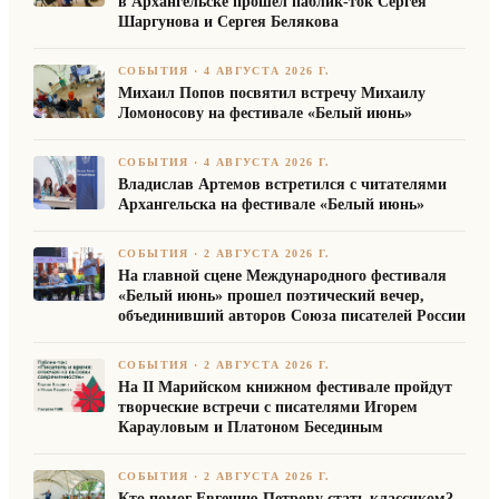
в Архангельске прошел паблик-ток Сергея
Шаргунова и Сергея Белякова
СОБЫТИЯ
·
4 АВГУСТА 2026 Г.
Михаил Попов посвятил встречу Михаилу
Ломоносову на фестивале «Белый июнь»
СОБЫТИЯ
·
4 АВГУСТА 2026 Г.
Владислав Артемов встретился с читателями
Архангельска на фестивале «Белый июнь»
СОБЫТИЯ
·
2 АВГУСТА 2026 Г.
На главной сцене Международного фестиваля
«Белый июнь» прошел поэтический вечер,
объединивший авторов Союза писателей России
СОБЫТИЯ
·
2 АВГУСТА 2026 Г.
На II Марийском книжном фестивале пройдут
творческие встречи с писателями Игорем
Карауловым и Платоном Бесединым
СОБЫТИЯ
·
2 АВГУСТА 2026 Г.
Кто помог Евгению Петрову стать классиком?