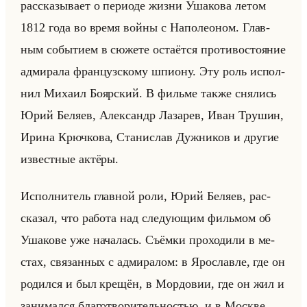
рас­ска­зы­ва­ет о пе­ри­оде жизни Уша­ко­ва летом
1812 года во время войны с На­по­лео­ном. Глав­
ным со­бы­ти­ем в сю­же­те оста­ёт­ся про­ти­во­сто­яние
ад­ми­ра­ла фран­цуз­ско­му шпи­ону. Эту роль ис­пол­
нил Ми­ха­ил Бо­яр­ский. В фильме также сня­лись
Юрий Бе­ля­ев, Алек­сандр Ла­за­рев, Иван Тру­шин,
Ирина Крюч­ко­ва, Ста­ни­слав Дуж­ни­ков и дру­гие
из­вест­ные ак­тё­ры.
Ис­пол­ни­тель глав­ной роли, Юрий Бе­ля­ев, рас­
ска­зал, что ра­бо­та над сле­ду­ющим фильмом об
Уша­ко­ве уже на­ча­лась. Съём­ки про­хо­ди­ли в ме­
стах, свя­зан­ных с ад­ми­ра­лом: в Яро­слав­ле, где он
ро­дил­ся и был кре­щён, в Мор­до­вии, где он жил и
за­ни­мал­ся бла­го­тво­ри­тельно­стью, и в Москве.