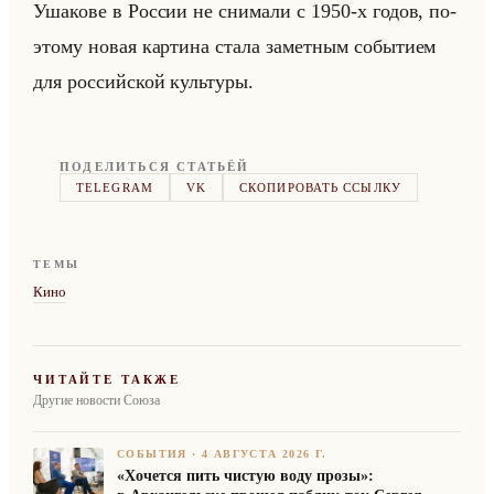
Уша­ко­ве в Рос­сии не сни­ма­ли с 1950-х годов, по­
это­му новая кар­ти­на стала за­мет­ным со­бы­ти­ем
для рос­сийской культу­ры.
ПОДЕЛИТЬСЯ СТАТЬЁЙ
TELEGRAM
VK
СКОПИРОВАТЬ ССЫЛКУ
ТЕМЫ
Кино
ЧИТАЙТЕ ТАКЖЕ
Другие новости Союза
СОБЫТИЯ
·
4 АВГУСТА 2026 Г.
«Хочется пить чистую воду прозы»: