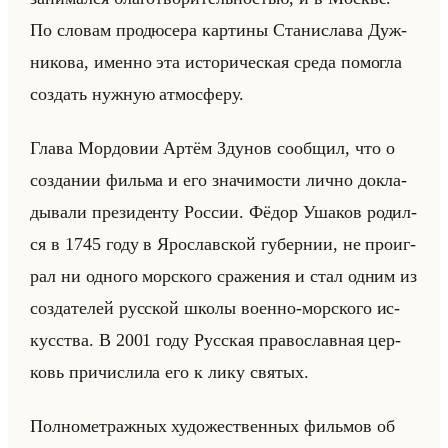
По сло­вам про­дю­се­ра кар­ти­ны Ста­ни­сла­ва Дуж­
ни­ко­ва, имен­но эта ис­то­ри­че­ская среда по­мог­ла
со­здать нуж­ную ат­мо­сфе­ру.
Глава Мор­до­вии Артём Зду­нов со­об­щил, что о
со­зда­нии фильма и его зна­чи­мо­сти лично до­кла­
ды­ва­ли пре­зи­ден­ту Рос­сии. Фёдор Уша­ков ро­дил­
ся в 1745 году в Яро­слав­ской гу­бер­нии, не про­иг­
рал ни од­но­го мор­ско­го сра­же­ния и стал одним из
со­зда­те­лей рус­ской школы во­ен­но-мор­ско­го ис­
кус­ства. В 2001 году Рус­ская пра­во­слав­ная цер­
ковь при­чис­ли­ла его к лику свя­тых.
Пол­но­мет­раж­ных ху­до­же­ствен­ных фильмов об