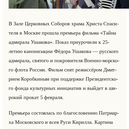
В Зале Цер­ков­ных Со­бо­ров храма Хри­ста Спа­си­
те­ля в Москве про­шла пре­мье­ра фильма «Тайна
адмирала Ушакова». Показ при­уро­чи­ли к 25-
летию ка­но­ни­за­ции Фё­до­ра Уша­ко­ва — рус­ско­го
ад­ми­ра­ла, свя­то­го и по­кро­ви­те­ля Во­ен­но-мор­ско­
го флота Рос­сии. Фильм снят ре­жис­сё­ром Дмит­
ри­ем Ко­роб­ки­ным при под­держ­ке Пре­зи­дент­ско­
го фонда культур­ных ини­ци­атив и выйдет в ши­
ро­кий про­кат 5 фев­ра­ля.
Пре­мье­ра со­сто­ялась по бла­го­сло­ве­нию Пат­ри­ар­
ха Мос­ков­ско­го и всея Руси Ки­рил­ла. Кар­ти­на