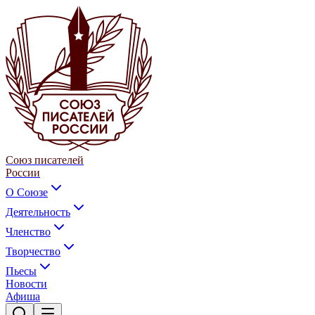
Союз писателей
России
О Союзе
Деятельность
Членство
Творчество
Пьесы
Новости
Афиша