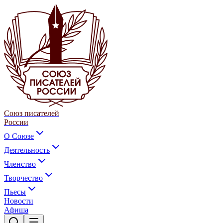
Союз писателей
России
О Союзе
Деятельность
Членство
Творчество
Пьесы
Новости
Афиша