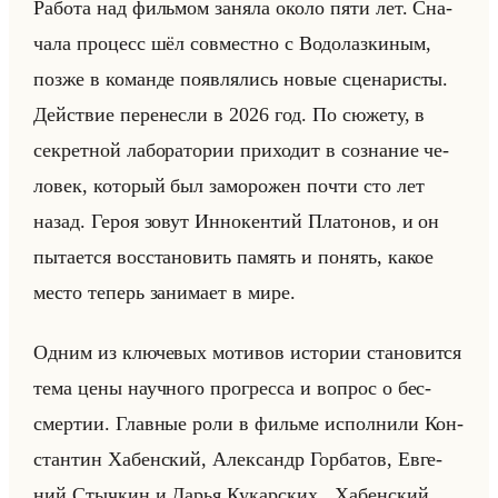
Ра­бо­та над фильмом за­ня­ла около пяти лет. Сна­
ча­ла про­цесс шёл сов­мест­но с Во­до­лаз­ки­ным,
позже в ко­ман­де по­яв­ля­лись новые сце­на­ри­сты.
Действие пе­ре­нес­ли в 2026 год. По сю­же­ту, в
сек­рет­ной ла­бо­ра­то­рии при­хо­дит в со­зна­ние че­
ло­век, ко­то­рый был за­мо­ро­жен почти сто лет
назад. Героя зовут Ин­но­кен­тий Пла­то­нов, и он
пы­та­ет­ся вос­ста­но­вить па­мять и по­нять, какое
место те­перь за­ни­ма­ет в мире.
Одним из клю­че­вых мо­ти­вов ис­то­рии ста­но­вит­ся
тема цены на­уч­но­го про­грес­са и во­прос о бес­
смер­тии. Глав­ные роли в фильме ис­пол­ни­ли Кон­
стан­тин Ха­бен­ский, Алек­сандр Гор­ба­тов, Ев­ге­
ний Стыч­кин и Дарья Ку­кар­ских . Ха­бен­ский