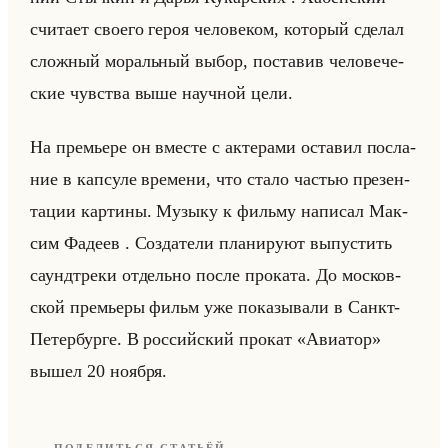
счи­та­ет сво­его героя че­ло­ве­ком, ко­то­рый сде­лал
слож­ный мо­ральный выбор, по­ста­вив че­ло­ве­че­
ские чув­ства выше на­уч­ной цели.
На пре­мье­ре он вме­сте с ак­те­ра­ми оста­вил по­сла­
ние в кап­су­ле вре­ме­ни, что стало ча­стью пре­зен­
та­ции кар­ти­ны. Му­зы­ку к фильму на­пи­сал Мак­
сим Фа­де­ев . Со­зда­те­ли пла­ни­ру­ют вы­пу­стить
саунд­тре­ки от­дельно после про­ка­та. До мос­ков­
ской пре­мье­ры фильм уже по­ка­зы­ва­ли в Санкт-
Пе­тер­бур­ге. В рос­сийский про­кат «Авиатор»
вышел 20 но­яб­ря.