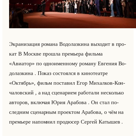
Экра­ни­за­ция ро­ма­на Во­до­лаз­ки­на вы­хо­дит в про­
кат В Москве про­шла пре­мье­ра фильма
«Авиатор» по од­но­имен­но­му ро­ма­ну Ев­ге­ния Во­
до­лаз­ки­на . Показ со­сто­ял­ся в ки­но­те­ат­ре
«Октябрь», фильм по­ста­вил Егор Ми­хал­ков-Кон­
ча­лов­ский , а над сце­на­ри­ем ра­бо­та­ли несколько
ав­то­ров, вклю­чая Юрия Ара­бо­ва . Он стал по­
след­ним сце­нар­ным про­ек­том Ара­бо­ва, о чём на
пре­мье­ре на­пом­нил про­дю­сер Сер­гей Ка­ты­шев .