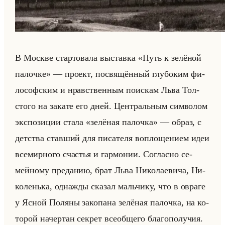
В Москве стар­то­ва­ла вы­став­ка «Путь к зелёной
палочке» — про­ект, по­свя­щён­ный глу­бо­ким фи­
ло­соф­ским и нрав­ствен­ным по­ис­кам Льва Тол­
сто­го на за­ка­те его дней. Цен­тральным сим­во­лом
экс­по­зи­ции стала «зелёная палочка» — образ, с
дет­ства став­ший для пи­са­те­ля во­пло­ще­ни­ем идеи
все­мир­но­го сча­стья и гар­мо­нии. Со­глас­но се­
мейно­му пре­да­нию, брат Льва Ни­ко­ла­еви­ча, Ни­
ко­ленька, од­наж­ды ска­зал мальчи­ку, что в овра­ге
у Ясной По­ля­ны за­ко­па­на зе­лё­ная па­лоч­ка, на ко­
то­рой на­чер­тан сек­рет все­об­ще­го бла­го­по­лу­чия.