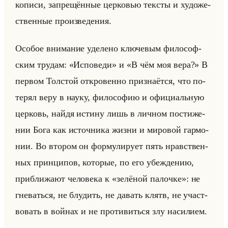
ко­пи­си, за­пре­щён­ные цер­ко­вью тек­сты и ху­до­же­
ствен­ные про­из­ве­де­ния.
Осо­бое вни­ма­ние уде­ле­но клю­че­вым фи­ло­соф­
ским тру­дам: «Исповеди» и «В чём моя вера?» В
пер­вом Тол­стой от­кро­вен­но при­зна­ёт­ся, что по­
те­рял веру в науку, фи­ло­со­фию и офи­ци­альную
цер­ковь, найдя ис­ти­ну лишь в лич­ном по­сти­же­
нии Бога как ис­точ­ни­ка жизни и ми­ро­вой гар­мо­
нии. Во вто­ром он фор­му­ли­ру­ет пять нрав­ствен­
ных прин­ци­пов, ко­то­рые, по его убеж­де­нию,
при­бли­жа­ют че­ло­ве­ка к «зелёной палочке»: не
гне­ваться, не блу­дить, не да­вать клятв, не участ­
во­вать в войнах и не про­ти­виться злу на­си­ли­ем.