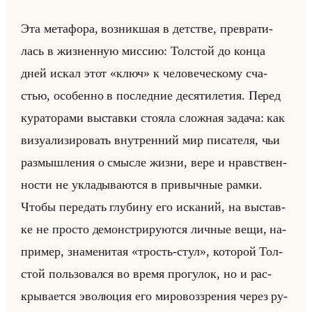
Эта ме­та­фо­ра, воз­ник­шая в дет­стве, пре­вра­ти­
лась в жиз­нен­ную мис­сию: Тол­стой до конца
дней искал этот «ключ» к че­ло­ве­че­ско­му сча­
стью, осо­бен­но в по­след­ние де­ся­ти­ле­тия. Перед
ку­ра­то­ра­ми вы­став­ки сто­яла слож­ная за­да­ча: как
ви­зу­али­зи­ро­вать внут­рен­ний мир пи­са­те­ля, чьи
раз­мыш­ле­ния о смыс­ле жизни, вере и нрав­ствен­
но­сти не укла­ды­ва­ют­ся в при­выч­ные рамки.
Чтобы пе­ре­дать глу­би­ну его ис­ка­ний, на вы­став­
ке не про­сто де­мон­стри­ру­ют­ся лич­ные вещи, на­
при­мер, зна­ме­ни­тая «трость-стул», ко­то­рой Тол­
стой пользо­вал­ся во время про­гу­лок, но и рас­
кры­ва­ет­ся эво­лю­ция его ми­ро­воз­зре­ния через ру­