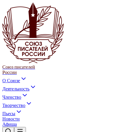
Союз писателей
России
О Союзе
Деятельность
Членство
Творчество
Пьесы
Новости
Афиша