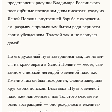
пред­став­ле­ны ри­сун­ки Вла­ди­ми­ра Рос­син­ско­го,
по­свя­щён­ные по­след­ним дням пи­са­те­ля: уходу из
Ясной По­ля­ны, внут­рен­ней борьбе с окру­же­ни­
ем, раз­ры­ву с при­выч­ным бытом ради вер­но­сти
своим убеж­де­ни­ям. Тол­стой так и не вер­нул­ся
домой.
Но его ду­хов­ный путь за­вер­шил­ся там, где на­чал­
ся: на краю овра­га в Ясной По­ляне — месте, свя­
зан­ном с дет­ской ле­ген­дой о зе­лё­ной па­лоч­ке.
Имен­но там он был по­хо­ро­нен, слов­но за­вер­шив
круг своих по­ис­ков. Вы­став­ка «Путь к зелёной
палочке» на­по­ми­на­ет: для Тол­сто­го сча­стье не
было аб­страк­ци­ей — оно рож­да­лось в еже­днев­