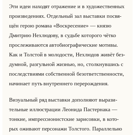
Эти идеи на­хо­дят от­ра­же­ние и в ху­до­же­ствен­ных
про­из­ве­де­ни­ях. От­дельный зал вы­став­ки по­свя­
щён герою ро­ма­на «Воскресение» — князю
Дмит­рию Нехлю­до­ву, в судьбе ко­то­ро­го чётко
про­сле­жи­ва­ют­ся ав­то­био­гра­фи­че­ские мо­ти­вы.
Как и Тол­стой в мо­ло­до­сти, Нехлю­дов живёт без­
дум­ной, раз­гульной жиз­нью, но, столк­нув­шись с
по­след­стви­ями соб­ствен­ной без­от­вет­ствен­но­сти,
на­чи­на­ет путь внут­рен­не­го пе­ре­рож­де­ния.
Ви­зу­альный ряд вы­став­ки до­пол­ня­ют вы­ра­зи­
тельные ил­лю­стра­ции Лео­ни­да Па­стер­на­ка —
тон­кие, им­прес­си­онист­ские за­ри­сов­ки, в ко­то­
рых ожи­ва­ют пер­со­на­жи Тол­сто­го. Па­рал­лельно