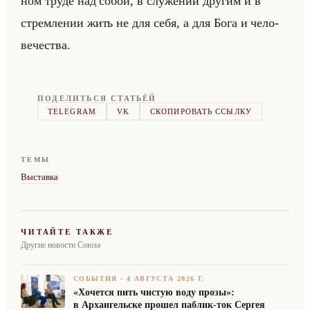
ном труде над собой, в слу­же­нии дру­гим и в
стрем­ле­нии жить не для себя, а для Бога и че­ло­
ве­че­ства.
ПОДЕЛИТЬСЯ СТАТЬЁЙ
TELEGRAM
VK
СКОПИРОВАТЬ ССЫЛКУ
ТЕМЫ
Выставка
ЧИТАЙТЕ ТАКЖЕ
Другие новости Союза
СОБЫТИЯ
·
4 АВГУСТА 2026 Г.
«Хочется пить чистую воду прозы»:
в Архангельске прошел паблик-ток Сергея