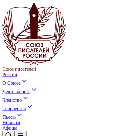
Союз писателей
России
О Союзе
Деятельность
Членство
Творчество
Пьесы
Новости
Афиша