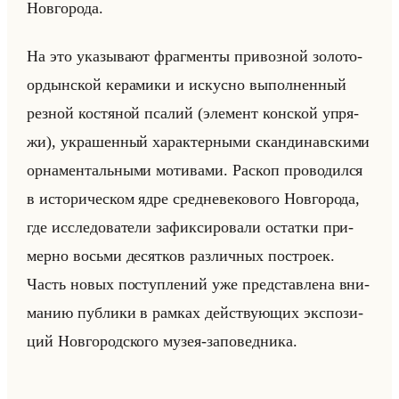
Нов­го­ро­да.
На это ука­зы­ва­ют фраг­мен­ты при­воз­ной зо­ло­то­
ор­дын­ской ке­ра­ми­ки и ис­кус­но вы­пол­нен­ный
рез­ной ко­стя­ной пса­лий (эле­мент кон­ской упря­
жи), укра­шен­ный ха­рак­тер­ны­ми скан­ди­нав­ски­ми
ор­на­мен­тальны­ми мо­ти­ва­ми. Рас­коп про­во­дил­ся
в ис­то­ри­че­ском ядре сред­не­ве­ко­во­го Нов­го­ро­да,
где ис­сле­до­ва­те­ли за­фик­си­ро­ва­ли остат­ки при­
мер­но восьми де­сят­ков раз­лич­ных по­стро­ек.
Часть новых по­ступ­ле­ний уже пред­став­ле­на вни­
ма­нию пуб­ли­ки в рам­ках действу­ющих экс­по­зи­
ций Нов­го­род­ско­го музея-за­по­вед­ни­ка.