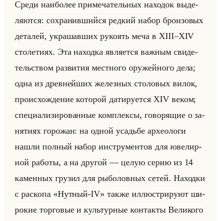
Среди наи­бо­лее при­ме­ча­тельных на­хо­док вы­де­
ля­ют­ся: со­хра­нив­шийся ред­кий набор брон­зо­вых
де­та­лей, укра­шав­ших ру­ко­ять меча в XIII–XIV
сто­ле­ти­ях. Эта на­ход­ка яв­ля­ет­ся важ­ным сви­де­
тельством раз­ви­тия мест­но­го ору­жейно­го дела;
одна из древ­нейших же­лез­ных сто­ло­вых вилок,
про­ис­хож­де­ние ко­то­рой да­ти­ру­ет­ся XIV веком;
спе­ци­али­зи­ро­ван­ные ком­плек­сы, го­во­ря­щие о за­
ня­ти­ях го­ро­жан: на одной усадьбе ар­хео­ло­ги
нашли пол­ный набор ин­стру­мен­тов для юве­лир­
ной ра­бо­ты, а на дру­гой — целую серию из 14
ка­мен­ных гру­зил для ры­бо­лов­ных сетей. На­ход­ки
с рас­ко­па «Нутный-IV» также ил­лю­стри­ру­ют ши­
ро­кие тор­го­вые и культур­ные кон­так­ты Ве­ли­ко­го