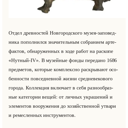
Отдел древ­но­стей Нов­го­род­ско­го музея-за­по­вед­
ни­ка по­пол­нил­ся зна­чи­тельным со­бра­ни­ем ар­те­
фак­тов, об­на­ру­жен­ных в ходе работ на рас­ко­пе
«Нутный-IV». В му­зейные фонды пе­ре­да­но 1686
пред­ме­тов, ко­то­рые ком­плекс­но рас­кры­ва­ют осо­
бен­но­сти по­все­днев­ной жизни сред­не­ве­ко­во­го
го­ро­да. Кол­лек­ция вклю­ча­ет в себя раз­но­об­раз­
ные ка­те­го­рии вещей: от лич­ных укра­ше­ний и
эле­мен­тов во­ору­же­ния до хо­зяйствен­ной утва­ри
и ре­мес­лен­ных ин­стру­мен­тов.