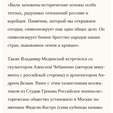
«Были заложены исторические основы особо
теплых, радушных отношений россиян и
корейцев. Памятник, который мы открываем
сегодня, символизирует еще одно общее дело. Он
символизирует боевое братство народов наших
стран, выкованное огнем и кровью».
Также Вла­ди­мир Медин­ский встре­тил­ся со
скульпто­ром Алек­се­ем Че­ба­нен­ко (ав­то­ром мо­ну­
мен­та с рос­сийской сто­ро­ны) и ар­хи­тек­то­ром Ан­
дре­ем Белым. Ранее с этим та­лант­ли­вым кол­лек­
ти­вом из Сту­дии Гре­ко­ва Рос­сийское во­ен­но-ис­
то­ри­че­ское об­ще­ство уста­но­ви­ло в Москве па­
мят­ни­ки Фи­де­лю Ка­ст­ро (сами ку­бин­цы на­зы­ва­