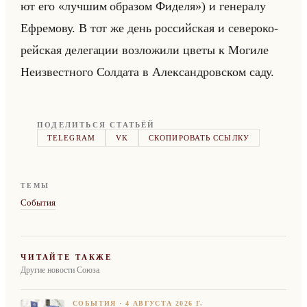
ют его «лучшим образом Фиделя») и ге­не­ра­лу
Еф­ре­мо­ву. В тот же день рос­сийская и се­ве­ро­ко­
рейская де­ле­га­ции воз­ло­жи­ли цветы к Мо­ги­ле
Неиз­вест­но­го Сол­да­та в Алек­сан­дров­ском саду.
ПОДЕЛИТЬСЯ СТАТЬЁЙ
TELEGRAM
VK
СКОПИРОВАТЬ ССЫЛКУ
ТЕМЫ
События
ЧИТАЙТЕ ТАКЖЕ
Другие новости Союза
СОБЫТИЯ
·
4 АВГУСТА 2026 Г.