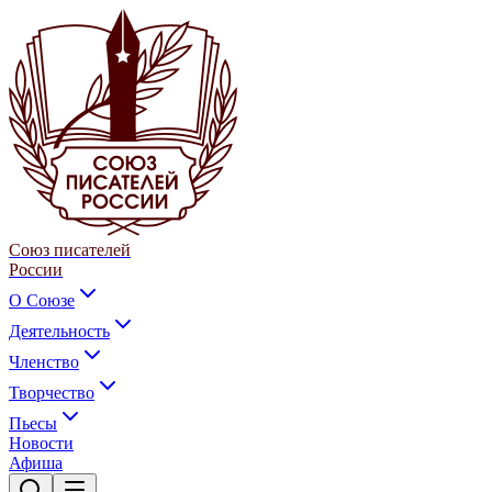
Союз писателей
России
О Союзе
Деятельность
Членство
Творчество
Пьесы
Новости
Афиша