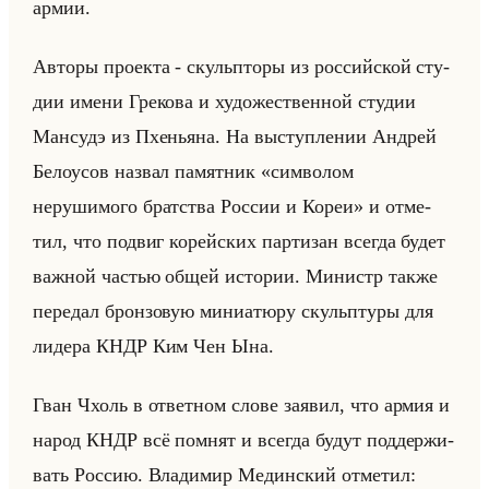
армии.
Ав­то­ры про­ек­та - скульпто­ры из рос­сийской сту­
дии имени Гре­ко­ва и ху­до­же­ствен­ной сту­дии
Ман­судэ из Пхе­нья­на. На вы­ступ­ле­нии Ан­дрей
Бе­ло­усов на­звал па­мят­ник «символом
нерушимого братства России и Кореи» и от­ме­
тил, что по­двиг ко­рейских пар­ти­зан все­гда будет
важ­ной ча­стью общей ис­то­рии. Ми­нистр также
пе­ре­дал брон­зо­вую ми­ни­атю­ру скульп­ту­ры для
ли­де­ра КНДР Ким Чен Ына.
Гван Чхоль в от­вет­ном слове за­явил, что армия и
народ КНДР всё пом­нят и все­гда будут под­дер­жи­
вать Рос­сию. Вла­ди­мир Медин­ский от­ме­тил: