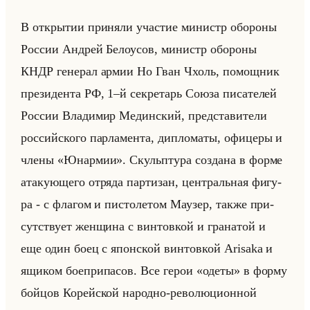
В от­кры­тии при­ня­ли уча­стие ми­нистр обо­ро­ны
Рос­сии Ан­дрей Бе­ло­усов, ми­нистр обо­ро­ны
КНДР ге­не­рал армии Но Гван Чхоль, по­мощ­ник
пре­зи­ден­та РФ, 1–й сек­ре­тарь Союза пи­са­те­лей
Рос­сии Вла­ди­мир Медин­ский, пред­ста­ви­те­ли
рос­сийско­го пар­ла­мен­та, ди­пло­ма­ты, офи­це­ры и
члены «Юнармии». Скульп­ту­ра со­зда­на в форме
ата­ку­юще­го от­ря­да пар­ти­зан, цен­тральная фи­гу­
ра - с фла­гом и пи­сто­ле­том Мау­зер, также при­
сут­ству­ет жен­щи­на с вин­тов­кой и гра­на­той и
еще один боец с япон­ской вин­тов­кой Arisaka и
ящи­ком бо­епри­па­сов. Все герои «одеты» в форму
бойцов Ко­рейской на­род­но-ре­во­лю­ци­он­ной