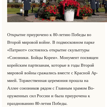
От­кры­тие при­уро­че­но к 80-летию По­бе­ды во
Вто­рой ми­ро­вой войне. В под­мос­ков­ном парке
«Патриот» со­сто­ялось от­кры­тие скульп­ту­ры
«Союзники. Бойцы Кореи». Мо­ну­мент по­свя­щен
ко­рейским пар­ти­за­нам, ко­то­рые в годы Вто­рой
ми­ро­вой войны сра­жа­лись вме­сте с Крас­ной Ар­
ми­ей. Тор­же­ствен­ная це­ре­мо­ния про­шла на
Аллее со­юз­ни­ков рядом с Глав­ным хра­мом Во­
ору­жен­ных сил Рос­сии и была при­уро­че­на к
празд­но­ва­нию 80-летия По­бе­ды.