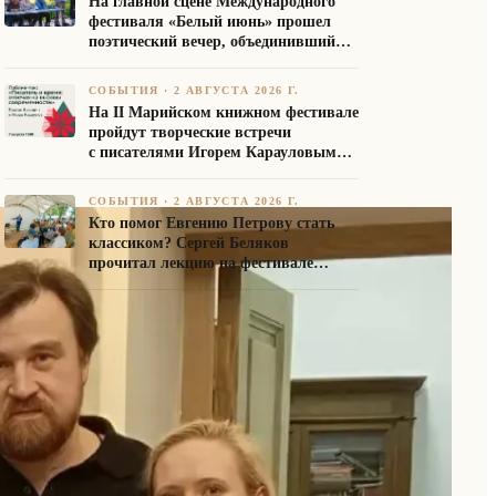
На главной сцене Международного
фестиваля «Белый июнь» прошел
поэтический вечер, объединивший
авторов Союза писателей России
СОБЫТИЯ
·
2 АВГУСТА 2026 Г.
На II Марийском книжном фестивале
пройдут творческие встречи
с писателями Игорем Карауловым
и Платоном Бесединым
СОБЫТИЯ
·
2 АВГУСТА 2026 Г.
Кто помог Евгению Петрову стать
классиком? Сергей Беляков
прочитал лекцию на фестивале
«Белый июнь»