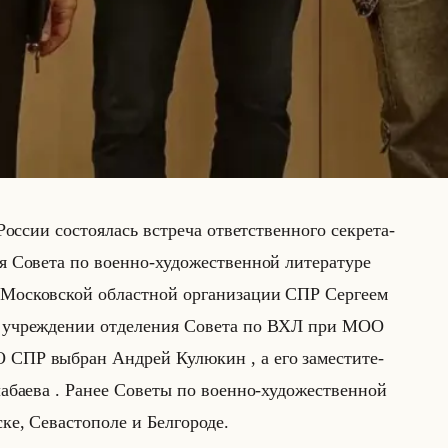
ос­сии со­сто­ялась встре­ча от­вет­ствен­но­го сек­ре­та­
 Со­ве­та по во­ен­но-ху­до­же­ствен­ной ли­те­ра­ту­ре
 Мос­ков­ской об­ласт­ной ор­га­ни­за­ции СПР Сер­ге­ем
б учре­жде­нии от­де­ле­ния Со­ве­та по ВХЛ при МОО
 СПР вы­бран Ан­дрей Ку­лю­кин , а его за­ме­сти­те­
а­ба­ева . Ранее Со­ве­ты по во­ен­но-ху­до­же­ствен­ной
ске, Се­ва­сто­по­ле и Бел­го­ро­де.