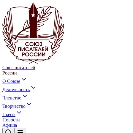
Союз писателей
России
О Союзе
Деятельность
Членство
Творчество
Пьесы
Новости
Афиша