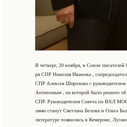
В чет­верг, 20 но­яб­ря, в Союзе пи­са­те­лей Р
ря СПР Ни­ко­лая Ива­но­ва , со­пред­се­да­те­ля
СПР Алек­сея Шо­ро­хо­ва с ру­ко­во­ди­те­лем
Ан­ти­по­вым , на ко­то­рой было ре­ше­но о
СПР. Ру­ко­во­ди­те­лем Со­ве­та по ВХЛ МОО
ля­ми ста­нут Свет­ла­на Бе­ло­ва и Ольга Ба­л
ли­те­ра­ту­ре по­яви­лись в Ке­ме­ро­ве, Лу­ган­