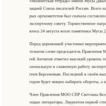
«Моабитская тетрадь» имени Мусы Джа­ли­ля
за­ци­ей Союза пи­са­те­лей Рос­сии. Всего на
рых орг­ко­ми­те­том был сна­ча­ла со­став­ле
экс­перт­но­му со­ве­ту. Тор­же­ствен­ное на­г
ялось 24 ав­гу­ста возле па­мят­ни­ка Мусы 
Перед це­ре­мо­ни­ей участ­ни­ки ме­ро­при­ят
тельном слове пред­се­да­тель Прав­ле­ния М
гей Ан­ти­пов от­ме­тил вы­со­кий уро­вень т
си­ональную и сла­жен­ную ра­бо­ту экс­перт­но
ге­ем Бер­се­не­вым. По­след­ний в своём вы­
годом будет мощно на­би­рать обо­ро­ты, а ка­
Член Прав­ле­ния МОО СПР Свет­ла­на Бе­ло­в
ло­дые ли­те­ра­то­ры. Ла­уре­атом пер­вой ст