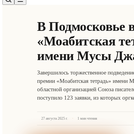
В Подмосковье 
«Моабитская те
имени Мусы Дж
Завершилось торжественное подведени
премии «Моабитская тетрадь» имени 
областной организацией Союза писател
поступило 123 заявки, из которых орг
·
27 августа 2025 г.
1
мин чтения