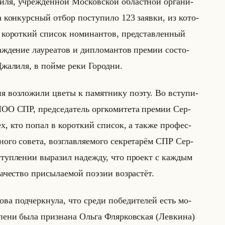
, учре­ждён­ной Мос­ков­ской об­ласт­ной ор­га­ни­
 кон­курс­ный отбор по­сту­пи­ло 123 за­яв­ки, из ко­то­
н ко­рот­кий спи­сок но­ми­нан­тов, пред­став­лен­ный
раж­де­ние ла­уре­атов и ди­пло­ман­тов пре­мии со­сто­
Джа­ли­ля, в пойме реки Го­род­ни.
ия воз­ло­жи­ли цветы к па­мят­ни­ку поэту. Во всту­пи­
ОО СПР, пред­се­да­тель орг­ко­ми­те­та пре­мии Сер­
ех, кто попал в ко­рот­кий спи­сок, а также про­фес­
­го со­ве­та, воз­глав­ля­емо­го сек­ре­та­рём СПР Сер­
ступ­ле­нии вы­ра­зил на­деж­ду, что про­ект с каж­дым
че­ство при­сы­ла­емой по­эзии воз­рас­тёт.
а под­черк­ну­ла, что среди по­бе­ди­те­лей есть мо­
е­пе­ни была при­зна­на Ольга Фляр­ков­ская (Лев­ки­на)