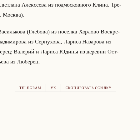
вет­ла­на Алек­се­ева из под­мос­ков­но­го Клина. Тре­
г. Москва).
а­силько­ва (Гле­бо­ва) из по­сёл­ка Хор­ло­во Вос­кре­
а­ди­ми­ро­ва из Сер­пу­хо­ва, Ла­ри­са На­за­ро­ва из
е­рец; Ва­ле­рий и Ла­ри­са Юдины из де­рев­ни Ост­
е­ва из Лю­бе­рец.
TELEGRAM
VK
СКОПИРОВАТЬ ССЫЛКУ