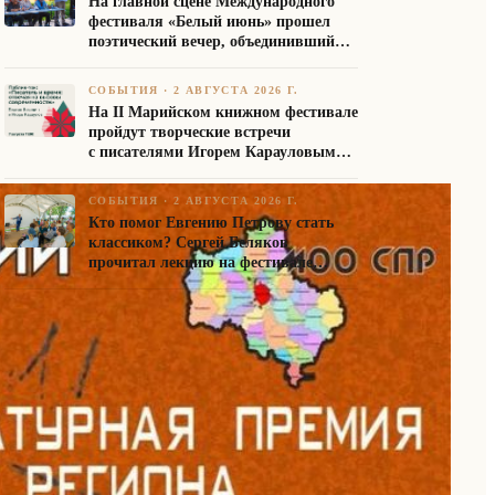
На главной сцене Международного
фестиваля «Белый июнь» прошел
поэтический вечер, объединивший
авторов Союза писателей России
СОБЫТИЯ
·
2 АВГУСТА 2026 Г.
На II Марийском книжном фестивале
пройдут творческие встречи
с писателями Игорем Карауловым
и Платоном Бесединым
СОБЫТИЯ
·
2 АВГУСТА 2026 Г.
Кто помог Евгению Петрову стать
классиком? Сергей Беляков
прочитал лекцию на фестивале
«Белый июнь»