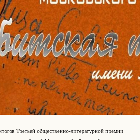
 ито­гов Тре­тьей об­ще­ствен­но-ли­те­ра­тур­ной пре­мии