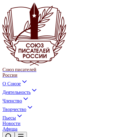
Союз писателей
России
О Союзе
Деятельность
Членство
Творчество
Пьесы
Новости
Афиша