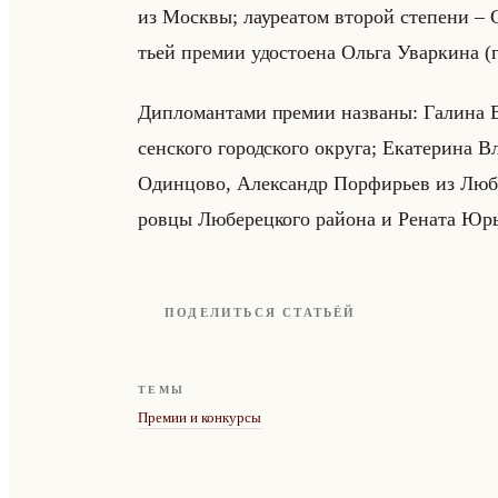
из Моск­вы; ла­уре­атом вто­рой сте­пе­ни – С
тьей пре­мии удо­сто­ена Ольга Увар­ки­на (
Ди­пло­ман­та­ми пре­мии на­зва­ны: Га­ли­на В
сен­ско­го го­род­ско­го окру­га; Ека­те­ри­на Вл
Один­цо­во, Алек­сандр Пор­фи­рьев из Лю­б
ров­цы Лю­бе­рец­ко­го райо­на и Ре­на­та Юрь
ПОДЕЛИТЬСЯ СТАТЬЁЙ
ТЕМЫ
Премии и конкурсы