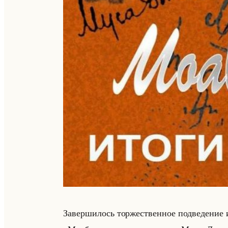
За­вер­ши­лось тор­же­ствен­ное под­ве­де­ние