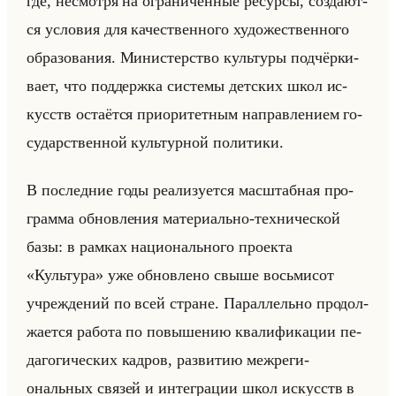
где, несмот­ря на огра­ни­чен­ные ре­сур­сы, со­зда­ют­
ся усло­вия для ка­че­ствен­но­го ху­до­же­ствен­но­го
об­ра­зо­ва­ния. Ми­ни­стер­ство культу­ры под­чёр­ки­
ва­ет, что под­держ­ка си­сте­мы дет­ских школ ис­
кусств оста­ёт­ся при­ори­тет­ным на­прав­ле­ни­ем го­
су­дар­ствен­ной культур­ной по­ли­ти­ки.
В по­след­ние годы ре­али­зу­ет­ся мас­штаб­ная про­
грам­ма об­нов­ле­ния ма­те­ри­ально-тех­ни­че­ской
базы: в рам­ках на­ци­онально­го про­ек­та
«Культура» уже об­нов­ле­но свыше восьми­сот
учре­жде­ний по всей стране. Па­рал­лельно про­дол­
жа­ет­ся ра­бо­та по по­вы­ше­нию ква­ли­фи­ка­ции пе­
да­го­ги­че­ских кад­ров, раз­ви­тию меж­ре­ги­
ональных свя­зей и ин­те­гра­ции школ ис­кусств в