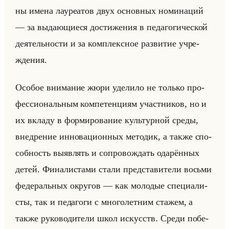
ны имена ла­уре­атов двух ос­нов­ных но­ми­на­ций
— за вы­да­ющи­еся до­сти­же­ния в пе­да­го­ги­че­ской
де­ятельно­сти и за ком­плекс­ное раз­ви­тие учре­
жде­ния.
Осо­бое вни­ма­ние жюри уде­ли­ло не только про­
фес­си­ональным ком­пе­тен­ци­ям участ­ни­ков, но и
их вкла­ду в фор­ми­ро­ва­ние культур­ной среды,
внед­ре­ние ин­но­ва­ци­он­ных ме­то­дик, а также спо­
соб­ность вы­яв­лять и со­про­вож­дать ода­рён­ных
детей. Фи­на­ли­ста­ми стали пред­ста­ви­те­ли восьми
фе­де­ральных окру­гов — как мо­ло­дые спе­ци­али­
сты, так и пе­да­го­ги с мно­го­лет­ним ста­жем, а
также ру­ко­во­ди­те­ли школ ис­кусств. Среди по­бе­