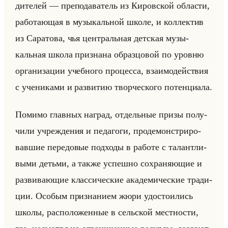
ди­те­лей — пре­по­да­ва­тель из Ки­ров­ской об­ла­сти,
ра­бо­та­ющая в му­зы­кальной школе, и кол­лек­тив
из Са­ра­то­ва, чья цен­тральная дет­ская му­зы­
кальная школа при­зна­на об­раз­цо­вой по уров­ню
ор­га­ни­за­ции учеб­но­го про­цес­са, вза­имо­действия
с уче­ни­ка­ми и раз­ви­тию твор­че­ско­го по­тен­ци­ала.
По­ми­мо глав­ных на­град, от­дельные призы по­лу­
чи­ли учре­жде­ния и пе­да­го­ги, про­де­мон­стри­ро­
вав­шие пе­ре­до­вые под­хо­ды в ра­бо­те с та­лант­ли­
вы­ми детьми, а также успеш­но со­хра­ня­ющие и
раз­ви­ва­ющие клас­си­че­ские ака­де­ми­че­ские тра­ди­
ции. Осо­бым при­зна­ни­ем жюри удо­сто­ились
школы, рас­по­ло­жен­ные в сельской мест­но­сти,