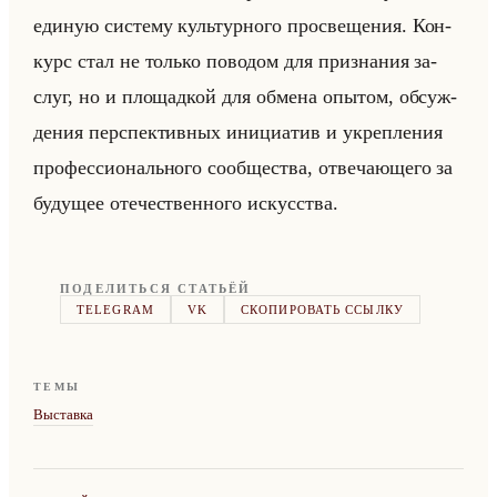
еди­ную си­сте­му культур­но­го про­све­ще­ния. Кон­
курс стал не только по­во­дом для при­зна­ния за­
слуг, но и пло­щад­кой для об­ме­на опы­том, об­суж­
де­ния пер­спек­тив­ных ини­ци­атив и укреп­ле­ния
про­фес­си­онально­го со­об­ще­ства, от­ве­ча­юще­го за
бу­ду­щее оте­че­ствен­но­го ис­кус­ства.
ПОДЕЛИТЬСЯ СТАТЬЁЙ
TELEGRAM
VK
СКОПИРОВАТЬ ССЫЛКУ
ТЕМЫ
Выставка