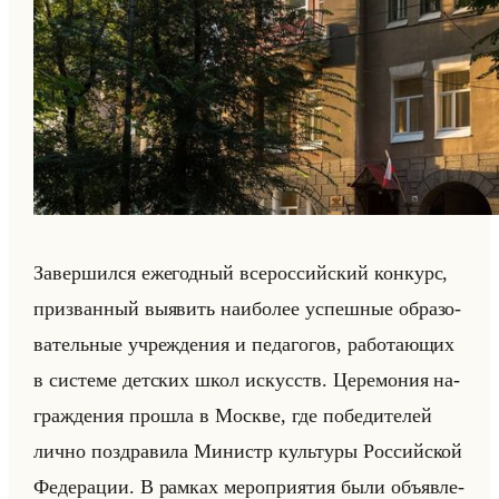
За­вер­шил­ся еже­год­ный все­рос­сийский кон­курс,
при­зван­ный вы­явить наи­бо­лее успеш­ные об­ра­зо­
ва­тельные учре­жде­ния и пе­да­го­гов, ра­бо­та­ющих
в си­сте­ме дет­ских школ ис­кусств. Це­ре­мо­ния на­
граж­де­ния про­шла в Москве, где по­бе­ди­те­лей
лично по­здра­ви­ла Ми­нистр культу­ры Рос­сийской
Фе­де­ра­ции. В рам­ках ме­ро­при­ятия были объяв­ле­