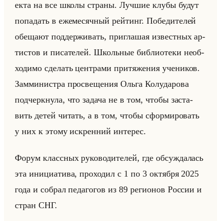
ек­та на все школы стра­ны. Луч­шие клубы будут
по­па­дать в еже­ме­сяч­ный рейтинг. По­бе­ди­те­лей
обе­ща­ют под­дер­жи­вать, при­гла­шая из­вест­ных ар­
ти­стов и пи­са­те­лей. Школьные биб­лио­те­ки необ­
хо­ди­мо сде­лать цен­тра­ми при­тя­же­ния уче­ни­ков.
Зам­ми­ни­стра про­све­ще­ния Ольга Ко­лу­да­ро­ва
под­черк­ну­ла, что за­да­ча не в том, чтобы за­ста­
вить детей чи­тать, а в том, чтобы сфор­ми­ро­вать
у них к этому ис­крен­ний ин­те­рес.
Форум класс­ных ру­ко­во­ди­те­лей, где об­суж­да­лась
эта ини­ци­ати­ва, про­хо­дил с 1 по 3 ок­тяб­ря 2025
года и со­брал пе­да­го­гов из 89 ре­ги­онов Рос­сии и
стран СНГ.