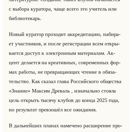
с вы­бо­ра ку­ра­то­ра, чаще всего это учи­тель или
биб­лио­те­карь.
Новый ку­ра­тор про­хо­дит ак­кре­ди­та­цию, на­би­ра­
ет участ­ни­ков, и после ре­ги­стра­ции всем от­кры­
ва­ет­ся до­ступ к элек­трон­ным ма­те­ри­алам. Ак­
цент де­ла­ет­ся на кре­атив­ных, со­вре­мен­ных фор­
мах ра­бо­ты, не пре­вра­ща­ющих чте­ние в обя­за­
тельство. Как ска­зал глава Рос­сийско­го об­ще­ства
«Знание» Мак­сим Дре­валь , из­на­чально сто­яла
цель от­крыть ты­ся­чу клу­бов до конца 2025 года,
но ре­зультат пре­взо­шёл все ожи­да­ния.
В дальнейших пла­нах на­ме­че­но рас­ши­ре­ние про­