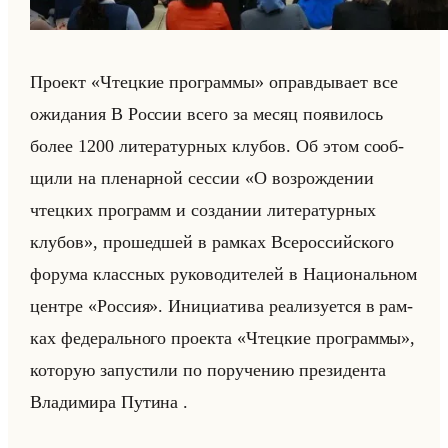
Про­ект «Чтецкие программы» оправ­ды­ва­ет все
ожи­да­ния В Рос­сии всего за месяц по­яви­лось
более 1200 ли­те­ра­тур­ных клу­бов. Об этом со­об­
щи­ли на пле­нар­ной сес­сии «О возрождении
чтецких программ и создании литературных
клубов», про­шед­шей в рам­ках Все­рос­сийско­го
фо­ру­ма класс­ных ру­ко­во­ди­те­лей в На­ци­ональном
цен­тре «Россия». Ини­ци­ати­ва ре­али­зу­ет­ся в рам­
ках фе­де­рально­го про­ек­та «Чтецкие программы»,
ко­то­рую за­пу­сти­ли по по­ру­че­нию пре­зи­ден­та
Вла­ди­ми­ра Пу­ти­на .