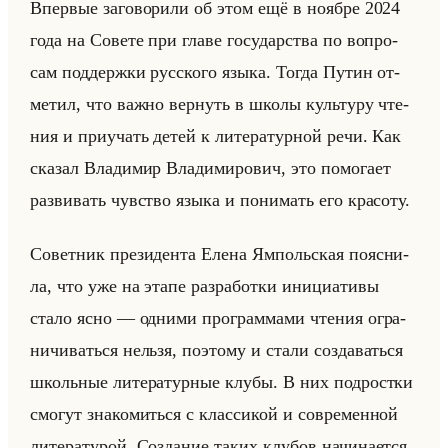
Впер­вые за­го­во­ри­ли об этом ещё в но­яб­ре 2024
года на Со­ве­те при главе го­су­дар­ства по во­про­
сам под­держ­ки рус­ско­го языка. Тогда Путин от­
ме­тил, что важно вер­нуть в школы культу­ру чте­
ния и при­учать детей к ли­те­ра­тур­ной речи. Как
ска­зал Вла­ди­мир Вла­ди­ми­ро­вич, это по­мо­га­ет
раз­ви­вать чув­ство языка и по­ни­мать его кра­со­ту.
Со­вет­ник пре­зи­ден­та Елена Ям­польская по­яс­ни­
ла, что уже на этапе раз­ра­бот­ки ини­ци­ати­вы
стало ясно — од­ни­ми про­грам­ма­ми чте­ния огра­
ни­чи­ваться нельзя, по­это­му и стали со­зда­ваться
школьные ли­те­ра­тур­ные клубы. В них под­рост­ки
смо­гут зна­ко­миться с клас­си­кой и со­вре­мен­ной
ли­те­ра­ту­рой. Со­зда­ние таких клу­бов на­чи­на­ет­ся