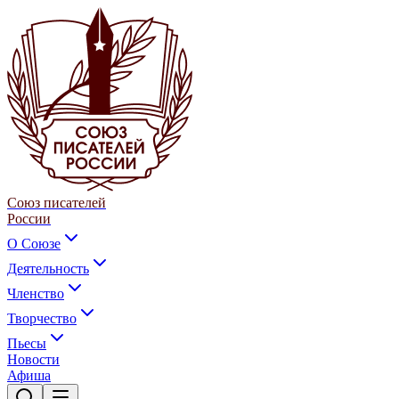
Союз писателей
России
О Союзе
Деятельность
Членство
Творчество
Пьесы
Новости
Афиша