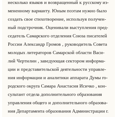
несколько язы­ков и воз­вра­щен­ный к рус­ско­му из­
ме­нен­но­му ва­ри­ан­ту. Юным по­этам нужно было
со­здать свое сти­хо­тво­ре­ние, ис­пользуя по­лу­чен­
ный под­строч­ник. Оце­ни­ва­ли вы­ступ­ле­ния пред­
се­да­тель Са­мар­ско­го от­де­ле­ния Союза пи­са­те­лей
Рос­сии Алек­сандр Гро­мов , ру­ко­во­ди­тель Со­ве­та
мо­ло­дых ли­те­ра­то­ров Са­мар­ской об­ла­сти Ва­си­
лий Чер­ти­лин , за­ве­ду­ющая сек­то­ром ин­фор­ма­
ции и пред­ста­ви­тельской де­ятельно­сти управ­ле­
ния ин­фор­ма­ции и ана­ли­ти­ки ап­па­ра­та Думы го­
род­ско­го окру­га Са­ма­ра Ана­ста­сия Ис­ич­ко , кон­
сультант от­де­ла до­пол­ни­тельно­го об­ра­зо­ва­ния
управ­ле­ния об­ще­го и до­пол­ни­тельно­го об­ра­зо­ва­
ния Де­пар­та­мен­та об­ра­зо­ва­ния Ад­ми­ни­стра­ции г.