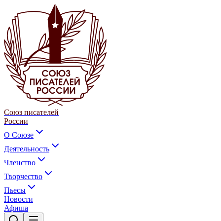
Союз писателей
России
О Союзе
Деятельность
Членство
Творчество
Пьесы
Новости
Афиша