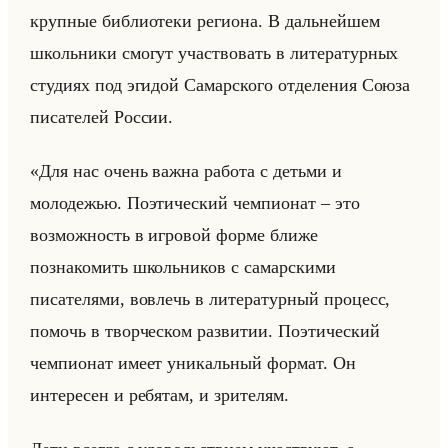
круп­ные биб­лио­те­ки ре­ги­она. В дальнейшем
школьни­ки смо­гут участ­во­вать в ли­те­ра­тур­ных
сту­ди­ях под эги­дой Са­мар­ско­го от­де­ле­ния Союза
пи­са­те­лей Рос­сии.
«Для нас очень важна работа с детьми и
молодежью. Поэтический чемпионат – это
возможность в игровой форме ближе
познакомить школьников с самарскими
писателями, вовлечь в литературный процесс,
помочь в творческом развитии. Поэтический
чемпионат имеет уникальный формат. Он
интересен и ребятам, и зрителям.