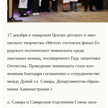
17 де­каб­ря в са­мар­ском Цен­тре дет­ско­го и юно­
ше­ско­го твор­че­ства «Мечта» со­сто­ял­ся финал Го­
род­ско­го по­эти­че­ско­го чем­пи­она­та среди
школьных ко­манд, по­свя­щен­но­го Году за­щит­ни­ка
Оте­че­ства. Про­ве­де­ние чем­пи­она­та стало воз­
мож­ным бла­го­да­ря со­гла­ше­нию о со­труд­ни­че­стве
между Думой г.о. Са­ма­ра, Де­пар­та­мен­том об­ра­зо­
ва­ния Ад­ми­ни­стра­ции г.
о. Са­ма­ра и Са­мар­ским от­де­ле­ни­ем Союза пи­са­