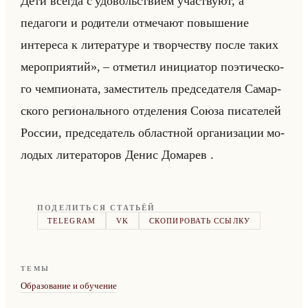
Дети всегда с удовольствием участвуют, а
педагоги и родители отмечают повышение
интереса к литературе и творчеству после таких
мероприятий», – от­ме­тил ини­ци­атор по­эти­че­ско­
го чем­пи­она­та, за­ме­сти­тель пред­се­да­те­ля Са­мар­
ско­го ре­ги­онально­го от­де­ле­ния Союза пи­са­те­лей
Рос­сии, пред­се­да­тель об­ласт­ной ор­га­ни­за­ции мо­
ло­дых ли­те­ра­то­ров Денис До­ма­рев .
ПОДЕЛИТЬСЯ СТАТЬЁЙ
TELEGRAM
VK
СКОПИРОВАТЬ ССЫЛКУ
ТЕМЫ
Образование и обучение