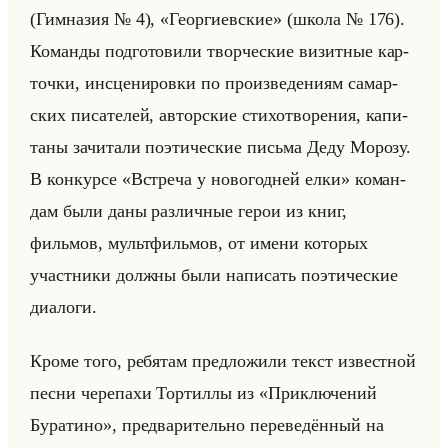
(Гим­на­зия № 4), «Георгиевские» (школа № 176).
Ко­ман­ды под­го­то­ви­ли твор­че­ские ви­зит­ные кар­
точ­ки, ин­сце­ни­ров­ки по про­из­ве­де­ни­ям са­мар­
ских пи­са­те­лей, ав­тор­ские сти­хо­тво­ре­ния, ка­пи­
та­ны за­чи­та­ли по­эти­че­ские письма Деду Мо­ро­зу.
В кон­кур­се «Встреча у новогодней елки» ко­ман­
дам были даны раз­лич­ные герои из книг,
фильмов, мульт­фильмов, от имени ко­то­рых
участ­ни­ки долж­ны были на­пи­сать по­эти­че­ские
диа­ло­ги.
Кроме того, ре­бя­там пред­ло­жи­ли текст из­вест­ной
песни че­ре­па­хи Тор­тил­лы из «Приключений
Буратино», пред­ва­ри­тельно пе­ре­ве­дён­ный на