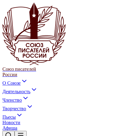
Союз писателей
России
О Союзе
Деятельность
Членство
Творчество
Пьесы
Новости
Афиша