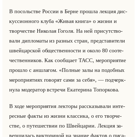
В по­сольстве Рос­сии в Берне про­шла лек­ция дис­
кус­си­он­но­го клуба «Живая книга» о жизни и
твор­че­стве Ни­ко­лая Го­го­ля. На ней при­сут­ство­
ва­ли ди­пло­ма­ты из раз­ных стран, пред­ста­ви­те­ли
швейцар­ской об­ще­ствен­но­сти и около 80 со­оте­
че­ствен­ни­ков. Как со­об­ща­ет ТАСС, ме­ро­при­ятие
про­шло с ан­шла­гом. «Полные залы на подобных
мероприятиях говорят сами за себя», — под­черк­
ну­ла мо­де­ра­тор встре­чи Ека­те­ри­на То­пор­ко­ва.
В ходе ме­ро­при­ятия лек­то­ры рас­ска­зы­ва­ли ин­те­
рес­ные факты из жизни клас­си­ка, о его твор­че­
стве, о пу­те­ше­ствии по Швейца­рии. Лек­ция за­
вер­ши­лась вик­то­ри­ной на зна­ние фак­тов о пи­са­