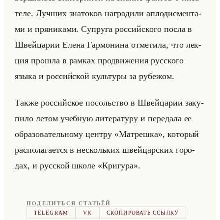
те­ле. Луч­ших зна­то­ков на­гра­ди­ли ап­ло­дис­мен­та­
ми и пря­ни­ка­ми. Су­пру­га рос­сийско­го посла в
Швейца­рии Елена Гар­мо­ни­на от­ме­ти­ла, что лек­
ция про­шла в рам­ках про­дви­же­ния рус­ско­го
языка и рос­сийской культу­ры за ру­бе­жом.
Также рос­сийское по­сольство в Швейца­рии за­ку­
пи­ло летом учеб­ную ли­те­ра­ту­ру и пе­ре­да­ла ее
об­ра­зо­ва­тельно­му цен­тру «Матрешка», ко­то­рый
рас­по­ла­га­ет­ся в нескольких швейцар­ских го­ро­
дах, и рус­ской школе «Кригура».
ПОДЕЛИТЬСЯ СТАТЬЁЙ
TELEGRAM
VK
СКОПИРОВАТЬ ССЫЛКУ