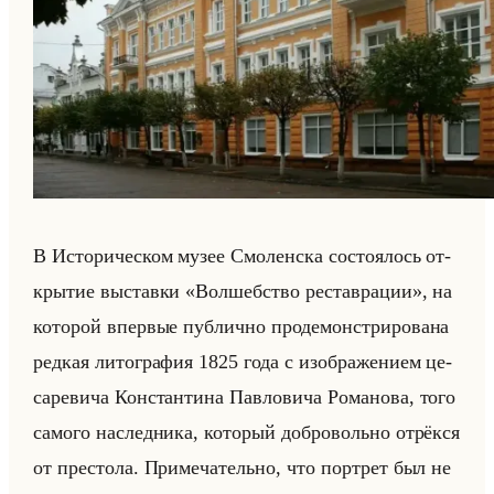
В Ис­то­ри­че­ском музее Смо­лен­ска со­сто­ялось от­
кры­тие вы­став­ки «Волшебство реставрации», на
ко­то­рой впер­вые пуб­лич­но про­де­мон­стри­ро­ва­на
ред­кая ли­то­гра­фия 1825 года с изоб­ра­же­ни­ем це­
са­ре­ви­ча Кон­стан­ти­на Пав­ло­ви­ча Ро­ма­но­ва, того
са­мо­го на­след­ни­ка, ко­то­рый доб­ро­вольно от­рёк­ся
от пре­сто­ла. При­ме­ча­тельно, что порт­рет был не