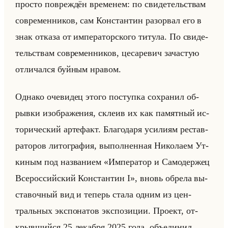
про­сто по­вре­ждён вре­ме­нем: по сви­де­тельствам
со­вре­мен­ни­ков, сам Кон­стан­тин разо­рвал его в
знак от­ка­за от им­пе­ра­тор­ско­го ти­ту­ла. По сви­де­
тельствам со­вре­мен­ни­ков, це­са­ре­вич за­ча­стую
от­ли­чал­ся буйным нра­вом.
Од­на­ко оче­ви­дец этого по­ступ­ка со­хра­нил об­
рыв­ки изоб­ра­же­ния, скле­ив их как па­мят­ный ис­
то­ри­че­ский ар­те­факт. Бла­го­да­ря уси­ли­ям ре­став­
ра­то­ров ли­то­гра­фия, вы­пол­нен­ная Ни­ко­ла­ем Ут­
ки­ным под на­зва­ни­ем «Император и Самодержец
Всероссийский Константин I», вновь об­ре­ла вы­
ста­воч­ный вид и те­перь стала одним из цен­
тральных экс­по­на­тов экс­по­зи­ции. Про­ект, от­
крыв­шийся 25 де­каб­ря 2025 года, объеди­нил