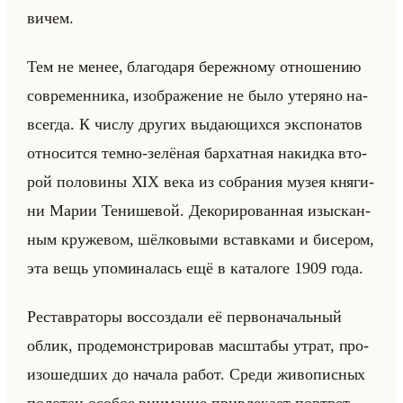
ви­чем.
Тем не менее, бла­го­да­ря бе­реж­но­му от­но­ше­нию
со­вре­мен­ни­ка, изоб­ра­же­ние не было уте­ря­но на­
все­гда. К числу дру­гих вы­да­ющих­ся экс­по­на­тов
от­но­сит­ся темно-зе­лё­ная бар­хат­ная на­кид­ка вто­
рой по­ло­ви­ны XIX века из со­бра­ния музея кня­ги­
ни Марии Те­ни­ше­вой. Де­ко­ри­ро­ван­ная изыс­кан­
ным кру­же­вом, шёл­ко­вы­ми встав­ка­ми и би­се­ром,
эта вещь упо­ми­на­лась ещё в ка­та­ло­ге 1909 года.
Ре­став­ра­то­ры вос­со­зда­ли её пер­во­на­чальный
облик, про­де­мон­стри­ро­вав мас­шта­бы утрат, про­
изо­шед­ших до на­ча­ла работ. Среди жи­во­пис­ных
по­ло­тен осо­бое вни­ма­ние при­вле­ка­ет порт­рет