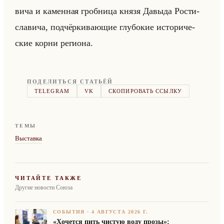
ви­ча и ка­мен­ная гроб­ни­ца князя Да­вы­да Ро­сти­
сла­ви­ча, под­чёр­ки­ва­ющие глу­бо­кие ис­то­ри­че­
ские корни ре­ги­она.
ПОДЕЛИТЬСЯ СТАТЬЁЙ
TELEGRAM
VK
СКОПИРОВАТЬ ССЫЛКУ
ТЕМЫ
Выставка
ЧИТАЙТЕ ТАКЖЕ
Другие новости Союза
СОБЫТИЯ
·
4 АВГУСТА 2026 Г.
«Хочется пить чистую воду прозы»: