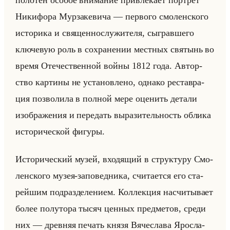
Ни­ки­фо­ра Мур­за­ке­ви­ча — пер­во­го смо­лен­ско­го
ис­то­ри­ка и свя­щен­но­слу­жи­те­ля, сыг­рав­ше­го
клю­че­вую роль в со­хра­не­нии мест­ных свя­тынь во
время Оте­че­ствен­ной войны 1812 года. Ав­тор­
ство кар­ти­ны не уста­нов­ле­но, од­на­ко ре­став­ра­
ция поз­во­ли­ла в пол­ной мере оце­нить де­та­ли
изоб­ра­же­ния и пе­ре­дать вы­ра­зи­тельность об­ли­ка
ис­то­ри­че­ской фи­гу­ры.
Ис­то­ри­че­ский музей, вхо­дя­щий в струк­ту­ру Смо­
лен­ско­го музея-за­по­вед­ни­ка, счи­та­ет­ся его ста­
рейшим под­раз­де­ле­ни­ем. Кол­лек­ция на­счи­ты­ва­ет
более по­лу­то­ра тысяч цен­ных пред­ме­тов, среди
них — древ­няя пе­чать князя Вя­че­сла­ва Яро­сла­