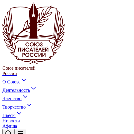
Союз писателей
России
О Союзе
Деятельность
Членство
Творчество
Пьесы
Новости
Афиша