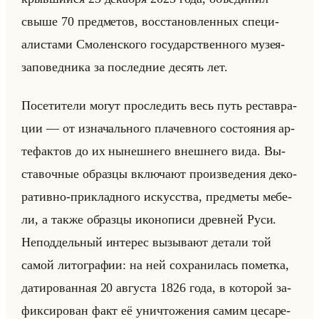
свыше 70 пред­ме­тов, вос­ста­нов­лен­ных спе­ци­
али­ста­ми Смо­лен­ско­го го­су­дар­ствен­но­го музея-
за­по­вед­ни­ка за по­след­ние де­сять лет.
По­се­ти­те­ли могут про­сле­дить весь путь ре­став­ра­
ции — от из­на­чально­го пла­чев­но­го со­сто­яния ар­
те­фак­тов до их ны­неш­не­го внеш­не­го вида. Вы­
ста­воч­ные об­раз­цы вклю­ча­ют про­из­ве­де­ния де­ко­
ра­тив­но-при­клад­но­го ис­кус­ства, пред­ме­ты ме­бе­
ли, а также об­раз­цы ико­но­пи­си древ­ней Руси.
Непод­дельный ин­те­рес вы­зы­ва­ют де­та­ли той
самой ли­то­гра­фии: на ней со­хра­ни­лась по­мет­ка,
да­ти­ро­ван­ная 20 ав­гу­ста 1826 года, в ко­то­рой за­
фик­си­ро­ван факт её уни­что­же­ния самим це­са­ре­