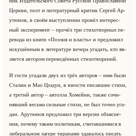
ник Из­да­тельско­го Со­ве­та Рус­ской Пра­во­слав­ной
Церк­ви, поэт и ли­те­ра­тур­ный кри­тик Сер­гей Ар­
утю­нов, в своём вы­ступ­ле­нии про­вёл ин­те­рес­
ный экс­пе­ри­мент – про­чёл три сти­хо­твор­ных пе­
ре­во­да из книги «Поэзия и власть» и пред­ло­жил
ис­ку­шён­ным в ли­те­ра­ту­ре ве­че­ра уга­дать, кто яв­
ля­ет­ся ав­то­ром пе­ре­ве­дён­ных сти­хо­тво­ре­ний.
И гости уга­да­ли двух из трёх ав­то­ров – ими были
Ста­лин и Мао Цз­эдун, в юно­сти пи­сав­шие стихи,
а тре­тий автор – ая­тол­ла Хо­мейни, также со­чи­
няв­ший весьма сильные стихи, не был точно уга­
дан. Ар­утю­нов пред­ло­жил три вер­сии объяс­не­
ния, по­че­му таким по­ли­ти­кам, счи­тав­ши­ми­ся в
ли­бе­ральном ла­ге­ре ти­ра­на­ми уда­ва­лось пи­сать