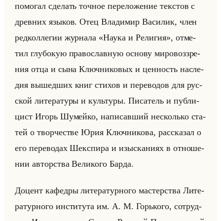
по­мо­гал сде­лать точ­ное пе­ре­ло­же­ние тек­стов с
древ­них язы­ков. Отец Вла­ди­мир Ва­си­лик, член
ред­кол­ле­гии жур­на­ла «Наука и Религия», от­ме­
тил глу­бо­кую пра­во­слав­ную ос­но­ву ми­ро­воз­зре­
ния отца и сына Ключ­ни­ко­вых и цен­ность на­сле­
дия вы­шед­ших книг сти­хов и пе­ре­во­дов для рус­
ской ли­те­ра­ту­ры и культу­ры. Пи­са­тель и пуб­ли­
цист Игорь Шу­мейко, на­пи­сав­ший несколько ста­
тей о твор­че­стве Юрия Ключ­ни­ко­ва, рас­ска­зал о
его пе­ре­во­дах Шекс­пи­ра и изыс­ка­ни­ях в от­но­ше­
нии ав­тор­ства Ве­ли­ко­го Барда.
До­цент ка­фед­ры ли­те­ра­тур­но­го ма­стер­ства Ли­те­
ра­тур­но­го ин­сти­ту­та им. А. М. Горько­го, со­труд­