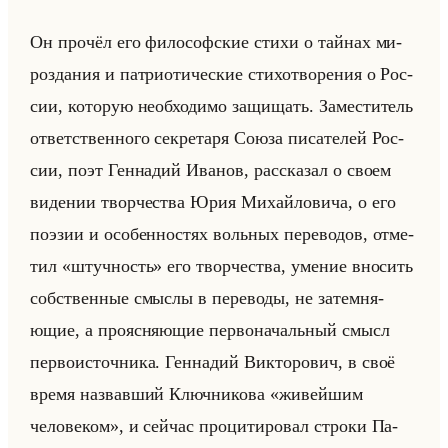
Он про­чёл его фи­ло­соф­ские стихи о тайнах ми­
ро­зда­ния и пат­ри­оти­че­ские сти­хо­тво­ре­ния о Рос­
сии, ко­то­рую необ­хо­ди­мо за­щи­щать. За­ме­сти­тель
от­вет­ствен­но­го сек­ре­та­ря Союза пи­са­те­лей Рос­
сии, поэт Ген­на­дий Ива­нов, рас­ска­зал о своем
ви­де­нии твор­че­ства Юрия Ми­хайло­ви­ча, о его
по­эзии и осо­бен­но­стях вольных пе­ре­во­дов, от­ме­
тил «штучность» его твор­че­ства, уме­ние вно­сить
соб­ствен­ные смыс­лы в пе­ре­во­ды, не за­тем­ня­
ющие, а про­яс­ня­ющие пер­во­на­чальный смысл
пер­во­ис­точ­ни­ка. Ген­на­дий Вик­то­ро­вич, в своё
время на­звав­ший Ключ­ни­ко­ва «живейшим
человеком», и сейчас про­ци­ти­ро­вал стро­ки Па­