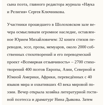
сына поэта, глав­но­го ре­дак­то­ра жур­на­ла «Наука
и Религия» Сер­гея Ключ­ни­ко­ва.
Участ­ни­ки про­шед­ше­го в Шо­ло­хов­ском зале ве­
че­ра осмыс­ли­ва­ли огром­ное на­сле­дие, остав­лен­
ное Юрием Ми­хайло­ви­чем: 32 книги сти­хов пе­
ре­во­дов, эссе, прозы, ме­му­аров, около 2000 соб­
ствен­ных сти­хо­тво­ре­ний и его пе­ре­вод­че­ский
про­ект «Всемирная отзывчивость» – 2700 сти­хо­
тво­ре­ний 400 по­этов Ев­ро­пы, Азии, Се­вер­ной и
Южной Аме­ри­ки, Аф­ри­ки, пе­ре­ве­дён­ных с 40
язы­ков мира и охва­тив­ших 43 века ми­ро­вой по­
эзии. Вечер от­кры­ла хо­зяйка ли­те­ра­тур­ной го­сти­
ной по­этес­са и дра­ма­тург Нина Дья­ко­ва. Затем