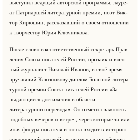
вы­сту­пил ве­ду­щий ав­тор­ской про­грам­мы, ла­уре­
ат Пат­ри­ар­шей ли­те­ра­тур­ной пре­мии, поэт Вик­
тор Ки­рю­шин, рас­ска­зав­ший о своём от­но­ше­нии
к твор­че­ству Юрия Ключ­ни­ко­ва.
После слово взял от­вет­ствен­ный сек­ре­тарь Прав­
ле­ния Союза пи­са­те­лей Рос­сии, про­за­ик и во­ен­
ный жур­на­лист Ни­ко­лай Ива­нов, в своё время
вру­чав­ший Ключ­ни­ко­ву ди­плом Большой ли­те­ра­
тур­ной пре­мии Союза пи­са­те­лей Рос­сии «За
выдающиеся достижения в области
литературного перевода». Он от­ме­тил важ­ность
по­доб­ных ве­че­ров и встреч, через ко­то­рые та или
иная фи­гу­ра пи­са­те­ля и поэта вхо­дит в ис­то­рию
со­вре­мен­ной рус­ской ли­те­ра­ту­ры и под­чёрк­нул