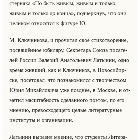
стер­на­ка «Но быть живым, живым и только,
живым и только до конца», под­черк­нув, что они
це­ли­ком от­но­сят­ся к фи­гу­ре Ю.
М. Ключ­ни­ко­ва, и про­чи­тал своё сти­хо­тво­ре­ние,
по­свя­щён­ное юби­ля­ру. Сек­ре­тарь Союза пи­са­те­
лей Рос­сии Ва­ле­рий Ана­то­лье­вич Ла­ты­нин, одно
время жив­ший, как и Ключ­ни­ков, в Но­во­си­бир­
ске, по­се­то­вал, что по­зна­ко­мил­ся с твор­че­ством
Юрия Ми­хайло­ви­ча уже позд­нее, в Москве, и от­
ме­тил мас­штаб­ность сде­лан­но­го по­этом, по его
мне­нию, пре­вос­хо­дя­ще­го целые ли­те­ра­тур­ные
ин­сти­ту­ты и ор­га­ни­за­ции.
Ла­ты­нин вы­ра­зил мне­ние, что сту­ден­ты Ли­те­ра­