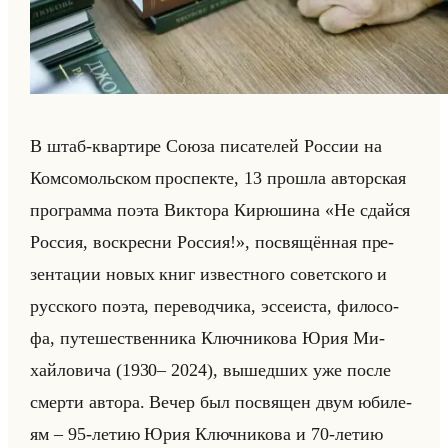
В штаб-квар­ти­ре Союза пи­са­те­лей Рос­сии на
Ком­со­мольском про­спек­те, 13 про­шла ав­тор­ская
про­грам­ма поэта Вик­то­ра Ки­рю­ши­на «Не сдайся
Россия, воскресни Россия!», по­свя­щён­ная пре­
зен­та­ции новых книг из­вест­но­го со­вет­ско­го и
рус­ско­го поэта, пе­ре­вод­чи­ка, эс­се­иста, фи­ло­со­
фа, пу­те­ше­ствен­ни­ка Ключ­ни­ко­ва Юрия Ми­
хайло­ви­ча (1930– 2024), вы­шед­ших уже после
смер­ти ав­то­ра. Вечер был по­свя­щен двум юби­ле­
ям – 95-летию Юрия Ключ­ни­ко­ва и 70-летию