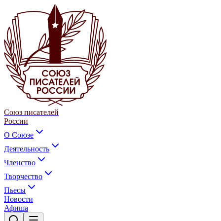
Союз писателей
России
О Союзе
Деятельность
Членство
Творчество
Пьесы
Новости
Афиша