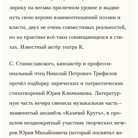
ли­ри­ку на весьма при­лич­ном уровне и вы­дви­
нуть свою вер­сию вза­имо­от­но­ше­ний по­эзии и
вла­сти, двух не очень сов­ме­сти­мых ре­ально­стей,
но на прак­ти­ке всё-таки сов­ме­ща­ющих­ся в сти­
хах. Из­вест­ный актёр те­ат­ра К.
С. Ста­ни­слав­ско­го, ки­но­ак­тёр и про­фес­си­
ональный чтец Ни­ко­лай Пет­ро­вич Три­фи­лов
про­чёл под­бор­ку ли­ри­че­ских и пат­ри­оти­че­ских
сти­хо­тво­ре­ний Юрия Ключ­ни­ко­ва. Ли­те­ра­тур­
ную часть ве­че­ра сме­ни­ла му­зы­кальная часть –
зна­ме­ни­тый ан­самбль «Казачий Кругъ», в про­
шлом неод­но­крат­ный участ­ник твор­че­ских ве­че­
ров Юрия Ми­хайло­ви­ча (ко­то­рый по­свя­тил ан­