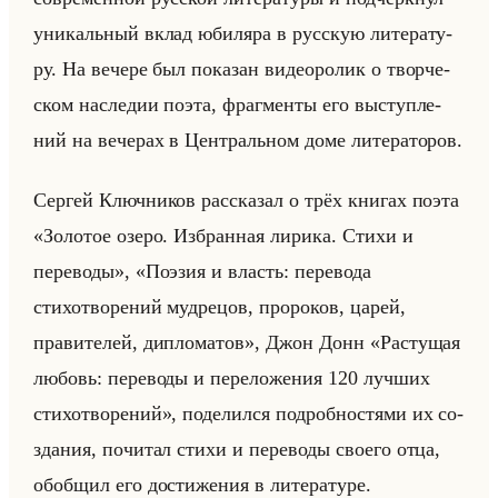
уни­кальный вклад юби­ля­ра в рус­скую ли­те­ра­ту­
ру. На ве­че­ре был по­ка­зан ви­део­ро­лик о твор­че­
ском на­сле­дии поэта, фраг­мен­ты его вы­ступ­ле­
ний на ве­че­рах в Цен­тральном доме ли­те­ра­то­ров.
Сер­гей Ключ­ни­ков рас­ска­зал о трёх кни­гах поэта
«Золотое озеро. Избранная лирика. Стихи и
переводы», «Поэзия и власть: перевода
стихотворений мудрецов, пророков, царей,
правителей, дипломатов», Джон Донн «Растущая
любовь: переводы и переложения 120 лучших
стихотворений», по­де­лил­ся по­дроб­но­стя­ми их со­
зда­ния, по­чи­тал стихи и пе­ре­во­ды сво­его отца,
обоб­щил его до­сти­же­ния в ли­те­ра­ту­ре.