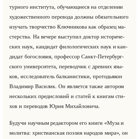
тур­но­го ин­сти­ту­та, обу­ча­ющи­еся на от­де­ле­нии
ху­до­же­ствен­но­го пе­ре­во­да долж­ны обя­за­тельно­го
изу­чать твор­че­ство Ключ­ни­ко­ва как об­ра­зец ма­
стер­ства. На ве­че­ре вы­сту­пил док­тор ис­то­ри­че­
ских наук, кан­ди­дат фи­ло­ло­ги­че­ских наук и кан­
ди­дат бо­го­сло­вия, про­фес­сор Санкт-Пе­тер­бург­
ско­го уни­вер­си­те­та, пе­ре­вод­чик с древ­них язы­
ков, ис­сле­до­ва­тель бал­ка­ни­сти­ки, про­то­дья­кон
Вла­ди­мир Ва­си­лик. Он яв­ля­ет­ся также ав­то­ром
нескольких пре­ди­сло­вий и ста­тей к кни­гам сти­
хов и пе­ре­во­дов Юрия Ми­хайло­ви­ча.
Бу­дучи на­уч­ным ре­дак­то­ром его книги «Муза и
молитва: христианская поэзия народов мира», он