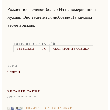
Рож­дён­ное ве­ли­кой болью Из непо­мер­нейшей
нужды, Оно за­све­тит­ся лю­бо­вью На каж­дом
атоме враж­ды.
ПОДЕЛИТЬСЯ СТАТЬЁЙ
TELEGRAM
VK
СКОПИРОВАТЬ ССЫЛКУ
ТЕМЫ
События
ЧИТАЙТЕ ТАКЖЕ
Другие новости Союза
СОБЫТИЯ
·
4 АВГУСТА 2026 Г.