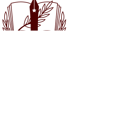
Союз писателей
России
Общероссийская общественная организация «Союз писателей
России»
Комсомольский пр-т, 13,
Москва, 119146
info@sprf.ru
О Союзе