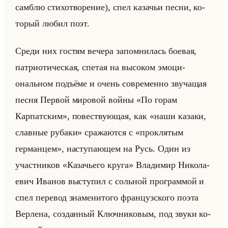
самблю сти­хо­тво­ре­ние), спел ка­за­чьи песни, ко­
то­рый любил поэт.
Среди них го­стям ве­че­ра за­пом­ни­лась бо­евая,
пат­ри­оти­че­ская, спе­тая на вы­со­ком эмо­ци­
ональном подъёме и очень со­вре­мен­но зву­ча­щая
песня Пер­вой ми­ро­вой войны «По горам
Карпатским», по­вест­ву­ющая, как «наши казаки,
славные рубаки» сра­жа­ют­ся с «проклятым
германцем», на­сту­па­ющем на Русь. Один из
участ­ни­ков «Казачьего круга» Вла­ди­мир Ни­ко­ла­
евич Ива­нов вы­сту­пил с сольной про­грам­мой и
спел пе­ре­вод зна­ме­ни­то­го фран­цуз­ско­го поэта
Вер­ле­на, со­здан­ный Ключ­ни­ко­вым, под звуки ко­