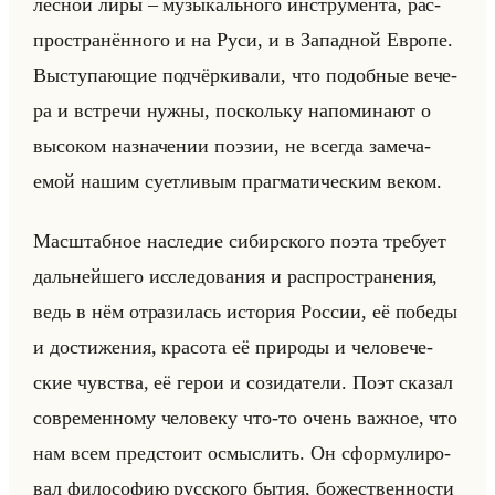
лес­ной лиры – му­зы­кально­го ин­стру­мен­та, рас­
про­стра­нён­но­го и на Руси, и в За­пад­ной Ев­ро­пе.
Вы­сту­па­ющие под­чёр­ки­ва­ли, что по­доб­ные ве­че­
ра и встре­чи нужны, по­скольку на­по­ми­на­ют о
вы­со­ком на­зна­че­нии по­эзии, не все­гда за­ме­ча­
емой нашим су­ет­ли­вым праг­ма­ти­че­ским веком.
Мас­штаб­ное на­сле­дие си­бир­ско­го поэта тре­бу­ет
дальнейше­го ис­сле­до­ва­ния и рас­про­стра­не­ния,
ведь в нём от­ра­зи­лась ис­то­рия Рос­сии, её по­бе­ды
и до­сти­же­ния, кра­со­та её при­ро­ды и че­ло­ве­че­
ские чув­ства, её герои и со­зи­да­те­ли. Поэт ска­зал
со­вре­мен­но­му че­ло­ве­ку что-то очень важ­ное, что
нам всем пред­сто­ит осмыс­лить. Он сфор­му­ли­ро­
вал фи­ло­со­фию рус­ско­го бытия, бо­же­ствен­но­сти