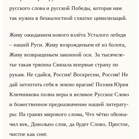
рус­ско­го слова и рус­ской По­бе­ды, ко­то­рая нам
так нужна в без­жа­лост­ной схват­ке ци­ви­ли­за­ций.
Живу ожи­да­ни­ем но­во­го взлё­та Уста­ло­го ле­бе­дя
– нашей Руси. Живу воз­рож­де­ньем её из бо­ло­та,
Живу воз­вра­ще­ньем за­кон­ной оси. За ты­ся­че­ле­
тье такая тря­си­на Свя­за­ла впер­вые стра­ну по
рукам. Не сдайся, Рос­сия! Вос­крес­ни, Рос­сия! Не
дай за­топ­тать себя в землю вра­гам! По­эзия Юрия
Ключ­ни­ко­ва полна веры в ве­ли­кое Рус­ское Слово
и бо­же­ствен­ное пред­на­зна­че­ние нашей ли­те­ра­ту­
ры: На гра­нях ми­ро­во­го слома, Что чётко обо­зна­
чил век, До­вольно слов, да будет Слово, Про­стое,
чи­стое как снег.