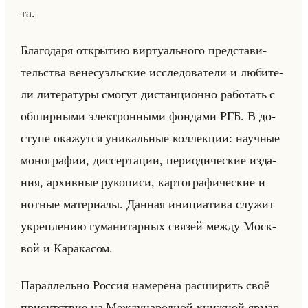
та.
Бла­го­да­ря от­кры­тию вир­ту­ально­го пред­ста­ви­
тельства ве­не­су­эльские ис­сле­до­ва­те­ли и лю­би­те­
ли ли­те­ра­ту­ры смо­гут ди­стан­ци­он­но ра­бо­тать с
об­шир­ны­ми элек­трон­ны­ми фон­да­ми РГБ. В до­
сту­пе ока­жут­ся уни­кальные кол­лек­ции: на­уч­ные
мо­но­гра­фии, дис­сер­та­ции, пе­ри­оди­че­ские из­да­
ния, ар­хив­ные ру­ко­пи­си, кар­то­гра­фи­че­ские и
нот­ные ма­те­ри­алы. Дан­ная ини­ци­ати­ва слу­жит
укреп­ле­нию гу­ма­ни­тар­ных свя­зей между Моск­
вой и Ка­ра­ка­сом.
Па­рал­лельно Рос­сия на­ме­ре­на рас­ши­рить своё
при­сут­ствие на Меж­ду­на­род­ной книж­ной яр­мар­