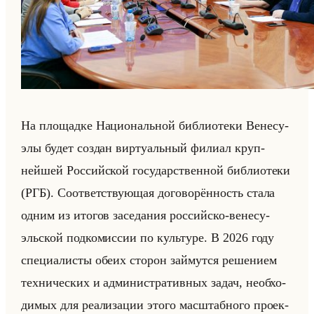
На пло­щад­ке На­ци­ональной биб­лио­те­ки Ве­не­су­
элы будет со­здан вир­ту­альный фи­ли­ал круп­
нейшей Рос­сийской го­су­дар­ствен­ной биб­лио­те­ки
(РГБ). Со­от­вет­ству­ющая до­го­во­рён­ность стала
одним из ито­гов за­се­да­ния рос­сийско-ве­не­су­
эльской под­ко­мис­сии по культу­ре. В 2026 году
спе­ци­али­сты обеих сто­рон займут­ся ре­ше­ни­ем
тех­ни­че­ских и ад­ми­ни­стра­тив­ных задач, необ­хо­
ди­мых для ре­али­за­ции этого мас­штаб­но­го про­ек­