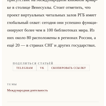
ке в сто­ли­це Ве­не­су­элы. Стоит от­ме­тить, что
про­ект вир­ту­альных чи­тальных залов РГБ имеет
гло­бальный охват: се­год­ня они успеш­но функ­ци­
они­ру­ют более чем в 100 биб­лио­те­ках мира. Из
них около 80 рас­по­ло­же­ны в ре­ги­онах Рос­сии, а
ещё 20 — в стра­нах СНГ и дру­гих го­су­дар­ствах.
ПОДЕЛИТЬСЯ СТАТЬЁЙ
TELEGRAM
VK
СКОПИРОВАТЬ ССЫЛКУ
ТЕМЫ
Международная деятельность