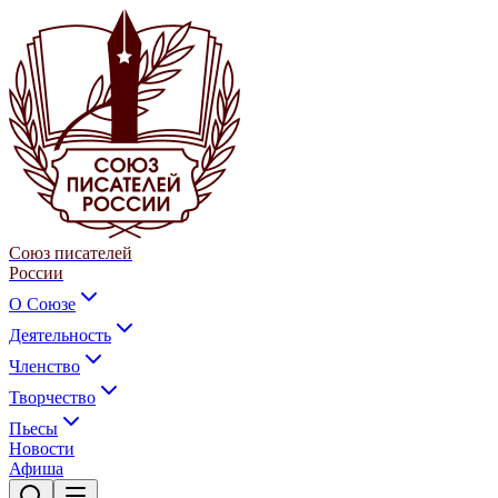
Союз писателей
России
О Союзе
Деятельность
Членство
Творчество
Пьесы
Новости
Афиша