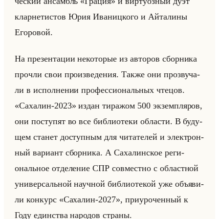
че­ский ан­самбль «Грация» и вир­ту­оз­ный дуэт
клар­не­ти­стов Юрия Ива­ниц­ко­го и Айта­ли­ны
Его­ро­вой.
На пре­зен­та­ции неко­то­рые из ав­то­ров сбор­ни­ка
про­чли свои про­из­ве­де­ния. Также они про­зву­ча­
ли в ис­пол­не­нии про­фес­си­ональных чте­цов.
«Сахалин-2023» издан ти­ра­жом 500 эк­зем­пля­ров,
они по­сту­пят во все биб­лио­те­ки об­ла­сти. В бу­ду­
щем ста­нет до­ступ­ным для чи­та­те­лей и элек­трон­
ный ва­ри­ант сбор­ни­ка. А Са­ха­лин­ское ре­ги­
ональное от­де­ле­ние СПР сов­мест­но с об­ласт­ной
уни­вер­сальной на­уч­ной биб­лио­те­кой уже объяви­
ли кон­курс «Сахалин-2027», при­уро­чен­ный к
Году един­ства на­ро­дов стра­ны.