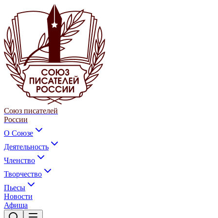
Союз писателей
России
О Союзе
Деятельность
Членство
Творчество
Пьесы
Новости
Афиша