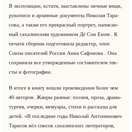
В экс­по­зи­ции, кста­ти, вы­став­ле­ны лич­ные вещи,
ру­ко­пи­си и ар­хив­ные до­ку­мен­ты Ни­ко­лая Та­ра­
со­ва, а также его пре­крас­ный порт­рет, на­пи­сан­
ный са­ха­лин­ским ху­дож­ни­ком Дё Сон Еном . К
пе­ча­ти сбор­ник под­го­то­ви­ла ре­дак­тор, член
Союза пи­са­те­лей Рос­сии Анна Са­фо­но­ва . Она
со­хра­ни­ла все утвер­жден­ные со­ста­ви­те­лем тек­
сты и фо­то­гра­фии.
В итоге в книгу вошли про­из­ве­де­ния более чем
40 ав­то­ров. Жанры раз­ные: по­эзия, проза, дра­ма­
тур­гия, очер­ки, ме­му­ары, стихи и рас­ска­зы для
детей. «В последние годы Николай Антонинович
Тарасов вёл список сахалинских литераторов,