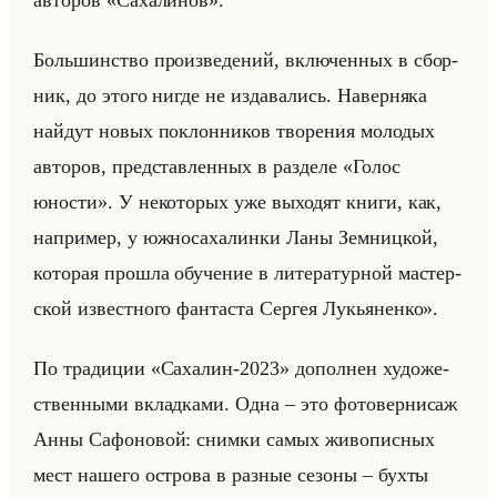
авторов «Сахалинов».
Большин­ство про­из­ве­де­ний, вклю­чен­ных в сбор­
ник, до этого нигде не из­да­ва­лись. На­вер­ня­ка
найдут новых по­клон­ни­ков тво­ре­ния мо­ло­дых
ав­то­ров, пред­став­лен­ных в раз­де­ле «Голос
юности». У неко­то­рых уже вы­хо­дят книги, как,
на­при­мер, у юж­но­са­ха­лин­ки Ланы Зем­ниц­кой,
ко­то­рая про­шла обу­че­ние в ли­те­ра­тур­ной ма­стер­
ской из­вест­но­го фан­та­ста Сер­гея Лу­кья­нен­ко».
По тра­ди­ции «Сахалин-2023» до­пол­нен ху­до­же­
ствен­ны­ми вклад­ка­ми. Одна – это фо­то­вер­ни­саж
Анны Са­фо­но­вой: сним­ки самых жи­во­пис­ных
мест на­ше­го ост­ро­ва в раз­ные се­зо­ны – бухты