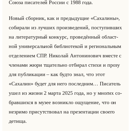
Союза пи­са­те­лей Рос­сии с 1988 года.
Новый сбор­ник, как и преды­ду­щие «Сахалины»,
со­би­ра­ли из луч­ших про­из­ве­де­ний, по­сту­пив­ших
на ли­те­ра­тур­ный кон­курс, про­ве­дён­ный об­ласт­
ной уни­вер­сальной биб­лио­те­кой и ре­ги­ональным
от­де­ле­ни­ем СПР. Ни­ко­лай Ан­то­ни­но­вич вме­сте с
чле­на­ми жюри тща­тельно от­би­рал стихи и прозу
для пуб­ли­ка­ции – как будто знал, что этот
«Сахалин» будет для него по­след­ним… Пи­са­тель
ушел из жизни 2 марта 2025 года, но у мно­гих со­
брав­ших­ся в музее воз­ник­ло ощу­ще­ние, что он
незри­мо при­сут­ство­вал на пре­зен­та­ции сво­его
де­ти­ща.