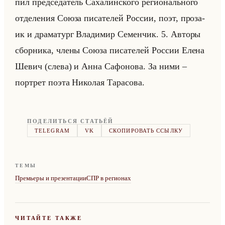
пил пред­се­да­тель Са­ха­лин­ско­го ре­ги­онально­го
от­де­ле­ния Союза пи­са­те­лей Рос­сии, поэт, про­за­
ик и дра­ма­тург Вла­ди­мир Се­мен­чик. 5. Ав­то­ры
сбор­ни­ка, члены Союза пи­са­те­лей Рос­сии Елена
Шевич (слева) и Анна Са­фо­но­ва. За ними –
порт­рет поэта Ни­ко­лая Та­ра­со­ва.
ПОДЕЛИТЬСЯ СТАТЬЁЙ
TELEGRAM
VK
СКОПИРОВАТЬ ССЫЛКУ
ТЕМЫ
Премьеры и презентации
СПР в регионах
ЧИТАЙТЕ ТАКЖЕ