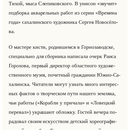
Тихой, мыса Сле­пи­ков­ско­го. В уни­сон «звучит»
под­бор­ка ак­ва­рельных работ из серии «Времена
года» са­ха­лин­ско­го ху­дож­ни­ка Сер­гея Но­во­сё­ло­
ва.
О ма­сте­ре кисти, ро­див­шем­ся в Гор­но­за­вод­ске,
спе­ци­ально для сбор­ни­ка на­пи­са­ла очерк Раиса
Го­ро­хо­ва, пер­вый ди­рек­тор об­ласт­но­го ху­до­же­
ствен­но­го музея, по­чет­ный граж­да­нин Южно-Са­
ха­лин­ска. Чи­та­те­ли могут узнать много ин­те­рес­
ных фак­тов о твор­че­ском пути на­ше­го зем­ля­ка,
чьи ра­бо­ты («Корабли у причала» и «Ловецкий
перевал») укра­ша­ют об­лож­ку. Го­стей ве­че­ра по­
ра­до­вал своим ис­кус­ством дет­ский хо­рео­гра­фи­