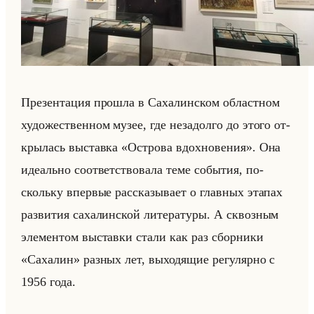
Пре­зен­та­ция про­шла в Са­ха­лин­ском об­ласт­ном
ху­до­же­ствен­ном музее, где неза­дол­го до этого от­
кры­лась вы­став­ка «Острова вдохновения». Она
иде­ально со­от­вет­ство­ва­ла теме со­бы­тия, по­
скольку впер­вые рас­ска­зы­ва­ет о глав­ных эта­пах
раз­ви­тия са­ха­лин­ской ли­те­ра­ту­ры. А сквоз­ным
эле­мен­том вы­став­ки стали как раз сбор­ни­ки
«Сахалин» раз­ных лет, вы­хо­дя­щие ре­гу­ляр­но с
1956 года.