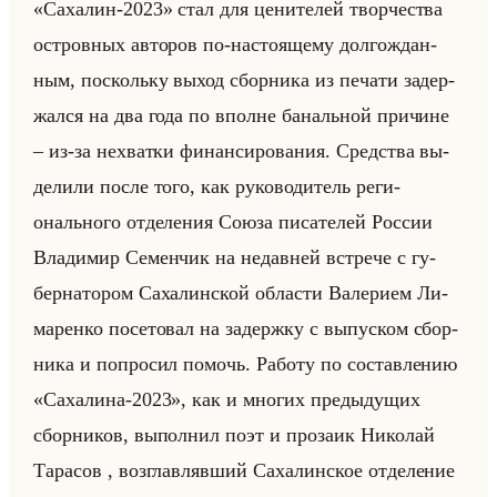
«Сахалин-2023» стал для це­ни­те­лей твор­че­ства
ост­ров­ных ав­то­ров по-на­сто­яще­му дол­го­ждан­
ным, по­скольку выход сбор­ни­ка из пе­ча­ти за­дер­
жал­ся на два года по вполне ба­нальной при­чине
– из-за нехват­ки фи­нан­си­ро­ва­ния. Сред­ства вы­
де­ли­ли после того, как ру­ко­во­ди­тель ре­ги­
онально­го от­де­ле­ния Союза пи­са­те­лей Рос­сии
Вла­ди­мир Се­мен­чик на недав­ней встре­че с гу­
бер­на­то­ром Са­ха­лин­ской об­ла­сти Ва­ле­ри­ем Ли­
ма­рен­ко по­се­то­вал на за­держ­ку с вы­пус­ком сбор­
ни­ка и по­про­сил по­мочь. Ра­бо­ту по со­став­ле­нию
«Сахалина-2023», как и мно­гих преды­ду­щих
сбор­ни­ков, вы­пол­нил поэт и про­за­ик Ни­ко­лай
Та­ра­сов , воз­глав­ляв­ший Са­ха­лин­ское от­де­ле­ние