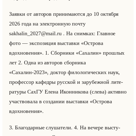
За­яв­ки от ав­то­ров при­ни­ма­ют­ся до 10 ок­тяб­ря
2026 года на элек­трон­ную почту
sakhalin_2027@mail.ru . На сним­ках: Глав­ное
фото — экс­по­зи­ция вы­став­ки «Острова
вдохновения». 1. Сбор­ни­ки «Сахалин» про­шлых
лет 2. Одна из ав­то­ров сбор­ни­ка
«Сахалин-2023», док­тор фи­ло­ло­ги­че­ских наук,
про­фес­сор ка­фед­ры рус­ской и за­ру­беж­ной ли­те­
ра­ту­ры СахГУ Елена Икон­ни­ко­ва (слева) ак­тив­но
участ­во­ва­ла в со­зда­нии вы­став­ки «Острова
вдохновения».
3. Бла­го­дар­ные слу­ша­те­ли. 4. На ве­че­ре вы­сту­