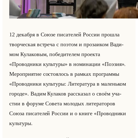
12 де­каб­ря в Союзе пи­са­те­лей Рос­сии про­шла
твор­че­ская встре­ча с по­этом и про­за­иком Ва­ди­
мом Ку­ла­ко­вым, по­бе­ди­те­лем про­ек­та
«Проводники культуры» в но­ми­на­ции «Поэзия».
Ме­ро­при­ятие со­сто­ялось в рам­ках про­грам­мы
«Проводники культуры: Литература в маленьком
городе». Вадим Ку­ла­ков рас­ска­зал о своём уча­
стии в фо­ру­ме Со­ве­та мо­ло­дых ли­те­ра­то­ров
Союза пи­са­те­лей Рос­сии и о книге «Проводники
культуры.