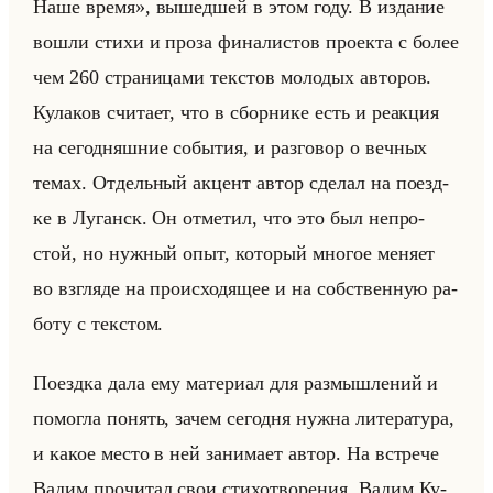
Наше время», вы­шед­шей в этом году. В из­да­ние
вошли стихи и проза фи­на­ли­стов про­ек­та с более
чем 260 стра­ни­ца­ми тек­стов мо­ло­дых ав­то­ров.
Ку­ла­ков счи­та­ет, что в сбор­ни­ке есть и ре­ак­ция
на се­го­дняш­ние со­бы­тия, и раз­го­вор о веч­ных
темах. От­дельный ак­цент автор сде­лал на по­езд­
ке в Лу­ганск. Он от­ме­тил, что это был непро­
стой, но нуж­ный опыт, ко­то­рый мно­гое ме­ня­ет
во взгля­де на про­ис­хо­дя­щее и на соб­ствен­ную ра­
бо­ту с тек­стом.
По­езд­ка дала ему ма­те­ри­ал для раз­мыш­ле­ний и
по­мог­ла по­нять, зачем се­год­ня нужна ли­те­ра­ту­ра,
и какое место в ней за­ни­ма­ет автор. На встре­че
Вадим про­чи­тал свои сти­хо­тво­ре­ния. Вадим Ку­