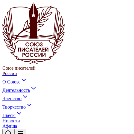
Союз писателей
России
О Союзе
Деятельность
Членство
Творчество
Пьесы
Новости
Афиша