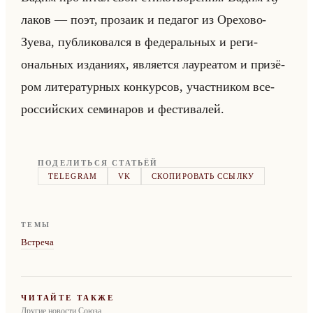
ла­ков — поэт, про­за­ик и пе­да­гог из Оре­хо­во-
Зуева, пуб­ли­ко­вал­ся в фе­де­ральных и ре­ги­
ональных из­да­ни­ях, яв­ля­ет­ся ла­уре­атом и при­зё­
ром ли­те­ра­тур­ных кон­кур­сов, участ­ни­ком все­
рос­сийских се­ми­на­ров и фе­сти­ва­лей.
ПОДЕЛИТЬСЯ СТАТЬЁЙ
TELEGRAM
VK
СКОПИРОВАТЬ ССЫЛКУ
ТЕМЫ
Встреча
ЧИТАЙТЕ ТАКЖЕ
Другие новости Союза