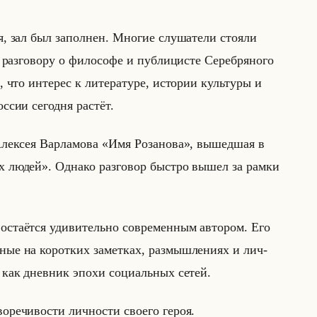
 зал был за­пол­нен. Мно­гие слу­ша­те­ли сто­яли
аз­го­во­ру о фи­ло­со­фе и пуб­ли­ци­сте Се­реб­ря­но­го
то ин­те­рес к ли­те­ра­ту­ре, ис­то­рии культу­ры и
ос­сии се­год­ня рас­тёт.
лек­сея Вар­ла­мо­ва «Имя Розанова», вы­шед­шая в
 людей». Од­на­ко раз­го­вор быст­ро вышел за рамки
оста­ёт­ся уди­ви­тельно со­вре­мен­ным ав­то­ром. Его
ые на ко­рот­ких за­мет­ках, раз­мыш­ле­ни­ях и лич­
ти как днев­ник эпохи со­ци­альных сетей.
о­ре­чи­во­сти лич­но­сти сво­его героя.