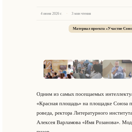
·
4 июня 2026 г.
3
мин чтения
Материал проекта «
Участие Союз
Одним из самых по­се­ща­емых ин­тел­лек­ту­а
«Красная площадь» на пло­щад­ке Союза пи­са­
ро­ве­да, рек­то­ра Ли­те­ра­тур­но­го ин­сти
Алек­сея Вар­ла­мо­ва «Имя Розанова». Мо­де
гу­нов.