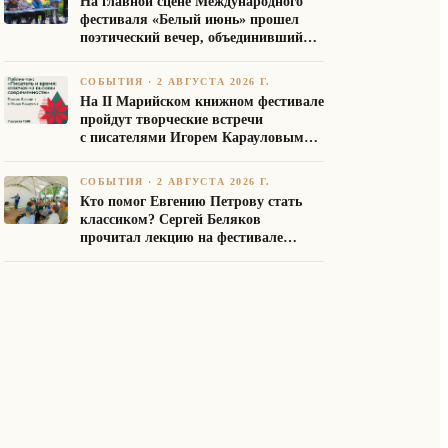
На главной сцене Международного
фестиваля «Белый июнь» прошел
поэтический вечер, объединивший
авторов Союза писателей России
СОБЫТИЯ
·
2 АВГУСТА 2026 Г.
На II Марийском книжном фестивале
пройдут творческие встречи
с писателями Игорем Карауловым
и Платоном Бесединым
СОБЫТИЯ
·
2 АВГУСТА 2026 Г.
Кто помог Евгению Петрову стать
классиком? Сергей Беляков
прочитал лекцию на фестивале
«Белый июнь»