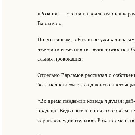
«Розанов — это наша коллективная карам
Вар­ла­мов.
По его сло­вам, в Ро­за­но­ве ужи­ва­лись са
неж­ность и жест­кость, ре­ли­ги­оз­ность и бо
альная про­во­ка­ция.
От­дельно Вар­ла­мов рас­ска­зал о соб­ствен
бо­та над кни­гой стала для него на­сто­ящим
«Во время пандемии ковида я думал: да
подлеца! Ведь изначально я его совсем н
случилось удивительное: Розанов меня поб