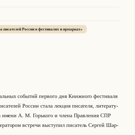
а писателей России в фестивалях и ярмарках
»
1
/
3
· нажмите для просмотра
льных со­бы­тий пер­во­го дня Книж­но­го фе­сти­ва­ля
те­лей Рос­сии стала лек­ция пи­са­те­ля, ли­те­ра­ту­
­ту­та имени А. М. Горько­го и члена Прав­ле­ния СПР
­ра­то­ром встре­чи вы­сту­пил пи­са­тель Сер­гей Шар­