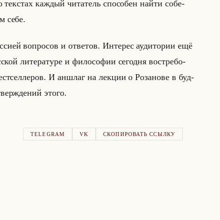
го текстах каж­дый чи­та­тель спо­со­бен найти со­бе­
м себе.
­си­ей во­про­сов и от­ве­тов. Ин­те­рес ауди­то­рии ещё
ской ли­те­ра­ту­ре и фи­ло­со­фии се­год­ня вос­тре­бо­
т­сел­ле­ров. И ан­шлаг на лек­ции о Ро­за­но­ве в буд­
вер­жде­ний этого.
TELEGRAM
VK
СКОПИРОВАТЬ ССЫЛКУ