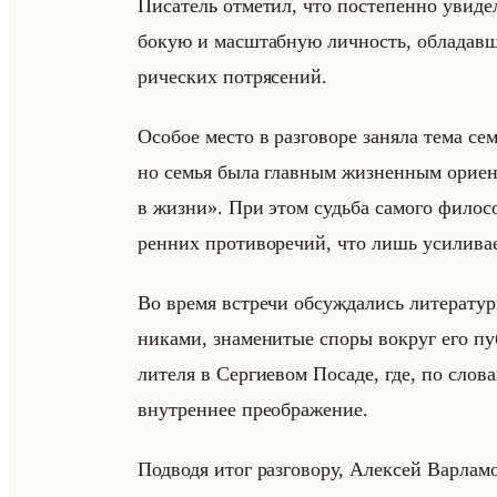
Пи­са­тель от­ме­тил, что по­сте­пен­но уви­д
бо­кую и мас­штаб­ную лич­ность, об­ла­дав­
ри­че­ских по­тря­се­ний.
Осо­бое место в раз­го­во­ре за­ня­ла тема се
но семья была глав­ным жиз­нен­ным ори­е
в жизни». При этом судьба са­мо­го фи­ло­со­
рен­них про­ти­во­ре­чий, что лишь уси­ли­ва­
Во время встре­чи об­суж­да­лись ли­те­ра­тур­
ни­ка­ми, зна­ме­ни­тые споры во­круг его п
ли­те­ля в Сер­ги­евом По­са­де, где, по сло­в
внут­рен­нее пре­об­ра­же­ние.
Под­во­дя итог раз­го­во­ру, Алек­сей Вар­ла­м