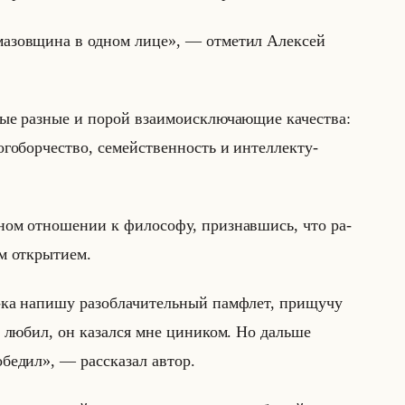
азовщина в одном лице», — от­ме­тил Алек­сей
мые раз­ные и порой вза­имо­ис­клю­ча­ющие ка­че­ства:
­го­бор­че­ство, се­мействен­ность и ин­тел­лек­ту­
­ном от­но­ше­нии к фи­ло­со­фу, при­знав­шись, что ра­
 от­кры­ти­ем.
й-ка напишу разоблачительный памфлет, прищучу
е любил, он казался мне циником. Но дальше
едил», — рас­ска­зал автор.