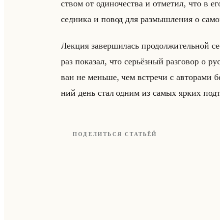
ством от оди­но­че­ства и от­ме­тил, что в е
сед­ни­ка и повод для раз­мыш­ле­ния о само
Лек­ция за­вер­ши­лась про­дол­жи­тельной сес
раз по­ка­зал, что се­рьёз­ный раз­го­вор о рус­
ван не меньше, чем встре­чи с ав­то­ра­ми бес
ний день стал одним из самых ярких под­т
ПОДЕЛИТЬСЯ СТАТЬЁЙ