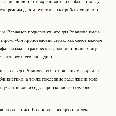
ел за внеш­ней про­ти­во­ре­чи­во­стью необы­чайно глу­
шую ред­ким даром чув­ство­вать при­бли­же­ние ис­то­
мьи. Вар­ла­мов под­черк­нул, что для Ро­за­но­ва имен­
н­ти­ром. «Он проповедовал семью как самое важное
фа ока­за­лась тра­ги­че­ски слож­ной и пол­ной внут­
ет ин­те­рес к его на­сле­дию.
ные взгля­ды Ро­за­но­ва, его от­но­ше­ния с со­вре­мен­
уб­ли­ци­сти­ки, а также по­след­ние годы жизни мыс­
ам участ­ни­ков бе­се­ды, про­изо­шло его глу­бо­кое
ов на­звал книги Ро­за­но­ва свое­об­раз­ным ле­кар­