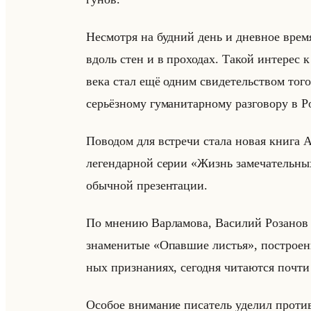
Несмот­ря на буд­ний день и днев­ное время,
вдоль стен и в про­хо­дах. Такой ин­те­рес к р
века стал ещё одним сви­де­тельством того, ч
се­рьёз­но­му гу­ма­ни­тар­но­му раз­го­во­ру в Р
По­во­дом для встре­чи стала новая книга А
ле­ген­дар­ной серии «Жизнь замечательных
обыч­ной пре­зен­та­ции.
По мне­нию Вар­ла­мо­ва, Ва­си­лий Ро­за­нов 
зна­ме­ни­тые «Опавшие листья», по­стро­ен­н
ных при­зна­ни­ях, се­год­ня чи­та­ют­ся поч
Осо­бое вни­ма­ние пи­са­тель уде­лил про­ти­в