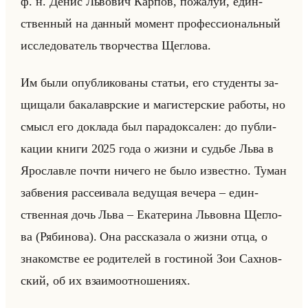
ф. н. Денис Льво­вич Кар­пов, по­жа­луй, един­
ствен­ный на дан­ный мо­мент про­фес­си­ональный
ис­сле­до­ва­тель твор­че­ства Щег­ло­ва.
Им были опуб­ли­ко­ва­ны ста­тьи, его сту­ден­ты за­
щи­ща­ли ба­ка­лавр­ские и ма­ги­стер­ские ра­бо­ты, но
смысл его до­кла­да был па­ра­док­са­лен: до пуб­ли­
ка­ции книги 2025 года о жизни и судьбе Льва в
Яро­слав­ле почти ни­че­го не было из­вест­но. Туман
за­бве­ния рас­се­ива­ла ве­ду­щая ве­че­ра – един­
ствен­ная дочь Льва – Ека­те­ри­на Львов­на Щег­ло­
ва (Ря­би­но­ва). Она рас­ска­за­ла о жизни отца, о
зна­ком­стве ее ро­ди­те­лей в го­сти­ной Зои Сахнов­
ский, об их вза­имо­от­но­ше­ни­ях.