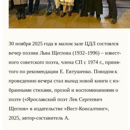
30 но­яб­ря 2025 года в малом зале ЦДЛ со­сто­ял­ся
вечер по­эзии Льва Щег­ло­ва (1932–1996) – из­вест­
но­го со­вет­ско­го поэта, члена СП с 1974 г., при­ня­
то­го по ре­ко­мен­да­ции Е. Ев­ту­шен­ко. По­во­дом к
про­ве­де­нию ве­че­ра стал выход новой книги с из­
бран­ны­ми сти­ха­ми, про­зой и вос­по­ми­на­ни­ями о
поэте («Ярославский поэт Лев Сергеевич
Щеглов» в из­да­тельстве «Вест-Консалтинг»,
2025, автор-со­ста­ви­тель А.