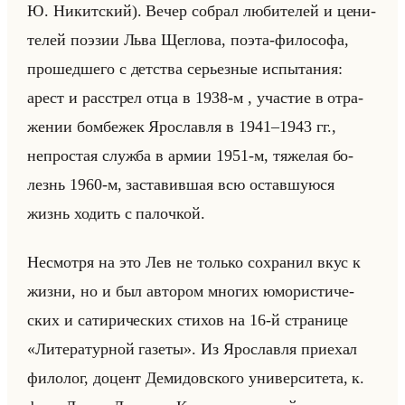
Ю. Ни­кит­ский). Вечер со­брал лю­би­те­лей и це­ни­
те­лей по­эзии Льва Щег­ло­ва, поэта-фи­ло­со­фа,
про­шед­ше­го с дет­ства се­рьез­ные ис­пы­та­ния:
арест и рас­стрел отца в 1938-м , уча­стие в от­ра­
же­нии бом­бе­жек Яро­слав­ля в 1941–1943 гг.,
непро­стая служ­ба в армии 1951-м, тя­же­лая бо­
лезнь 1960-м, за­ста­вив­шая всю остав­шу­юся
жизнь хо­дить с па­лоч­кой.
Несмот­ря на это Лев не только со­хра­нил вкус к
жизни, но и был ав­то­ром мно­гих юмо­ри­сти­че­
ских и са­ти­ри­че­ских сти­хов на 16-й стра­ни­це
«Литературной газеты». Из Яро­слав­ля при­ехал
фи­ло­лог, до­цент Де­ми­дов­ско­го уни­вер­си­те­та, к.