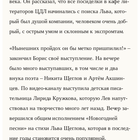
века. Он рас­ска­зал, что все по­си­дел­ки в кафе ли­
те­ра­то­ров ЦДЛ на­чи­на­лись с по­ис­ка Льва, ко­то­
рый был душой ком­па­нии, че­ло­ве­ком очень доб­
рый, с ост­рым умом и склон­ным к экс­пром­там.
«Нынешних пройдох он бы метко пришпилил!» –
за­кон­чил Борис своё вы­ступ­ле­ние. На ве­че­ре
было много вы­сту­пав­ших, в том числе и два
внука поэта – Ни­ки­та Щег­лов и Артём Ак­шин­
цев. По видео-ка­на­лу вы­сту­пи­ла дет­ская пи­са­
тельни­ца Ли­ри­да Круж­ко­ва, ко­то­рую Лев на­пут­
ство­вал на твор­че­ство много лет назад. Вечер за­
вер­шил­ся общим ис­пол­не­ни­ем «Новогодней
песни» на стихи Льва Щег­ло­ва, ко­то­рая в по­след­
ние годы ста­но­вит­ся очень по­пу­ляр­ной.