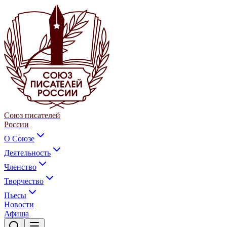
Союз писателей
России
О Союзе
Деятельность
Членство
Творчество
Пьесы
Новости
Афиша