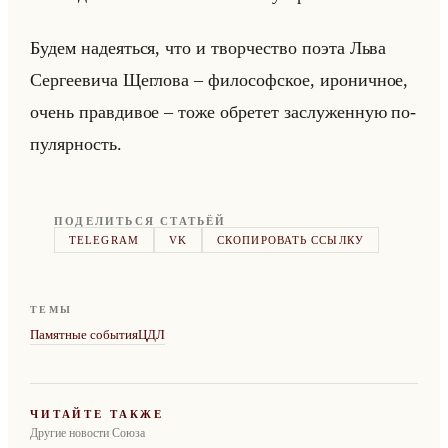
Будем на­де­яться, что и твор­че­ство поэта Льва
Сер­ге­еви­ча Щег­ло­ва – фи­ло­соф­ское, иро­нич­ное,
очень прав­ди­вое – тоже об­ре­тет за­слу­жен­ную по­
пу­ляр­ность.
ПОДЕЛИТЬСЯ СТАТЬЁЙ
TELEGRAM
VK
СКОПИРОВАТЬ ССЫЛКУ
ТЕМЫ
Памятные события
ЦДЛ
ЧИТАЙТЕ ТАКЖЕ
Другие новости Союза