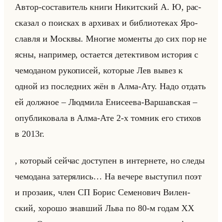
Автор-со­ста­ви­тель книги Ни­кит­ский А. Ю, рас­
ска­зал о по­ис­ках в ар­хи­вах и биб­лио­те­ках Яро­
слав­ля и Моск­вы. Мно­гие мо­мен­ты до сих пор не
ясны, на­при­мер, оста­ет­ся де­тек­ти­вом ис­то­рия с
че­мо­да­ном ру­ко­пи­сей, ко­то­рые Лев вывез к
одной из по­след­них жён в Алма-Ату. Надо от­дать
ей долж­ное – Люд­ми­ла Ени­се­ева-Вар­шав­ская –
опуб­ли­ко­ва­ла в Алма-Ате 2-х том­ник его сти­хов
в 2013г.
, ко­то­рый сейчас до­сту­пен в ин­тер­не­те, но следы
че­мо­да­на за­те­ря­лись… На ве­че­ре вы­сту­пил поэт
и про­за­ик, член СП Борис Се­ме­но­вич Ви­лен­
ский, хо­ро­шо знав­ший Льва по 80-м годам ХХ