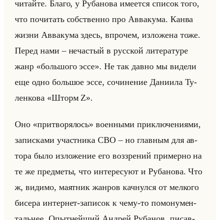
чи­тайте. Благо, у Ру­ба­но­ва име­ет­ся спи­сок того,
что по­чи­тать соб­ствен­но про Ав­ва­ку­ма. Канва
жизни Ав­ва­ку­ма здесь, впро­чем, из­ло­же­на тоже.
Перед нами – неча­стый в рус­ской ли­те­ра­ту­ре
жанр «большого эссе». Не так давно мы ви­де­ли
еще одно большое эссе, со­чи­не­ние Да­ни­ила Ту­
лен­ко­ва «Шторм Z».
Оно «притворялось» во­ен­ны­ми при­клю­че­ни­ями,
за­пис­ка­ми участ­ни­ка СВО – но глав­ным для ав­
то­ра было из­ло­же­ние его воз­зре­ний при­мер­но на
те же пред­ме­ты, что ин­те­ре­су­ют и Ру­ба­но­ва. Что
ж, ви­ди­мо, ма­ят­ник жан­ров кач­нул­ся от мел­ко­го
би­се­ра ин­тер­нет-за­пи­сок к чему-то по­мо­ну­мен­
тальнее. Опыт­нейший Ан­дрей Ру­ба­нов, пи­сав­