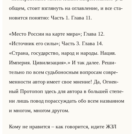
общем, стоит взгля­нуть на оглав­ле­ние, и все ста­
но­вит­ся по­нят­но: Часть 1. Глава 11.
«Место России на карте мира»; Глава 12.
«Источник его силы»; Часть 3. Глава 14.
«Страна, государство, народ и народы. Нация.
Империя. Цивилизация».» И так далее. Ре­ши­
тельно по всем судьбо­нос­ным во­про­сам со­вре­
мен­но­сти автор имеет свое мне­ние! Да, Ог­нен­
ный Про­то­поп здесь для ав­то­ра в большей сте­пе­
ни лишь повод по­рас­суж­дать обо всем на­зван­ном
и мно­гом, мно­гом дру­гом.
Кому не нра­вит­ся – как го­во­рит­ся, идите ЖЗЛ