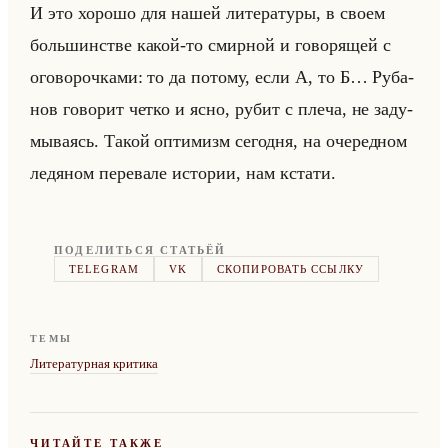
И это хо­ро­шо для нашей ли­те­ра­ту­ры, в своем
большин­стве какой-то смир­ной и го­во­ря­щей с
ого­во­роч­ка­ми: то да по­то­му, если А, то Б… Ру­ба­
нов го­во­рит четко и ясно, рубит с плеча, не за­ду­
мы­ва­ясь. Такой оп­ти­мизм се­год­ня, на оче­ред­ном
ле­дя­ном пе­ре­ва­ле ис­то­рии, нам кста­ти.
ПОДЕЛИТЬСЯ СТАТЬЁЙ
TELEGRAM
VK
СКОПИРОВАТЬ ССЫЛКУ
ТЕМЫ
Литературная критика
ЧИТАЙТЕ ТАКЖЕ