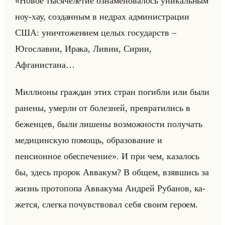
«Новое тысячелетие ознаменовалось уникальным
ноу-хау, созданным в недрах администрации
США: уничтожением целых государств –
Югославии, Ирака, Ливии, Сирии,
Афганистана…
Миллионы граждан этих стран погибли или были
ранены, умерли от болезней, превратились в
беженцев, были лишены возможности получать
медицинскую помощь, образование и
пенсионное обеспечение». И при чем, ка­за­лось
бы, здесь про­рок Ав­ва­кум? В общем, взяв­шись за
жизнь про­то­по­па Ав­ва­ку­ма Ан­дрей Ру­ба­нов, ка­
жет­ся, слег­ка по­чув­ство­вал себя своим ге­ро­ем.