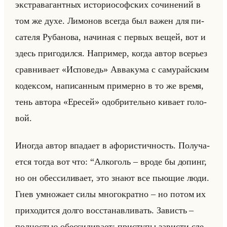
экс­тра­ва­гант­ных ис­то­риософ­ских со­чи­не­ний в
том же духе. Ли­мо­нов все­гда был важен для пи­
са­те­ля Ру­ба­но­ва, на­чи­ная с пер­вых вещей, вот и
здесь при­го­дил­ся. На­при­мер, когда автор все­рьез
срав­ни­ва­ет «Исповедь» Ав­ва­ку­ма с са­му­райским
ко­дек­сом, на­пи­сан­ным при­мер­но в то же время,
тень ав­то­ра «Ересей» одоб­ри­тельно ки­ва­ет го­ло­
вой.
Ино­гда автор впа­да­ет в афо­ри­стич­ность. По­лу­ча­
ет­ся тогда вот что: “Ал­ко­голь – вроде бы до­пинг,
но он обес­си­ли­ва­ет, это знают все пью­щие люди.
Гнев умно­жа­ет силы мно­го­крат­но – но потом их
при­хо­дит­ся долго вос­ста­нав­ли­вать. За­висть –
пол­но­стью обес­си­ли­ва­ет; при­сту­пы за­ви­сти сле­