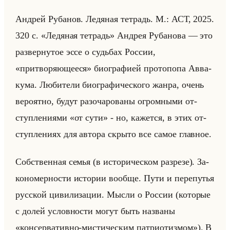
Ан­дрей Ру­ба­нов. Ле­дя­ная тет­радь. М.: АСТ, 2025.
320 с. «Ледяная тетрадь» Ан­дрея Ру­ба­но­ва — это
раз­вер­ну­тое эссе о судьбах Рос­сии,
«притворяющееся» био­гра­фи­ей про­то­по­па Ав­ва­
ку­ма. Лю­би­те­ли био­гра­фи­че­ско­го жанра, очень
ве­ро­ят­но, будут разо­ча­ро­ва­ны огром­ны­ми от­
ступ­ле­ни­ями «от сути» - но, ка­жет­ся, в этих от­
ступ­ле­ни­ях для ав­то­ра скры­то все самое глав­ное.
Соб­ствен­ная семья (в ис­то­ри­че­ском раз­ре­зе). За­
ко­но­мер­но­сти ис­то­рии во­об­ще. Пути и пе­ре­пу­тья
рус­ской ци­ви­ли­за­ции. Мысли о Рос­сии (ко­то­рые
с долей услов­но­сти могут быть на­зва­ны
«консервативно-мистическим патриотизмом»). В