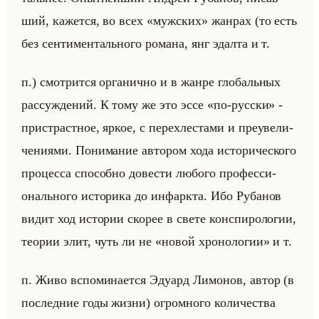
ший, ка­жет­ся, во всех «мужских» жан­рах (то есть
без сен­ти­мен­тально­го ро­ма­на, янг эдал­та и т.
п.) смот­рит­ся ор­га­нич­но и в жанре гло­бальных
рас­суж­де­ний. К тому же это эссе «по-русски» -
при­страст­ное, яркое, с пе­ре­хле­ста­ми и пре­уве­ли­
че­ни­ями. По­ни­ма­ние ав­то­ром хода ис­то­ри­че­ско­го
про­цес­са спо­соб­но до­ве­сти лю­бо­го про­фес­си­
онально­го ис­то­ри­ка до ин­фарк­та. Ибо Ру­ба­нов
видит ход ис­то­рии ско­рее в свете кон­спи­ро­ло­гии,
тео­рии элит, чуть ли не «новой хронологии» и т.
п. Живо вспо­ми­на­ет­ся Эду­ард Ли­мо­нов, автор (в
по­след­ние годы жизни) огром­но­го ко­ли­че­ства