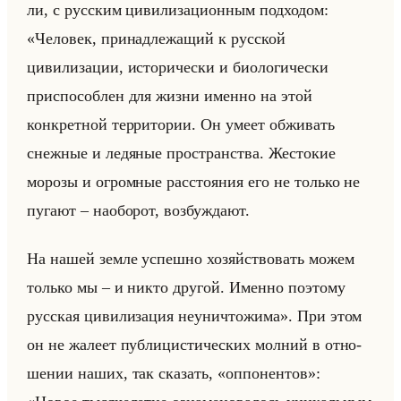
ли, с рус­ским ци­ви­ли­за­ци­он­ным под­хо­дом:
«Человек, принадлежащий к русской
цивилизации, исторически и биологически
приспособлен для жизни именно на этой
конкретной территории. Он умеет обживать
снежные и ледяные пространства. Жестокие
морозы и огромные расстояния его не только не
пугают – наоборот, возбуждают.
На нашей земле успешно хозяйствовать можем
только мы – и никто другой. Именно поэтому
русская цивилизация неуничтожима». При этом
он не жа­ле­ет пуб­ли­ци­сти­че­ских мол­ний в от­но­
ше­нии наших, так ска­зать, «оппонентов»: