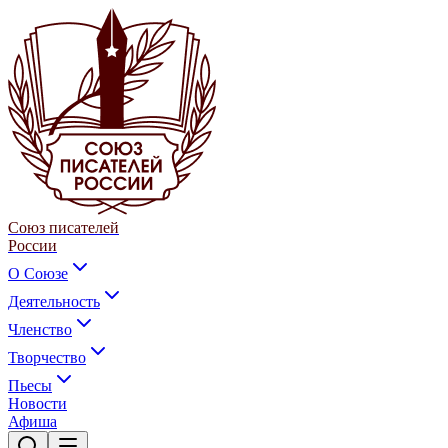
Союз писателей
России
О Союзе
Деятельность
Членство
Творчество
Пьесы
Новости
Афиша