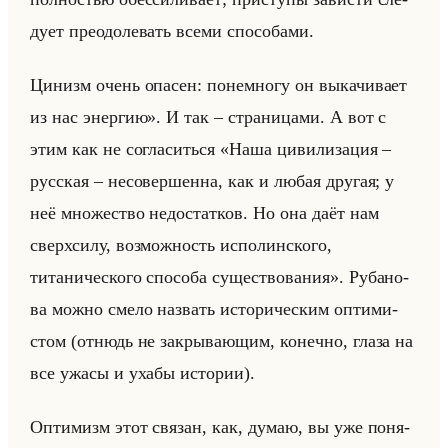
ду­ет пре­одо­ле­вать всеми спо­со­ба­ми.
Ци­низм очень опа­сен: по­не­мно­гу он вы­ка­чи­ва­ет
из нас энер­гию». И так – стра­ни­ца­ми. А вот с
этим как не со­гла­ситься «Наша цивилизация –
русская – несовершенна, как и любая другая; у
неё множество недостатков. Но она даёт нам
сверхсилу, возможность исполинского,
титанического способа существования». Ру­ба­но­
ва можно смело на­звать ис­то­ри­че­ским оп­ти­ми­
стом (от­нюдь не за­кры­ва­ющим, ко­неч­но, глаза на
все ужасы и ухабы ис­то­рии).
Оп­ти­мизм этот свя­зан, как, думаю, вы уже по­ня­