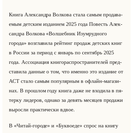
Книга Алек­сандра Вол­ко­ва стала самым про­да­ва­
емым дет­ским из­да­ни­ем 2025 года По­весть Алек­
сандра Вол­ко­ва «Волшебник Изумрудного
города» воз­гла­ви­ла рейтинг про­даж дет­ских книг
в Рос­сии за пе­ри­од с ян­варь по сен­тябрь 2025
года. Ас­со­ци­ация кни­го­рас­про­стра­ни­те­лей пред­
ста­ви­ла дан­ные о том, что имен­но это из­да­ние от
АСТ стало самым по­пу­ляр­ным в офлайн-ма­га­зи­
нах. В про­шлом году книга даже не вхо­ди­ла в пя­
тер­ку ли­де­ров, од­на­ко за де­вять ме­ся­цев про­да­жи
вы­рос­ли прак­ти­че­ски вдвое.
В «Читай-городе» и «Буквоеде» спрос на книгу