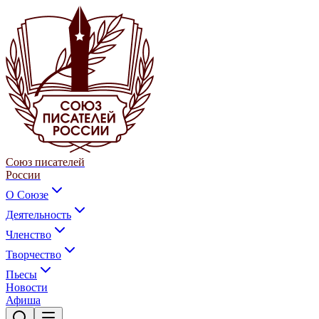
Союз писателей
России
О Союзе
Деятельность
Членство
Творчество
Пьесы
Новости
Афиша