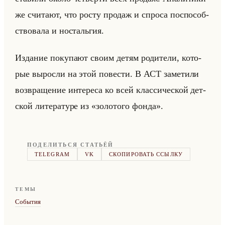
же счи­та­ют, что росту про­даж и спро­са по­спо­соб­
ство­ва­ла и но­стальгия.
Из­да­ние по­ку­па­ют своим детям ро­ди­те­ли, ко­то­
рые вы­рос­ли на этой по­ве­сти. В АСТ за­ме­ти­ли
воз­вра­ще­ние ин­те­ре­са ко всей клас­си­че­ской дет­
ской ли­те­ра­ту­ре из «золотого фонда».
ПОДЕЛИТЬСЯ СТАТЬЁЙ
TELEGRAM
VK
СКОПИРОВАТЬ ССЫЛКУ
ТЕМЫ
События