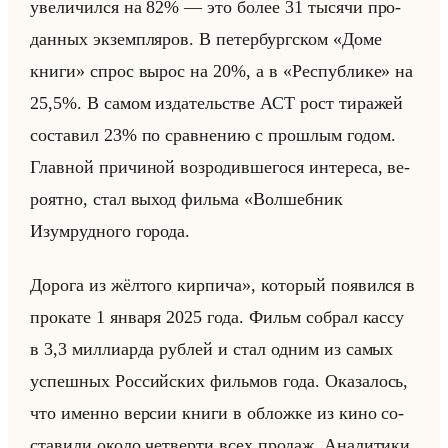
уве­ли­чил­ся на 82% — это более 31 ты­ся­чи про­
дан­ных эк­зем­пля­ров. В пе­тер­бург­ском «Доме
книги» спрос вырос на 20%, а в «Республике» на
25,5%. В самом из­да­тельстве АСТ рост ти­ра­жей
со­ста­вил 23% по срав­не­нию с про­шлым годом.
Глав­ной при­чи­ной воз­ро­див­ше­го­ся ин­те­ре­са, ве­
ро­ят­но, стал выход фильма «Волшебник
Изумрудного города.
Дорога из жёлтого кирпича», ко­то­рый по­явил­ся в
про­ка­те 1 ян­ва­ря 2025 года. Фильм со­брал кассу
в 3,3 мил­ли­ар­да руб­лей и стал одним из самых
успеш­ных Рос­сийских фильмов года. Ока­за­лось,
что имен­но вер­сии книги в об­лож­ке из кино со­
ста­ви­ли около чет­вер­ти всех про­даж. Ана­ли­ти­ки