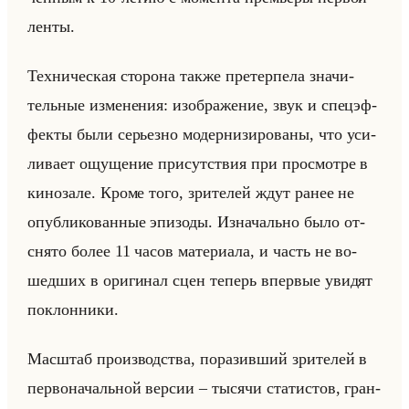
ленты.
Тех­ни­че­ская сто­ро­на также пре­тер­пе­ла зна­чи­
тельные из­ме­не­ния: изоб­ра­же­ние, звук и спе­цэф­
фек­ты были се­рьез­но мо­дер­ни­зи­ро­ва­ны, что уси­
ли­ва­ет ощу­ще­ние при­сут­ствия при про­смот­ре в
ки­но­за­ле. Кроме того, зри­те­лей ждут ранее не
опуб­ли­ко­ван­ные эпи­зо­ды. Из­на­чально было от­
сня­то более 11 часов ма­те­ри­ала, и часть не во­
шед­ших в ори­ги­нал сцен те­перь впер­вые уви­дят
по­клон­ни­ки.
Мас­штаб про­из­вод­ства, по­ра­зив­ший зри­те­лей в
пер­во­на­чальной вер­сии – ты­ся­чи ста­ти­стов, гран­