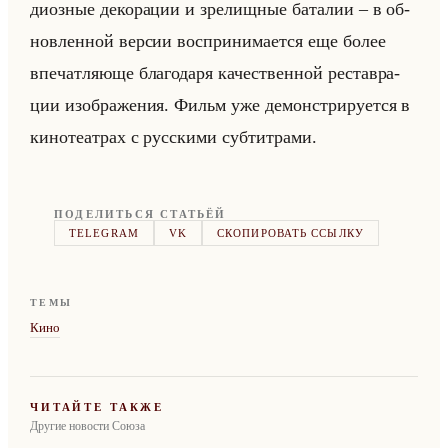
ди­оз­ные де­ко­ра­ции и зре­лищ­ные ба­та­лии – в об­
нов­лен­ной вер­сии вос­при­ни­ма­ет­ся еще более
впе­чат­ля­юще бла­го­да­ря ка­че­ствен­ной ре­став­ра­
ции изоб­ра­же­ния. Фильм уже де­мон­стри­ру­ет­ся в
ки­но­те­ат­рах с рус­ски­ми суб­тит­ра­ми.
ПОДЕЛИТЬСЯ СТАТЬЁЙ
TELEGRAM
VK
СКОПИРОВАТЬ ССЫЛКУ
ТЕМЫ
Кино
ЧИТАЙТЕ ТАКЖЕ
Другие новости Союза