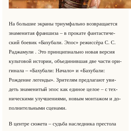
На большие экра­ны три­ум­фально воз­вра­ща­ет­ся
зна­ме­ни­тая фран­ши­за – в про­ка­те фан­та­сти­че­
ский бо­евик «Бахубали. Эпос» ре­жис­сё­ра С. С.
Ра­джа­му­ли . Это прин­ци­пи­ально новая вер­сия
культо­вой ис­то­рии, объеди­нив­шая две части ори­
ги­на­ла – «Бахубали: Начало» и «Бахубали:
Рождение легенды». Зри­те­лям пред­ла­га­ют уви­
деть зна­ме­ни­тый эпос как еди­ное целое – с тех­
ни­че­ски­ми улуч­ше­ни­ями, новым мон­та­жом и до­
пол­ни­тельны­ми сце­на­ми.
В цен­тре сю­же­та – судьба на­след­ни­ка пре­сто­ла