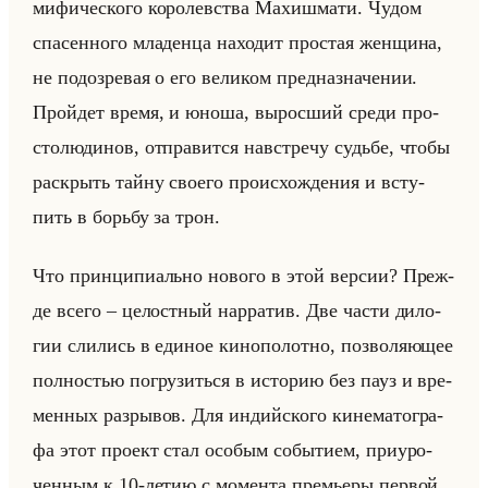
ми­фи­че­ско­го ко­ро­лев­ства Ма­хиш­ма­ти. Чудом
спа­сен­но­го мла­ден­ца на­хо­дит про­стая жен­щи­на,
не по­до­зре­вая о его ве­ли­ком пред­на­зна­че­нии.
Пройдет время, и юноша, вы­рос­ший среди про­
сто­лю­ди­нов, от­пра­вит­ся на­встречу судьбе, чтобы
рас­крыть тайну сво­его про­ис­хож­де­ния и всту­
пить в борьбу за трон.
Что прин­ци­пи­ально но­во­го в этой вер­сии? Преж­
де всего – це­лост­ный нар­ра­тив. Две части ди­ло­
гии сли­лись в еди­ное ки­но­по­лот­но, поз­во­ля­ющее
пол­но­стью по­гру­зиться в ис­то­рию без пауз и вре­
мен­ных раз­ры­вов. Для ин­дийско­го ки­не­ма­то­гра­
фа этот про­ект стал осо­бым со­бы­ти­ем, при­уро­
чен­ным к 10-летию с мо­мен­та пре­мье­ры пер­вой