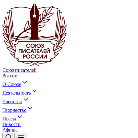
Союз писателей
России
О Союзе
Деятельность
Членство
Творчество
Пьесы
Новости
Афиша