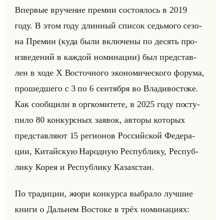
Впер­вые вру­че­ние пре­мии со­сто­ялось в 2019
году. В этом году длин­ный спи­сок седьмо­го се­зо­
на Пре­мии (куда были вклю­че­ны по де­сять про­
из­ве­де­ний в каж­дой но­ми­на­ции) был пред­став­
лен в ходе X Во­сточ­но­го эко­но­ми­че­ско­го фо­ру­ма,
про­шед­ше­го с 3 по 6 сен­тяб­ря во Вла­ди­во­сто­ке.
Как со­об­щи­ли в орг­ко­ми­те­те, в 2025 году по­сту­
пи­ло 80 кон­курс­ных за­явок, ав­то­ры ко­то­рых
пред­став­ля­ют 15 ре­ги­онов Рос­сийской Фе­де­ра­
ции, Ки­тайскую На­род­ную Рес­пуб­ли­ку, Рес­пуб­
ли­ку Корея и Рес­пуб­ли­ку Ка­зах­стан.
По тра­ди­ции, жюри кон­кур­са вы­бра­ло луч­шие
книги о Дальнем Во­сто­ке в трёх но­ми­на­ци­ях: