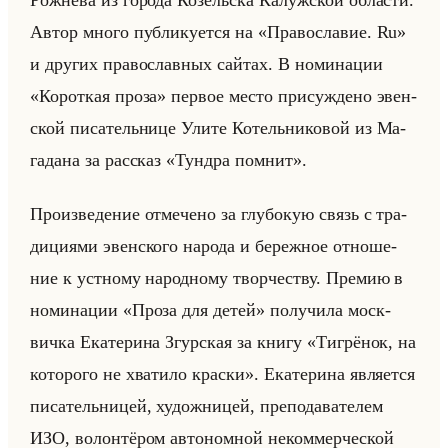
Рож­не­ва из го­ро­да Ко­зельска Ка­луж­ской об­ла­сти.
Автор много пуб­ли­ку­ет­ся на «Православие. Ru»
и дру­гих пра­во­слав­ных сайтах. В но­ми­на­ции
«Короткая проза» пер­вое место при­суж­де­но эвен­
ской пи­са­тельни­це Улите Ко­тельни­ко­вой из Ма­
га­да­на за рас­сказ «Тундра помнит».
Про­из­ве­де­ние от­ме­че­но за глу­бо­кую связь с тра­
ди­ци­ями эвен­ско­го на­ро­да и бе­реж­ное от­но­ше­
ние к уст­но­му на­род­но­му твор­че­ству. Пре­мию в
но­ми­на­ции «Проза для детей» по­лу­чи­ла моск­
вич­ка Ека­те­ри­на Згур­ская за книгу «Тигрёнок, на
которого не хватило краски». Ека­те­ри­на яв­ля­ет­ся
пи­са­тельни­цей, ху­дож­ни­цей, пре­по­да­ва­те­лем
ИЗО, во­лон­тё­ром ав­то­ном­ной неком­мер­че­ской