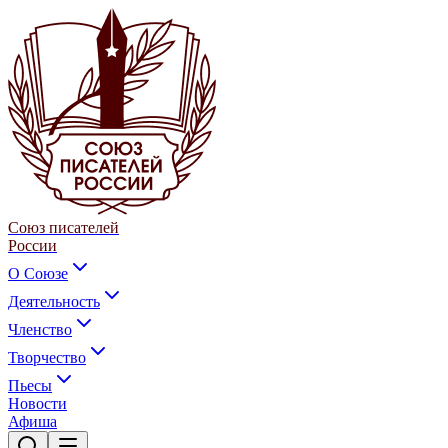
Союз писателей
России
О Союзе
Деятельность
Членство
Творчество
Пьесы
Новости
Афиша