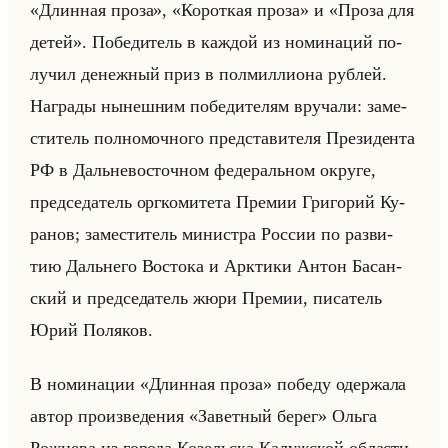
«Длинная проза», «Короткая проза» и «Проза для
детей». По­бе­ди­тель в каж­дой из но­ми­на­ций по­
лу­чил де­неж­ный приз в пол­мил­ли­она руб­лей.
На­гра­ды ны­неш­ним по­бе­ди­те­лям вру­ча­ли: за­ме­
сти­тель пол­но­моч­но­го пред­ста­ви­те­ля Пре­зи­ден­та
РФ в Дальне­во­сточ­ном фе­де­ральном окру­ге,
пред­се­да­тель орг­ко­ми­те­та Пре­мии Гри­го­рий Ку­
ра­нов; за­ме­сти­тель ми­ни­стра Рос­сии по раз­ви­
тию Дальне­го Во­сто­ка и Арк­ти­ки Антон Ба­сан­
ский и пред­се­да­тель жюри Пре­мии, пи­са­тель
Юрий По­ля­ков.
В но­ми­на­ции «Длинная проза» по­бе­ду одер­жа­ла
автор про­из­ве­де­ния «Заветный берег» Ольга