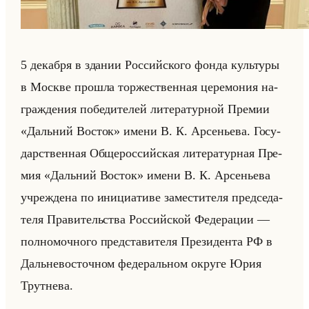
5 де­каб­ря в зда­нии Рос­сийско­го фонда культу­ры
в Москве про­шла тор­же­ствен­ная це­ре­мо­ния на­
граж­де­ния по­бе­ди­те­лей ли­те­ра­тур­ной Пре­мии
«Дальний Восток» имени В. К. Ар­се­нье­ва. Го­су­
дар­ствен­ная Об­ще­рос­сийская ли­те­ра­тур­ная Пре­
мия «Дальний Восток» имени В. К. Ар­се­нье­ва
учре­жде­на по ини­ци­ати­ве за­ме­сти­те­ля пред­се­да­
те­ля Пра­ви­тельства Рос­сийской Фе­де­ра­ции —
пол­но­моч­но­го пред­ста­ви­те­ля Пре­зи­ден­та РФ в
Дальне­во­сточ­ном фе­де­ральном окру­ге Юрия
Трут­не­ва.