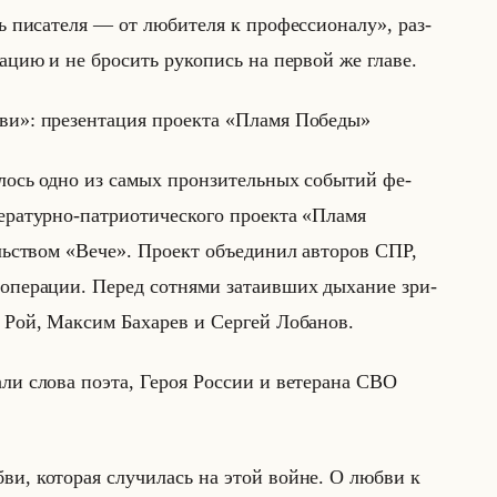
уть писателя — от любителя к профессионалу», раз­
ва­цию и не бро­сить ру­ко­пись на пер­вой же главе.
: пре­зен­та­ция про­ек­та «Пламя Победы»
у­лось одно из самых прон­зи­тельных со­бы­тий фе­
­ра­тур­но-пат­ри­оти­че­ско­го про­ек­та «Пламя
тельством «Вече». Про­ект объеди­нил ав­то­ров СПР,
опе­ра­ции. Перед сот­ня­ми за­та­ив­ших ды­ха­ние зри­
 Рой, Мак­сим Ба­ха­рев и Сер­гей Ло­ба­нов.
тали слова поэта, Героя Рос­сии и ве­те­ра­на СВО
и, которая случилась на этой войне. О любви к