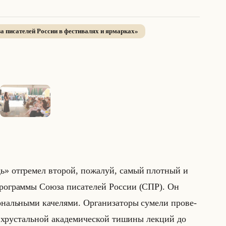
а писателей России в фестивалях и ярмарках
»
1
/
4
· нажмите для просмотра
» от­гре­мел вто­рой, по­жа­луй, самый плот­ный и
ро­грам­мы Союза пи­са­те­лей Рос­сии (СПР). Он
нальны­ми ка­че­ля­ми. Ор­га­ни­за­то­ры су­ме­ли про­ве­
хру­стальной ака­де­ми­че­ской ти­ши­ны лек­ций до