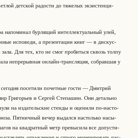
ет­лой дет­ской ра­до­сти до тя­же­лых эк­зи­стен­ци­
ра на­по­ми­нал бур­ля­щий ин­тел­лек­ту­альный улей,
ен­ные ис­по­ве­ди, а пре­зен­та­ции книг — в дис­кус­
из зала. Для тех, кто не смог про­биться сквозь толпу
стала непре­рыв­ная он­лайн-транс­ля­ция, со­брав­шая у
­год­ня по­се­ти­ли по­чет­ные гости — Дмит­рий
мир Гри­го­рьев и Сер­гей Сте­па­шин. Они де­тально
я­ну­ли на из­да­тельские стен­ды и оце­ни­ли по-на­сто­
оюза. Пят­нич­ный вечер вы­дал­ся на­столько на­сы­
­гов на квад­рат­ный метр пре­вы­си­ла все до­пу­сти­
­став­лять ограж­де­ния и стро­го мо­де­ри­ро­вать рас­