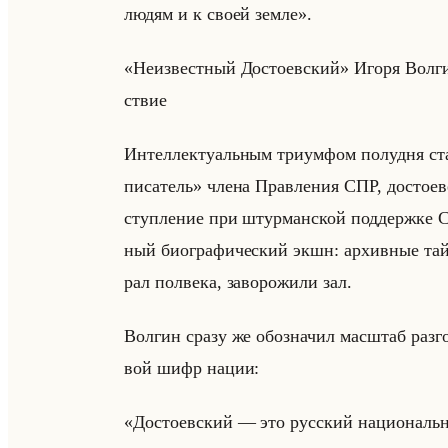
людям и к своей земле».
«Неизвестный Достоевский» Игоря Вол­ги­на
ствие
Ин­тел­лек­ту­альным три­ум­фом по­лу­дн
писатель» члена Прав­ле­ния СПР, до­сто­ев
ступ­ле­ние при штур­ман­ской под­держ­ке Сер
ный био­гра­фи­че­ский экшн: ар­хив­ные та
рал пол­ве­ка, за­во­ро­жи­ли зал.
Вол­гин сразу же обо­зна­чил мас­штаб раз­го
вой шифр нации:
«Достоевский — это русский национальн