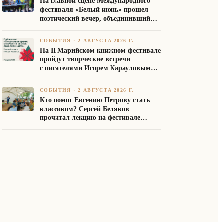
На главной сцене Международного
фестиваля «Белый июнь» прошел
поэтический вечер, объединивший
авторов Союза писателей России
СОБЫТИЯ
·
2 АВГУСТА 2026 Г.
На II Марийском книжном фестивале
пройдут творческие встречи
с писателями Игорем Карауловым
и Платоном Бесединым
СОБЫТИЯ
·
2 АВГУСТА 2026 Г.
Кто помог Евгению Петрову стать
классиком? Сергей Беляков
прочитал лекцию на фестивале
«Белый июнь»