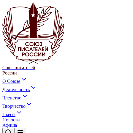
Союз писателей
России
О Союзе
Деятельность
Членство
Творчество
Пьесы
Новости
Афиша