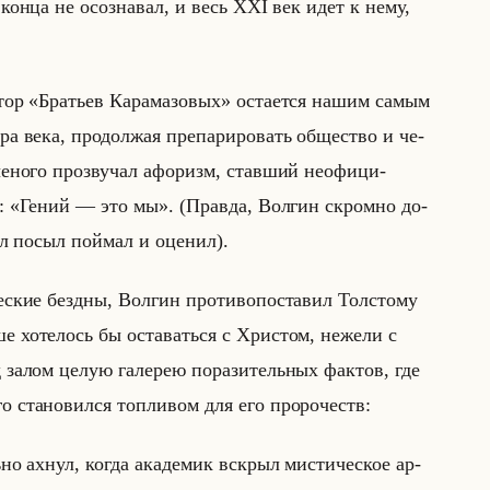
конца не осознавал, и весь XXI век идет к нему,
у автор «Братьев Карамазовых» оста­ет­ся нашим самым
­ра века, про­дол­жая пре­па­ри­ро­вать об­ще­ство и че­
е­но­го про­зву­чал афо­ризм, став­ший неофи­ци­
я: «Гений — это мы». (Прав­да, Вол­гин скром­но до­
ал посыл поймал и оце­нил).
че­ские без­дны, Вол­гин про­ти­во­по­ста­вил Тол­сто­му
учше хотелось бы оставаться с Христом, нежели с
д залом целую га­ле­рею по­ра­зи­тельных фак­тов, где
о ста­но­вил­ся топ­ли­вом для его про­ро­честв:
ьно ахнул, когда ака­де­мик вскрыл ми­сти­че­ское ар­