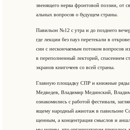
зве­ня­ще­го нерва фрон­то­вой по­эзии, от св
альных во­про­сов о бу­ду­щем стра­ны.
Па­ви­льон №12 с утра и до позд­не­го ве­че­
где лек­ции без пауз пе­ре­те­ка­ли в от­кро­в
сии с нескон­ча­емым по­то­ком во­про­сов 
в пе­ре­пол­нен­ный лек­то­рий, спа­се­ни­ем 
экра­нов кни­го­че­ев со всей стра­ны.
Глав­ную пло­щад­ку СПР и книж­ные ряды се
Мед­ве­дев, Вла­ди­мир Медин­ский, Вла­ди­
озна­ко­ми­лись с ра­бо­той фе­сти­ва­ля, за­гл
яще­му на­род­ный ажи­отаж в па­ви­льоне С
щен­ным, а кон­цен­тра­ция смыс­лов и ан­шла
мы нормы, что ор­га­ни­за­то­рам при­шлось вы