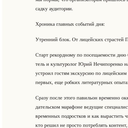
сад­ку ауди­то­рии.
Хро­ни­ка глав­ных со­бы­тий дня:
Утрен­ний блок. От ли­цейских стра­стей Пуш­
Старт ре­корд­но­му по по­се­ща­емо­сти дню
тель и культу­ро­лог Юрий Нечи­по­рен­ко
устро­ил го­стям экс­кур­сию по ли­цейским г
пер­вых, еще роб­ких ли­те­ра­тур­ных опы­та
Сразу после этого па­ви­льон вре­мен­но ок­к
да­тельском ма­ра­фоне ве­ду­щие спе­ци­али­
вре­мен­ных под­рост­ков и как вы­рас­тить чи
кто решил не про­сто по­треб­лять кон­тент, 