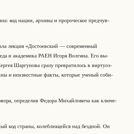
: код нации, ар­хи­вы и про­ро­че­ское пред­чув­
я стала лек­ция «Достоевский — современный
е­да и ака­де­ми­ка РАЕН Игоря Вол­ги­на. Его вы­
­гея Шар­гу­но­ва сразу пре­вра­ти­лось в вир­ту­оз­
йны и неиз­вест­ные факты, ко­то­рые уче­ный со­би­
­во­ра, опре­де­лив Фе­до­ра Ми­хайло­ви­ча как клю­че­
ый код страны, колеблющейся над бездной. Он