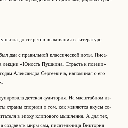
ки­на до сек­ре­тов вы­жи­ва­ния в ли­те­ра­ту­ре
 был дан с пра­вильной клас­си­че­ской ноты. Пи­са­
 на лек­ции «Юность Пушкина. Страсть к поэзии»
одам Алек­сандра Сер­ге­еви­ча, на­по­ми­ная о его
х.
у­пи­ро­ва­ла дет­ская ауди­то­рия. На мас­штаб­ном из­
сты стра­ны спо­ри­ли о том, как ме­ня­ют­ся вкусы со­
­та­те­ля в эпоху кли­по­во­го мыш­ле­ния. А для тех,
а со­зда­вать миры сам, пи­са­тельни­ца Вик­то­рия