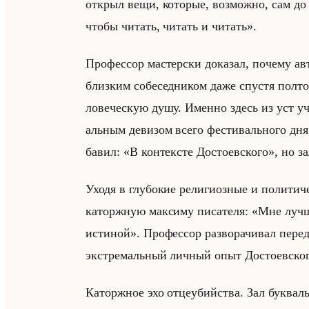
открыл вещи, которые, возможно, сам до 
чтобы читать, читать и читать».
Про­фес­сор ма­стер­ски до­ка­зал, по­че­м
близ­ким со­бе­сед­ни­ком даже спу­стя пол­то
ло­ве­че­скую душу. Имен­но здесь из уст уч
альным де­ви­зом всего фе­сти­вально­го дн
ба­вил: «В контексте Достоевского», но з
Уходя в глу­бо­кие ре­ли­ги­оз­ные и по­ли­ти­
ка­торж­ную мак­си­му пи­са­те­ля: «Мне л
истиной». Про­фес­сор раз­во­ра­чи­вал пере
экс­тре­мальный лич­ный опыт До­сто­ев­ско­г
Ка­торж­ное эхо от­це­убийства. Зал бук­вал