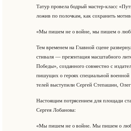
Татур про­ве­ла бод­рый ма­стер-класс «П
ло­жив по по­лоч­кам, как со­хра­нить мо­ти­
«Мы пишем не о войне, мы пишем о любви»
Тем вре­ме­нем на Глав­ной сцене раз­вер­н
сти­ва­ля — пре­зен­та­ция мас­штаб­но­го ли­те
Победы», со­здан­но­го сов­мест­но с из­да­
пи­шу­щих о ге­ро­ях спе­ци­альной во­ен­ной 
те­лей вы­сту­пи­ли Сер­гей Сте­па­шин, Олег
На­сто­ящим по­тря­се­ни­ем для пло­ща­ди с
Сер­гея Ло­ба­но­ва:
«Мы пишем не о войне. Мы пишем о любв