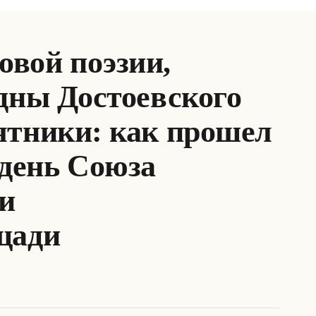
вой поэзии,
дны Достоевского
ятники: как прошел
день Союза
ии
щади