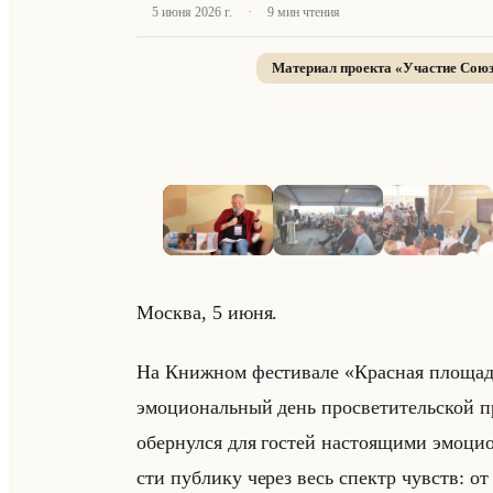
·
5 июня 2026 г.
9
мин чтения
Материал проекта «
Участие Союз
Москва, 5 июня.
На Книж­ном фе­сти­ва­ле «Красная площадь
эмо­ци­ональный день про­све­ти­тельской п
обер­нул­ся для го­стей на­сто­ящи­ми эмо­ци­о
сти пуб­ли­ку через весь спектр чувств: от 