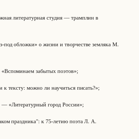
лодёжная литературная студия — трамплин в
под обложки» о жизни и твор­че­стве зем­ля­ка М.
 — «Вспоминаем забытых поэтов»;
оги к тексту: можно ли научиться писать?»;
й) — «Литературный город России»;
наком праздника": к 75-летию поэта Л. А.