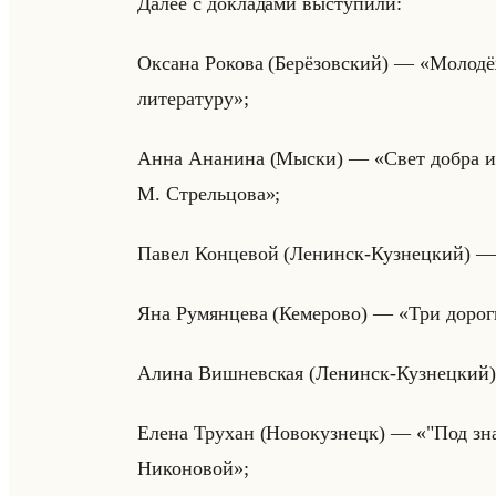
Далее с до­кла­да­ми вы­сту­пи­ли:
Ок­са­на Ро­ко­ва (Бе­рё­зов­ский) — «Мо
литературу»;
Анна Ана­ни­на (Мыски) — «Свет добра из-
М. Стрельцо­ва»;
Павел Кон­це­вой (Ле­нинск-Куз­нец­кий)
Яна Ру­мян­це­ва (Ке­ме­ро­во) — «Три дор
Алина Виш­нев­ская (Ле­нинск-Куз­нец­ки
Елена Тру­хан (Но­во­куз­нецк) — «"Под з
Никоновой»;