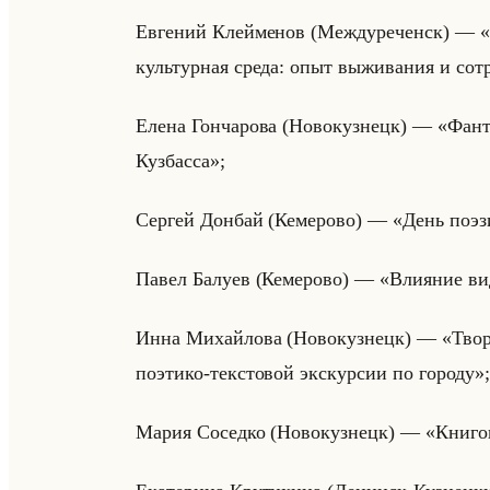
Ев­ге­ний Клейме­нов (Меж­ду­ре­ченск) —
культурная среда: опыт выживания и сот
Елена Гон­ча­ро­ва (Но­во­куз­нецк) — «Ф
Кузбасса»;
Сер­гей Дон­бай (Ке­ме­ро­во) — «День поэз
Павел Ба­лу­ев (Ке­ме­ро­во) — «Влияние 
Инна Ми­хайло­ва (Но­во­куз­нецк) — «Тв
поэтико-текстовой экскурсии по городу»;
Мария Со­сед­ко (Но­во­куз­нецк) — «Кни