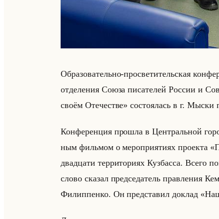
Об­ра­зо­ва­тельно-про­све­ти­тельская кон­фе­р
от­де­ле­ния Союза пи­са­те­лей Рос­сии и Со­в
своём Отечестве» со­сто­ялась в г. Мыски п
Кон­фе­рен­ция про­шла в Цен­тральной го­род
ным фильмом о ме­ро­при­яти­ях про­ек­та 
два­дца­ти тер­ри­то­ри­ях Куз­бас­са. Всего по
слово ска­зал пред­се­да­тель прав­ле­ния Ке­м
Фи­лип­пен­ко. Он пред­ста­вил до­клад «