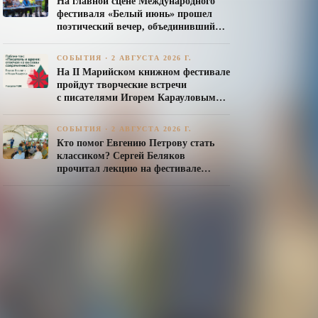
На главной сцене Международного
фестиваля «Белый июнь» прошел
поэтический вечер, объединивший
авторов Союза писателей России
СОБЫТИЯ
·
2 АВГУСТА 2026 Г.
На II Марийском книжном фестивале
пройдут творческие встречи
с писателями Игорем Карауловым
и Платоном Бесединым
СОБЫТИЯ
·
2 АВГУСТА 2026 Г.
Кто помог Евгению Петрову стать
классиком? Сергей Беляков
прочитал лекцию на фестивале
«Белый июнь»