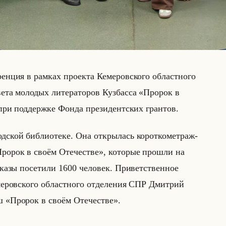
ен­ция в рам­ках про­ек­та Ке­ме­ров­ско­го об­ласт­но­го
е­та мо­ло­дых ли­те­ра­то­ров Куз­бас­са «Пророк в
ри под­держ­ке Фонда пре­зи­дент­ских гран­тов.
­ской биб­лио­те­ке. Она от­кры­лась ко­рот­ко­мет­раж­
«Пророк в своём Отечестве», ко­то­рые про­шли на
­ка­зы по­се­ти­ли 1600 че­ло­век. При­вет­ствен­ное
е­ров­ско­го об­ласт­но­го от­де­ле­ния СПР Дмит­рий
Наш «Пророк в своём Отечестве».