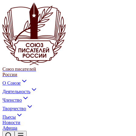
Союз писателей
России
О Союзе
Деятельность
Членство
Творчество
Пьесы
Новости
Афиша