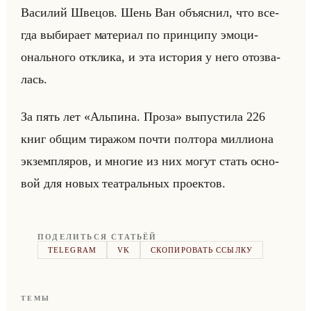
Ва­си­лий Шве­цов. Шень Ван объяс­нил, что все­
гда вы­би­ра­ет ма­те­ри­ал по прин­ци­пу эмо­ци­
онально­го от­кли­ка, и эта ис­то­рия у него ото­зва­
лась.
За пять лет «Альпина. Проза» вы­пу­сти­ла 226
книг общим ти­ра­жом почти пол­то­ра мил­ли­она
эк­зем­пля­ров, и мно­гие из них могут стать ос­но­
вой для новых те­ат­ральных про­ек­тов.
ПОДЕЛИТЬСЯ СТАТЬЁЙ
TELEGRAM
VK
СКОПИРОВАТЬ ССЫЛКУ
ТЕМЫ