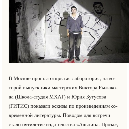
В Москве про­шла от­кры­тая ла­бо­ра­то­рия, на ко­
то­рой вы­пуск­ни­ки ма­стер­ских Вик­то­ра Ры­жа­ко­
ва (Школа-сту­дия МХАТ) и Юрия Бу­ту­со­ва
(ГИТИС) по­ка­за­ли эс­ки­зы по про­из­ве­де­ни­ям со­
вре­мен­ной ли­те­ра­ту­ры. По­во­дом для встре­чи
стало пя­ти­ле­тие из­да­тельства «Альпина. Проза»,