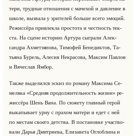
те­ри, труд­ные от­но­ше­ния с ма­че­хой и дав­ле­ние в
школе, вы­зва­ла у зри­те­лей больше всего эмо­ций.
Ре­жис­сё­ра при­влек­ла про­сто­та и чест­ность тек­
ста. На сцене ис­то­рию Ар­ту­ра сыг­ра­ли Алек­
сандра Ах­мет­зя­но­ва, Ти­мо­фей Бе­не­дик­тов, Та­
тья­на Бу­рель, Але­сия Некра­со­ва, Мак­сим Пав­лов
и Вя­че­слав Ямбор.
Также вы­де­лил­ся эскиз по ро­ма­ну Мак­си­ма Се­
ме­ля­ка «Средняя продолжительность жизни» ре­
жис­сё­ра Шень Вана. По сю­же­ту глав­ный герой
вы­ка­пы­ва­ет урну с пра­хом ма­те­ри и едет с ней
по ме­стам сво­его дет­ства. В по­ста­нов­ке участ­во­
ва­ли Дарья Дмит­ри­ева, Ели­за­ве­та Ог­лоб­ли­на и