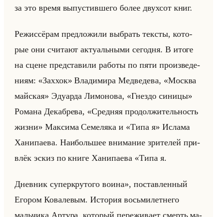
за это время вы­пу­стив­ше­го более двух­сот книг.
Ре­жис­сё­рам пред­ло­жи­ли вы­брать тек­сты, ко­то­
рые они счи­та­ют ак­ту­альны­ми се­год­ня. В итоге
на сцене пред­ста­ви­ли ра­бо­ты по пяти про­из­ве­де­
ни­ям: «Заххок» Вла­ди­ми­ра Мед­ве­де­ва, «Москва
майская» Эду­ар­да Ли­мо­но­ва, «Гнездо синицы»
Ро­ма­на Де­кабре­ва, «Средняя продолжительность
жизни» Мак­си­ма Се­ме­ля­ка и «Типа я» Ис­ла­ма
Ха­ни­па­ева. Наи­большее вни­ма­ние зри­те­лей при­
влёк эскиз по книге Ха­ни­па­ева «Типа я.
Дневник суперкрутого воина», по­став­лен­ный
Его­ром Ко­ва­ле­вым. Ис­то­рия восьми­лет­не­го
мальчи­ка Ар­ту­ра, ко­то­рый пе­ре­жи­ва­ет смерть ма­