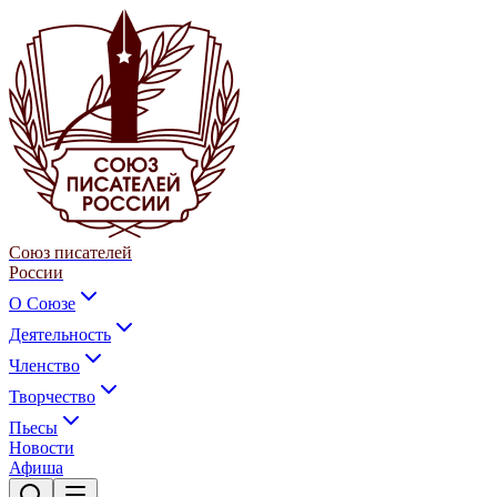
Союз писателей
России
О Союзе
Деятельность
Членство
Творчество
Пьесы
Новости
Афиша