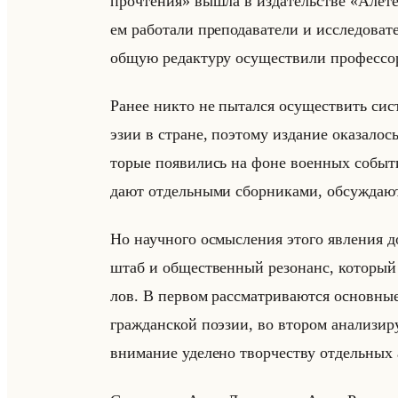
прочтения» вышла в из­да­тельстве «Алетей
ем ра­бо­та­ли пре­по­да­ва­те­ли и ис­сле­до­ва­
общую ре­дак­ту­ру осу­ще­стви­ли про­фес­со
Ранее никто не пы­тал­ся осу­ще­ствить си­ст
эзии в стране, по­это­му из­да­ние ока­за­лось
то­рые по­яви­лись на фоне во­ен­ных со­бы­т
да­ют от­дельны­ми сбор­ни­ка­ми, об­суж­да­
Но на­уч­но­го осмыс­ле­ния этого яв­ле­ния д
штаб и об­ще­ствен­ный ре­зо­нанс, ко­то­рый 
лов. В пер­вом рас­смат­ри­ва­ют­ся ос­нов­ны
граж­дан­ской по­эзии, во вто­ром ана­ли­зи­р
вни­ма­ние уде­ле­но твор­че­ству от­дельных 