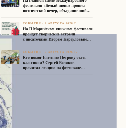
На главной сцене Международного
фестиваля «Белый июнь» прошел
поэтический вечер, объединивший
авторов Союза писателей России
СОБЫТИЯ
·
2 АВГУСТА 2026 Г.
На II Марийском книжном фестивале
пройдут творческие встречи
с писателями Игорем Карауловым
и Платоном Бесединым
СОБЫТИЯ
·
2 АВГУСТА 2026 Г.
Кто помог Евгению Петрову стать
классиком? Сергей Беляков
прочитал лекцию на фестивале
«Белый июнь»