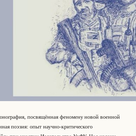
мо­но­гра­фия, по­свя­щён­ная фе­но­ме­ну новой во­ен­ной
оенная поэзия: опыт научно-критического