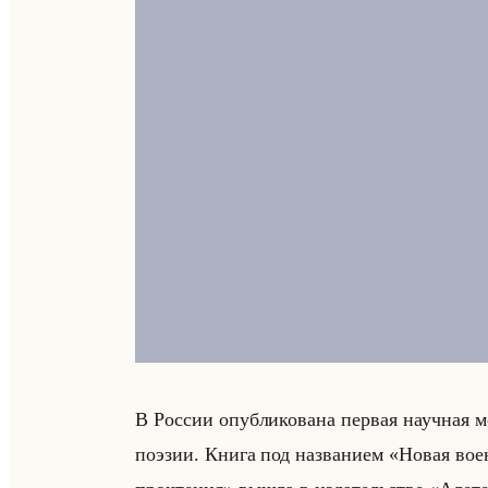
В Рос­сии опуб­ли­ко­ва­на пер­вая на­уч­ная 
по­эзии. Книга под на­зва­ни­ем «Новая в