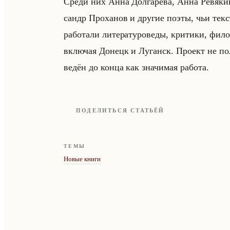
Среди них Анна Дол­га­ре­ва, Анна Ре­вя­ки­
сандр Про­ха­нов и дру­гие поэты, чьи тек­
ра­бо­та­ли ли­те­ра­ту­ро­ве­ды, кри­ти­ки, фи
вклю­чая До­нецк и Лу­ганск. Про­ект не по­
ве­дён до конца как зна­чи­мая ра­бо­та.
ПОДЕЛИТЬСЯ СТАТЬЁЙ
ТЕМЫ
Новые книги