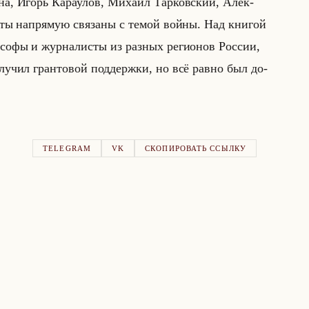
на, Игорь Ка­ра­улов, Ми­ха­ил Тар­ков­ский, Алек­
сты на­пря­мую свя­за­ны с темой войны. Над кни­гой
­ло­со­фы и жур­на­ли­сты из раз­ных ре­ги­онов Рос­сии,
лу­чил гран­то­вой под­держ­ки, но всё равно был до­
TELEGRAM
VK
СКОПИРОВАТЬ ССЫЛКУ