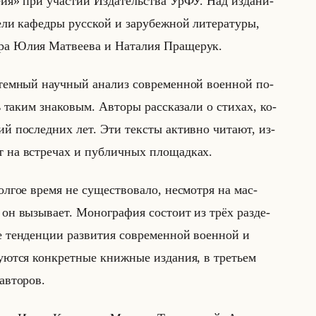
я» при уча­стии Из­да­тельства УрФУ. Над из­да­ни­
те­ли ка­фед­ры рус­ской и за­ру­беж­ной ли­те­ра­ту­ры,
­ра Юлия Мат­ве­ева и На­та­лия Пра­ще­рук.
ем­ный на­уч­ный ана­лиз со­вре­мен­ной во­ен­ной по­
 таким зна­ко­вым. Ав­то­ры рас­ска­за­ли о сти­хах, ко­
ий по­след­них лет. Эти тек­сты ак­тив­но чи­та­ют, из­
ют на встре­чах и пуб­лич­ных пло­щад­ках.
ол­гое время не су­ще­ство­ва­ло, несмот­ря на мас­
он вы­зы­ва­ет. Мо­но­гра­фия со­сто­ит из трёх раз­де­
е тен­ден­ции раз­ви­тия со­вре­мен­ной во­ен­ной и
у­ют­ся кон­крет­ные книж­ные из­да­ния, в тре­тьем
ав­то­ров.