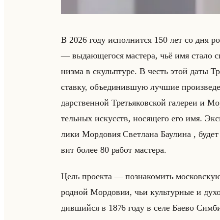
В 2026 году ис­пол­нит­ся 150 лет со дня ро
— вы­да­юще­го­ся ма­сте­ра, чьё имя стало с
низ­ма в скульп­ту­ре. В честь этой даты Тре­
став­ку, объеди­нив­шую луч­шие про­из­ве­де­
дар­ствен­ной Тре­тья­ков­ской га­ле­реи и Мор
тельных ис­кусств, но­ся­ще­го его имя. Экс­
ли­ки Мор­до­вия Свет­ла­на Ба­ули­на , буде
вит более 80 работ ма­сте­ра.
Цель про­ек­та — по­зна­ко­мить мос­ков­скую
род­ной Мор­до­вии, чьи культур­ные и ду­хов
див­шийся в 1876 году в селе Баево Сим­бир