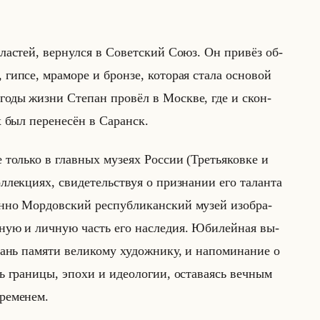
ла­стей, вер­нул­ся в Со­вет­ский Союз. Он при­вёз об­
гипсе, мра­мо­ре и брон­зе, ко­то­рая стала ос­но­вой
е годы жизни Сте­пан про­вёл в Москве, где и скон­
 был пе­ре­не­сён в Са­ранск.
не только в глав­ных му­зе­ях Рос­сии (Тре­тья­ков­ке и
­лек­ци­ях, сви­де­тельствуя о при­зна­нии его та­лан­та
мен­но Мор­дов­ский рес­пуб­ли­кан­ский музей изоб­ра­
л­ную и лич­ную часть его на­сле­дия. Юби­лейная вы­
нь па­мя­ти ве­ли­ко­му ху­дож­ни­ку, и на­по­ми­на­ние о
ть гра­ни­цы, эпохи и идео­ло­гии, оста­ва­ясь веч­ным
ре­ме­нем.