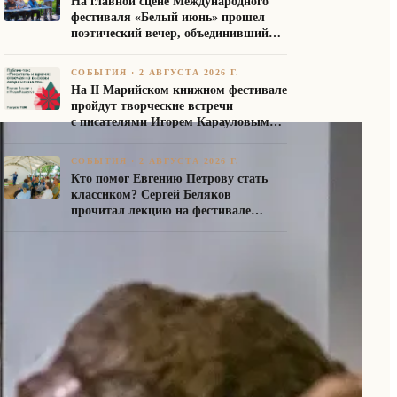
На главной сцене Международного
фестиваля «Белый июнь» прошел
поэтический вечер, объединивший
авторов Союза писателей России
СОБЫТИЯ
·
2 АВГУСТА 2026 Г.
На II Марийском книжном фестивале
пройдут творческие встречи
с писателями Игорем Карауловым
и Платоном Бесединым
СОБЫТИЯ
·
2 АВГУСТА 2026 Г.
Кто помог Евгению Петрову стать
классиком? Сергей Беляков
прочитал лекцию на фестивале
«Белый июнь»