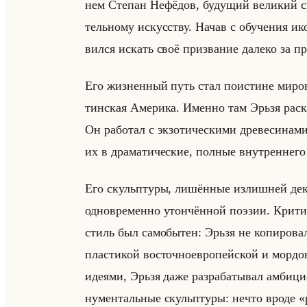
нем Сте­пан Нефё­дов, бу­ду­щий ве­ли­кий с
тельно­му ис­кус­ству. Начав с обу­че­ния ико
вил­ся ис­кать своё при­зва­ние да­ле­ко за п
Его жиз­нен­ный путь стал по­ист­ине ми­ро
тин­ская Аме­ри­ка. Имен­но там Эрьзя рас­к
Он ра­бо­тал с эк­зо­ти­че­ски­ми дре­ве­си­на­
их в дра­ма­ти­че­ские, пол­ные внут­рен­не­го
Его скульп­ту­ры, ли­шён­ные из­лиш­ней де­ко
од­но­вре­мен­но утон­чён­ной по­эзии. Кри­
стиль был са­мо­бы­тен: Эрьзя не ко­пи­ро­вал 
пла­сти­кой во­сточ­но­ев­ро­пейской и мор­до
иде­ями, Эрьзя даже раз­ра­ба­ты­вал ам­би­ц
ну­мен­тальные скульп­ту­ры: нечто вроде «