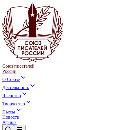
Союз писателей
России
О Союзе
Деятельность
Членство
Творчество
Пьесы
Новости
Афиша