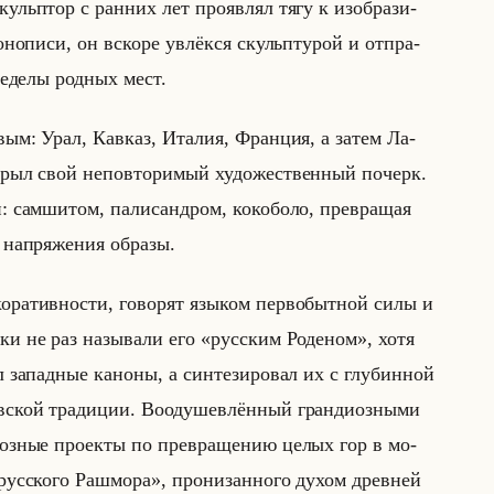
кульптор с ран­них лет про­яв­лял тягу к изоб­ра­зи­
­но­пи­си, он вско­ре увлёк­ся скульп­ту­рой и от­пра­
ре­де­лы род­ных мест.
­вым: Урал, Кав­каз, Ита­лия, Фран­ция, а затем Ла­
рыл свой непо­вто­ри­мый ху­до­же­ствен­ный по­черк.
ми: сам­ши­том, па­ли­санд­ром, ко­ко­бо­ло, пре­вра­щая
 на­пря­же­ния об­ра­зы.
­ра­тив­но­сти, го­во­рят язы­ком пер­во­быт­ной силы и
ти­ки не раз на­зы­ва­ли его «русским Роденом», хотя
за­пад­ные ка­но­ны, а син­те­зи­ро­вал их с глу­бин­ной
в­ской тра­ди­ции. Во­оду­шев­лён­ный гран­ди­оз­ны­ми
и­оз­ные про­ек­ты по пре­вра­ще­нию целых гор в мо­
русского Рашмора», про­ни­зан­но­го духом древ­ней