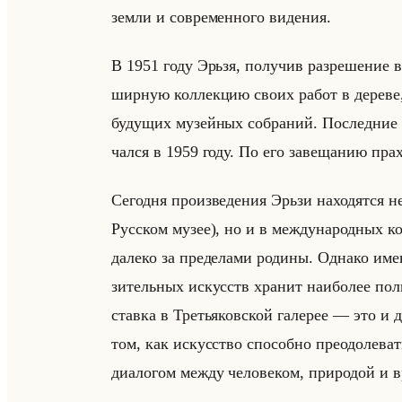
земли и со­вре­мен­но­го ви­де­ния.
В 1951 году Эрьзя, по­лу­чив раз­ре­ше­ние в
шир­ную кол­лек­цию своих работ в де­ре­ве, 
бу­ду­щих му­зейных со­бра­ний. По­след­ни
чал­ся в 1959 году. По его за­ве­ща­нию прах
Се­год­ня про­из­ве­де­ния Эрьзи на­хо­дят­ся 
Рус­ском музее), но и в меж­ду­на­род­ных кол
да­ле­ко за пре­де­ла­ми ро­ди­ны. Од­на­ко и
зи­тельных ис­кусств хра­нит наи­бо­лее по
став­ка в Тре­тья­ков­ской га­ле­рее — это и да
том, как ис­кус­ство спо­соб­но пре­одо­ле­ва
диа­ло­гом между че­ло­ве­ком, при­ро­дой и в