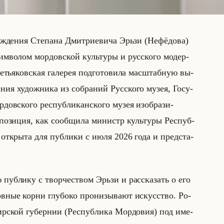
ж­де­ния Сте­па­на Дмит­ри­еви­ча Эрьзи (Нефё­до­ва)
им­во­лом мор­дов­ской культу­ры и рус­ско­го мо­дер­
тья­ков­ская га­ле­рея под­го­то­ви­ла мас­штаб­ную вы­
ния ху­дож­ни­ка из со­бра­ний Рус­ско­го музея, Го­су­
­дов­ско­го рес­пуб­ли­кан­ско­го музея изоб­ра­зи­
по­зи­ция, как со­об­щи­ла ми­нистр культу­ры Рес­пуб­
т от­кры­та для пуб­ли­ки с июля 2026 года и пред­ста­
 пуб­ли­ку с твор­че­ством Эрьзи и рас­ска­зать о его
­ные корни глу­бо­ко про­ни­зы­ва­ют ис­кус­ство. Ро­
­ской гу­бер­нии (Рес­пуб­ли­ка Мор­до­вия) под име­