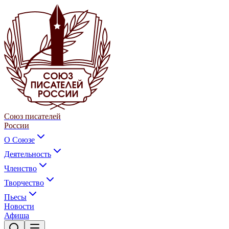
Союз писателей
России
О Союзе
Деятельность
Членство
Творчество
Пьесы
Новости
Афиша