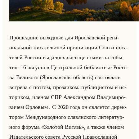
Про­шед­шие вы­ход­ные для Яро­слав­ской ре­ги­
ональной пи­са­тельской ор­га­ни­за­ции Союза пи­са­
те­лей Рос­сии вы­да­лись на­сы­щен­ны­ми на со­бы­
тия. 16 ав­гу­ста в Цен­тральной биб­лио­те­ке Ро­сто­
ва Ве­ли­ко­го (Яро­слав­ская об­ласть) со­сто­ялась
встре­ча с по­этом, про­за­иком, пуб­ли­ци­стом и ис­
то­ри­ком, чле­ном СПР Алек­сан­дром Вла­ди­ми­ро­
ви­чем Ор­ло­вым . С 2020 года он яв­ля­ет­ся ди­рек­
то­ром Меж­ду­на­род­но­го сла­вян­ско­го ли­те­ра­тур­
но­го фо­ру­ма «Золотой Витязь», а также чле­ном
Из­да­тельско­го со­ве­та Рус­ской Пра­во­слав­ной