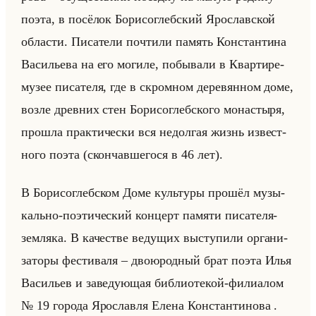
поэта, в по­сё­лок Бо­ри­со­глеб­ский Яро­слав­ской
об­ла­сти. Пи­са­те­ли по­чти­ли па­мять Кон­стан­ти­на
Ва­си­лье­ва на его мо­ги­ле, по­бы­ва­ли в Квар­ти­ре-
музее пи­са­те­ля, где в скром­ном де­ре­вян­ном доме,
возле древ­них стен Бо­ри­со­глеб­ско­го мо­на­сты­ря,
про­шла прак­ти­че­ски вся недол­гая жизнь из­вест­
но­го поэта (скон­чав­ше­го­ся в 46 лет).
В Бо­ри­со­глеб­ском Доме культу­ры про­шёл му­зы­
кально-по­эти­че­ский кон­церт па­мя­ти пи­са­те­ля-
зем­ля­ка. В ка­че­стве ве­ду­щих вы­сту­пи­ли ор­га­ни­
за­то­ры фе­сти­ва­ля – дво­юрод­ный брат поэта Илья
Ва­си­льев и за­ве­ду­ющая биб­лио­те­кой-фи­ли­алом
№ 19 го­ро­да Яро­слав­ля Елена Кон­стан­ти­но­ва .