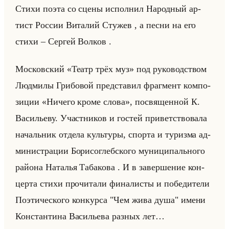
Стихи поэта со сцены ис­пол­нил На­род­ный ар­
тист Рос­сии Ви­та­лий Сту­жев , а песни на его
стихи – Сер­гей Вол­ков .
Мос­ков­ский «Театр трёх муз» под ру­ко­вод­ством
Люд­ми­лы Гри­бо­вой пред­ста­вил фраг­мент ком­по­
зи­ции «Ничего кроме слова», по­свя­щен­ной К.
Ва­си­лье­ву. Участ­ни­ков и го­стей при­вет­ство­ва­ла
на­чальник от­де­ла культу­ры, спор­та и ту­риз­ма ад­
ми­ни­стра­ции Бо­ри­со­глеб­ско­го му­ни­ци­пально­го
райо­на На­та­лья Та­ба­ко­ва . И в за­вер­ше­ние кон­
цер­та стихи про­чи­та­ли фи­на­ли­сты и по­бе­ди­те­ли
По­эти­че­ско­го кон­кур­са "Чем жива душа" имени
Кон­стан­ти­на Ва­си­лье­ва раз­ных лет…