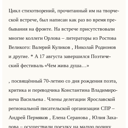
Цикл сти­хо­тво­ре­ний, про­чи­тан­ный им на твор­че­
ской встре­че, был на­пи­сан как раз во время пре­
бы­ва­ния на фрон­те. На встре­че при­сут­ство­ва­ли
мно­гие кол­ле­ги Ор­ло­ва – ли­те­ра­то­ры из Ро­сто­ва
Ве­ли­ко­го: Ва­ле­рий Ку­ли­ков , Ни­ко­лай Ро­ди­онов
и дру­гие. * А 17 ав­гу­ста за­вер­шил­ся По­эти­че­
ский фе­сти­валь «Чем жива душа…»
, по­свя­щён­ный 70-летию со дня рож­де­ния поэта,
кри­ти­ка и пе­ре­вод­чи­ка Кон­стан­ти­на Вла­ди­ми­ро­
ви­ча Ва­си­лье­ва . Члены де­ле­га­ции Яро­слав­ской
ре­ги­ональной пи­са­тельской ор­га­ни­за­ции СПР –
Ан­дрей Пер­мя­ков , Елена Се­ра­но­ва , Юлия За­ха­
ро­ва – осу­ще­стви­ли по­езд­ку на малую ро­ди­ну