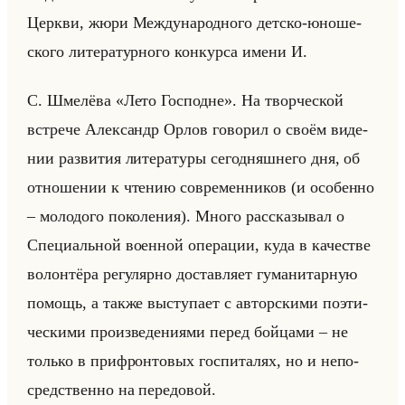
Церк­ви, жюри Меж­ду­на­род­но­го дет­ско-юно­ше­
ско­го ли­те­ра­тур­но­го кон­кур­са имени И.
С. Шме­лё­ва «Лето Господне». На твор­че­ской
встре­че Алек­сандр Орлов го­во­рил о своём ви­де­
нии раз­ви­тия ли­те­ра­ту­ры се­го­дняш­не­го дня, об
от­но­ше­нии к чте­нию со­вре­мен­ни­ков (и осо­бен­но
– мо­ло­до­го по­ко­ле­ния). Много рас­ска­зы­вал о
Спе­ци­альной во­ен­ной опе­ра­ции, куда в ка­че­стве
во­лон­тё­ра ре­гу­ляр­но до­став­ля­ет гу­ма­ни­тар­ную
по­мощь, а также вы­сту­па­ет с ав­тор­ски­ми по­эти­
че­ски­ми про­из­ве­де­ни­ями перед бойца­ми – не
только в при­фрон­то­вых гос­пи­та­лях, но и непо­
сред­ствен­но на пе­ре­до­вой.