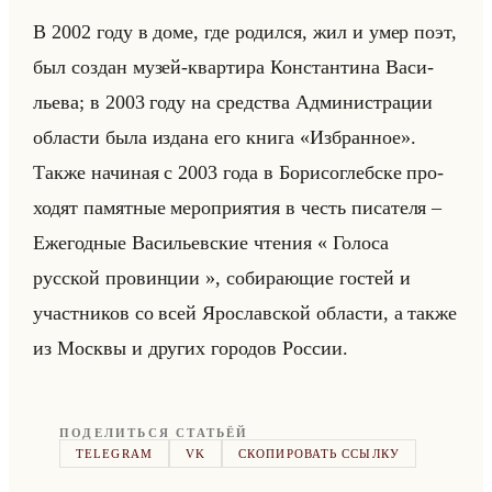
В 2002 году в доме, где ро­дил­ся, жил и умер поэт,
был со­здан музей-квар­ти­ра Кон­стан­ти­на Ва­си­
лье­ва; в 2003 году на сред­ства Ад­ми­ни­стра­ции
об­ла­сти была из­да­на его книга «Избранное».
Также на­чи­ная с 2003 года в Бо­ри­со­глеб­ске про­
хо­дят па­мят­ные ме­ро­при­ятия в честь пи­са­те­ля –
Еже­год­ные Ва­си­льев­ские чте­ния « Голоса
русской провинции », со­би­ра­ющие го­стей и
участ­ни­ков со всей Яро­слав­ской об­ла­сти, а также
из Моск­вы и дру­гих го­ро­дов Рос­сии.
ПОДЕЛИТЬСЯ СТАТЬЁЙ
TELEGRAM
VK
СКОПИРОВАТЬ ССЫЛКУ