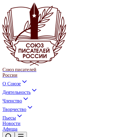
Союз писателей
России
О Союзе
Деятельность
Членство
Творчество
Пьесы
Новости
Афиша