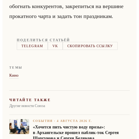
обо­гнать кон­ку­рен­тов, за­кре­питься на вер­шине
про­кат­но­го чарта и за­дать тон празд­ни­кам.
ПОДЕЛИТЬСЯ СТАТЬЁЙ
TELEGRAM
VK
СКОПИРОВАТЬ ССЫЛКУ
ТЕМЫ
Кино
ЧИТАЙТЕ ТАКЖЕ
Другие новости Союза
СОБЫТИЯ
·
4 АВГУСТА 2026 Г.
«Хочется пить чистую воду прозы»:
в Архангельске прошел паблик-ток Сергея
Шаргунова и Сергея Белякова