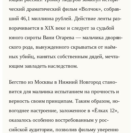
че­ский дра­ма­ти­че­ский фильм «Волчок», со­брав­
ший 46,1 мил­ли­она руб­лей. Действие ленты раз­
во­ра­чи­ва­ет­ся в XIX веке и сле­ду­ет за судьбой
юного си­ро­ты Вани Ога­ре­ва — мальчи­ка дво­рян­
ско­го рода, вы­нуж­ден­но­го скры­ваться от на­ём­
ных убийц, на­ня­тых соб­ствен­ным дядей, меч­та­
ющим за­вла­деть на­след­ством.
Бег­ство из Моск­вы в Ниж­ний Нов­го­род ста­но­
вит­ся для мальчи­ка ис­пы­та­ни­ем на проч­ность и
вер­ность своим прин­ци­пам. Таким об­ра­зом, но­
во­год­нее на­стро­ение, за­ло­жен­ное в «Ёлках 12»,
ока­за­лось осо­бен­но вос­тре­бо­ван­ным у рос­
сийской ауди­то­рии, поз­во­лив фильму уве­рен­но