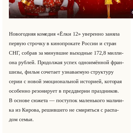
Но­во­год­няя ко­ме­дия «Ёлки 12» уве­рен­но за­ня­ла
первую строч­ку в ки­но­про­ка­те Рос­сии и стран
СНГ, со­брав за ми­нув­шие вы­ход­ные 172,8 мил­ли­
она руб­лей. Про­дол­жая успех од­но­имён­ной фран­
ши­зы, фильм со­че­та­ет узна­ва­емую струк­ту­ру
серии с новой эмо­ци­ональной ис­то­ри­ей, ко­то­рая
осо­бен­но ре­зо­ни­ру­ет в пред­две­рии празд­ни­ков.
В ос­но­ве сю­же­та — по­сту­пок ма­ленько­го мальчи­
ка из Ки­ро­ва, ре­шив­ше­го не сми­ряться с рас­па­
дом семьи.