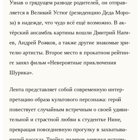
Узнав о гря­ду­щем раз­во­де ро­ди­те­лей, он от­прав­
ля­ет­ся в Ве­ли­кий Устюг (ре­зи­ден­цию Деда Мо­ро­
за) в на­деж­де, что чудо всё ещё воз­мож­но. В ак­
тёр­ский ан­самбль кар­ти­ны вошли Дмит­рий На­ги­
ев, Ан­дрей Рож­ков, а также дру­гие зна­ко­мые зри­
те­лю ар­ти­сты. Вто­рое место в про­кат­ном рейтин­
ге занял фильм «Невероятные приключения
Шурика».
Лента пред­став­ля­ет собой со­вре­мен­ную ин­тер­
пре­та­цию об­ра­за культо­во­го пер­со­на­жа: герой
по­вест­ву­ет слу­чайным встреч­ным о своей уди­ви­
тельной и страст­ной любви к сту­дент­ке Нине,
пре­вра­щая по­все­днев­ную про­гул­ку в за­хва­ты­ва­
ющий рас­сказ. Тройку ли­де­ров за­мкнул ис­то­ри­