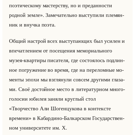
поэтическому мастерству, но и преданности
родной земле». За­ме­ча­тельно вы­сту­пи­ли пле­мян­
ник и внуч­ка поэта.
Общий на­строй всех вы­сту­па­ющих был уси­лен и
впе­чат­ле­ни­ем от по­се­ще­ния ме­мо­ри­ально­го
музея-квар­ти­ры пи­са­те­ля, где со­сто­ялось под­лин­
ное по­гру­же­ние во время, где на пе­ре­лом­ные мо­
мен­ты эпохи мы взгля­ну­ли со­всем дру­ги­ми гла­за­
ми. Своё до­стойное место в ли­те­ра­тур­ном мно­го­
го­ло­сии юби­лея за­ня­ли круг­лый стол
«Творчество Али Шогенцукова в контексте
времени» в Ка­бар­ди­но-Бал­кар­ском Го­су­дар­ствен­
ном уни­вер­си­те­те им. Х.