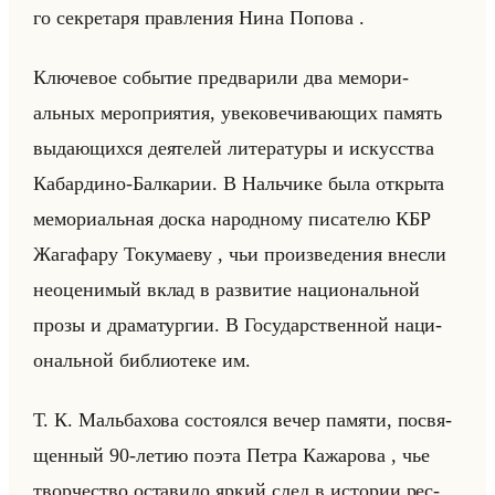
го сек­ре­та­ря прав­ле­ния Нина По­по­ва .
Клю­че­вое со­бы­тие пред­ва­ри­ли два ме­мо­ри­
альных ме­ро­при­ятия, уве­ко­ве­чи­ва­ющих па­мять
вы­да­ющих­ся де­яте­лей ли­те­ра­ту­ры и ис­кус­ства
Ка­бар­ди­но-Бал­ка­рии. В Нальчи­ке была от­кры­та
ме­мо­ри­альная доска на­род­но­му пи­са­те­лю КБР
Жа­га­фа­ру То­ку­ма­еву , чьи про­из­ве­де­ния внес­ли
неоце­ни­мый вклад в раз­ви­тие на­ци­ональной
прозы и дра­ма­тур­гии. В Го­су­дар­ствен­ной на­ци­
ональной биб­лио­те­ке им.
Т. К. Мальба­хо­ва со­сто­ял­ся вечер па­мя­ти, по­свя­
щен­ный 90-летию поэта Петра Ка­жа­ро­ва , чье
твор­че­ство оста­ви­ло яркий след в ис­то­рии рес­