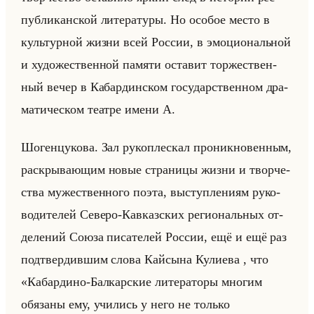
пуб­ли­кан­ской ли­те­ра­ту­ры. Но осо­бое место в
культур­ной жизни всей Рос­сии, в эмо­ци­ональной
и ху­до­же­ствен­ной па­мя­ти оста­вит тор­же­ствен­
ный вечер в Ка­бар­дин­ском го­су­дар­ствен­ном дра­
ма­ти­че­ском те­ат­ре имени А.
Шо­ген­цу­ко­ва. Зал ру­ко­плес­кал про­ник­но­вен­ным,
рас­кры­ва­ющим новые стра­ни­цы жизни и твор­че­
ства му­же­ствен­но­го поэта, вы­ступ­ле­ни­ям ру­ко­
во­ди­те­лей Се­ве­ро-Кав­каз­ских ре­ги­ональных от­
де­ле­ний Союза пи­са­те­лей Рос­сии, ещё и ещё раз
под­твер­див­шим слова Кайсы­на Ку­ли­ева , что
«Кабардино-Балкарские литераторы многим
обязаны ему, учились у него не только