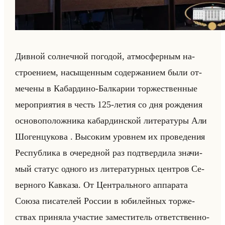
Див­ной сол­неч­ной по­го­дой, ат­мо­сфер­ным на­
стро­ени­ем, на­сы­щен­ным со­дер­жа­ни­ем были от­
ме­че­ны в Ка­бар­ди­но-Бал­ка­рии тор­же­ствен­ные
ме­ро­при­ятия в честь 125-летия со дня рож­де­ния
ос­но­во­по­лож­ни­ка ка­бар­дин­ской ли­те­ра­ту­ры Али
Шо­ген­цу­ко­ва . Вы­со­ким уров­нем их про­ве­де­ния
Рес­пуб­ли­ка в оче­ред­ной раз под­твер­ди­ла зна­чи­
мый ста­тус од­но­го из ли­те­ра­тур­ных цен­тров Се­
вер­но­го Кав­ка­за. От Цен­трально­го ап­па­ра­та
Союза пи­са­те­лей Рос­сии в юби­лейных тор­же­
ствах при­ня­ла уча­стие за­ме­сти­тель от­вет­ствен­но­