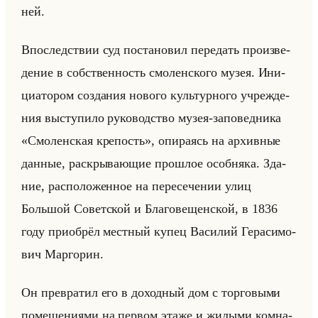
ней.
Впо­след­ствии суд по­ста­но­вил пе­ре­дать про­из­ве­
де­ние в соб­ствен­ность смо­лен­ско­го музея. Ини­
ци­ато­ром со­зда­ния но­во­го культур­но­го учре­жде­
ния вы­сту­пи­ло ру­ко­вод­ство музея-за­по­вед­ни­ка
«Смоленская крепость», опи­ра­ясь на ар­хив­ные
дан­ные, рас­кры­ва­ющие про­шлое особ­ня­ка. Зда­
ние, рас­по­ло­жен­ное на пе­ре­се­че­нии улиц
Большой Со­вет­ской и Бла­го­ве­щен­ской, в 1836
году при­об­рёл мест­ный купец Ва­си­лий Ге­ра­си­мо­
вич Мар­го­рин.
Он пре­вра­тил его в до­ход­ный дом с тор­го­вы­ми
по­ме­ще­ни­ями на пер­вом этаже и жи­лы­ми ком­на­