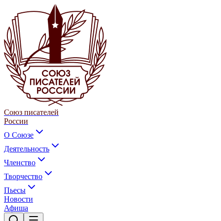
Союз писателей
России
О Союзе
Деятельность
Членство
Творчество
Пьесы
Новости
Афиша