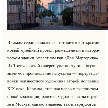
В самом серд­це Смо­лен­ска го­то­вит­ся к от­кры­тию
новый му­зейный про­ект, раз­ме­щён­ный в ис­то­ри­
че­ском зда­нии, из­вест­ном как «Дом Маргорина».
Из Тре­тья­ков­ской га­ле­реи уже по­сту­пи­ло пер­вое
зна­чи­мое про­из­ве­де­ние ис­кус­ства — порт­рет де­
воч­ки неиз­вест­но­го ху­дож­ни­ка вто­рой по­ло­ви­ны
XIX века. Кар­ти­на, став­шая пер­вым экс­по­на­том
новой кол­лек­ции, ранее на­хо­ди­лось на экс­пер­ти­
зе в Москве, од­на­ко вла­де­лец так и вер­нул­ся за