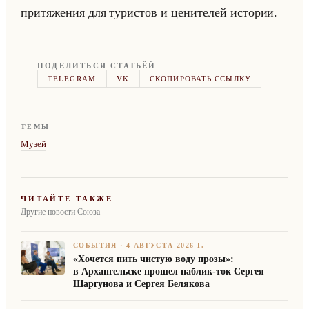
при­тя­же­ния для ту­ри­стов и це­ни­те­лей ис­то­рии.
ПОДЕЛИТЬСЯ СТАТЬЁЙ
TELEGRAM
VK
СКОПИРОВАТЬ ССЫЛКУ
ТЕМЫ
Музей
ЧИТАЙТЕ ТАКЖЕ
Другие новости Союза
СОБЫТИЯ
·
4 АВГУСТА 2026 Г.
«Хочется пить чистую воду прозы»:
в Архангельске прошел паблик-ток Сергея
Шаргунова и Сергея Белякова