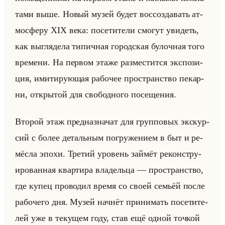
та­ми выше. Новый музей будет вос­со­зда­вать ат­
мо­сфе­ру XIX века: по­се­ти­те­ли смо­гут уви­деть,
как вы­гля­де­ла ти­пич­ная го­род­ская бу­лоч­ная того
вре­ме­ни. На пер­вом этаже раз­ме­стит­ся экс­по­зи­
ция, ими­ти­ру­ющая ра­бо­чее про­стран­ство пе­кар­
ни, от­кры­той для сво­бод­но­го по­се­ще­ния.
Вто­рой этаж пред­на­зна­чат для груп­по­вых экс­кур­
сий с более де­тальным по­гру­же­ни­ем в быт и ре­
мёс­ла эпохи. Тре­тий уро­вень займёт ре­кон­стру­
иро­ван­ная квар­ти­ра вла­дельца — про­стран­ство,
где купец про­во­дил время со своей се­мьёй после
ра­бо­че­го дня. Музей нач­нёт при­ни­мать по­се­ти­те­
лей уже в те­ку­щем году, став ещё одной точ­кой