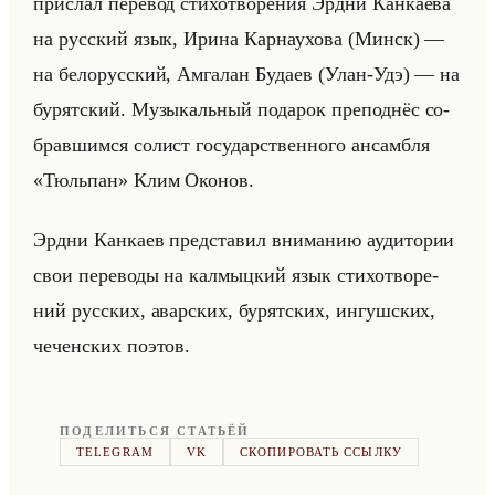
при­слал пе­ре­вод сти­хо­тво­ре­ния Эрдни Кан­ка­ева
на рус­ский язык, Ирина Кар­на­ухо­ва (Минск) —
на бе­ло­рус­ский, Ам­га­лан Бу­да­ев (Улан-Удэ) — на
бу­рят­ский. Му­зы­кальный по­да­рок пре­под­нёс со­
брав­шим­ся со­лист го­су­дар­ствен­но­го ан­сам­бля
«Тюльпан» Клим Око­нов.
Эрдни Кан­ка­ев пред­ста­вил вни­ма­нию ауди­то­рии
свои пе­ре­во­ды на кал­мыц­кий язык сти­хо­тво­ре­
ний рус­ских, авар­ских, бу­рят­ских, ин­гуш­ских,
че­чен­ских по­этов.
ПОДЕЛИТЬСЯ СТАТЬЁЙ
TELEGRAM
VK
СКОПИРОВАТЬ ССЫЛКУ