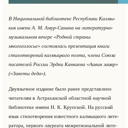
В На­ци­ональной биб­лио­те­ке Рес­пуб­ли­ки Кал­мы­
кия имени А. М. Амур-Са­на­на на ли­те­ра­тур­но-
му­зы­кальном ве­че­ре «Родной страны
многоголосье» со­сто­ялась пре­зен­та­ция книги
сти­хо­тво­ре­ний кал­мыц­ко­го поэта, члена Союза
пи­са­те­лей Рос­сии Эрдни Кан­ка­ева «Аавин заавр»
(«Заветы деда»).
Дву­языч­ное из­да­ние было ранее пред­став­ле­но
чи­та­те­лям в Аст­ра­хан­ской об­ласт­ной на­уч­ной
биб­лио­те­ке имени Н. К. Круп­ской. На рус­ский
язык сти­хо­тво­ре­ния из­вест­но­го кал­мыц­ко­го ли­те­
ра­то­ра, пер­во­го ла­уре­ата меж­ре­ги­ональной ли­те­