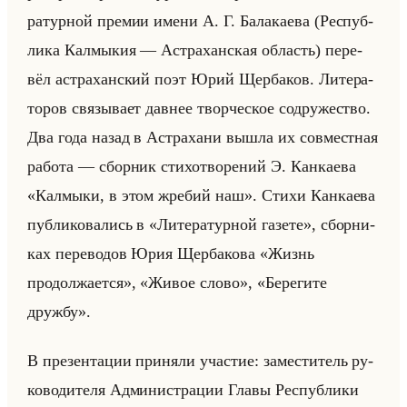
ра­тур­ной пре­мии имени А. Г. Ба­ла­ка­ева (Рес­пуб­
ли­ка Кал­мы­кия — Аст­ра­хан­ская об­ласть) пе­ре­
вёл аст­ра­хан­ский поэт Юрий Щер­ба­ков. Ли­те­ра­
то­ров свя­зы­ва­ет дав­нее твор­че­ское со­дру­же­ство.
Два года назад в Аст­ра­ха­ни вышла их сов­мест­ная
ра­бо­та — сбор­ник сти­хо­тво­ре­ний Э. Кан­ка­ева
«Калмыки, в этом жребий наш». Стихи Кан­ка­ева
пуб­ли­ко­ва­лись в «Литературной газете», сбор­ни­
ках пе­ре­во­дов Юрия Щер­ба­ко­ва «Жизнь
продолжается», «Живое слово», «Берегите
дружбу».
В пре­зен­та­ции при­ня­ли уча­стие: за­ме­сти­тель ру­
ко­во­ди­те­ля Ад­ми­ни­стра­ции Главы Рес­пуб­ли­ки