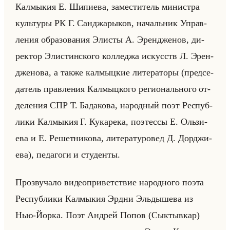
Кал­мы­кия Е. Ши­пи­ева, за­ме­сти­тель ми­ни­стра
культу­ры РК Г. Сан­джа­ры­ков, на­чальник Управ­
ле­ния об­ра­зо­ва­ния Эли­сты А. Эрен­дже­нов, ди­
рек­тор Эли­стин­ско­го кол­ле­джа ис­кусств Л. Эрен­
дже­но­ва, а также кал­мыц­кие ли­те­ра­то­ры (пред­се­
да­тель прав­ле­ния Кал­мыц­ко­го ре­ги­онально­го от­
де­ле­ния СПР Т. Ба­да­ко­ва, на­род­ный поэт Рес­пуб­
ли­ки Кал­мы­кия Г. Ку­ка­ре­ка, по­этес­сы Е. Ользи­
ева и Е. Ре­шет­ни­ко­ва, ли­те­ра­ту­ро­вед Д. Дор­джи­
ева), пе­да­го­ги и сту­ден­ты.
Про­зву­ча­ло ви­део­при­вет­ствие на­род­но­го поэта
Рес­пуб­ли­ки Кал­мы­кия Эрдни Эльды­ше­ва из
Нью-Йорка. Поэт Ан­дрей Попов (Сык­тыв­кар)