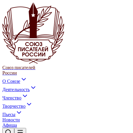
Союз писателей
России
О Союзе
Деятельность
Членство
Творчество
Пьесы
Новости
Афиша