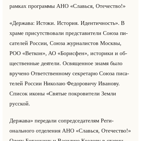
рам­ках про­грам­мы АНО «Славься, Отечество!»
«Держава: Истоки. История. Идентичность». В
храме при­сут­ство­ва­ли пред­ста­ви­те­ли Союза пи­
са­те­лей Рос­сии, Союза жур­на­ли­стов Моск­вы,
РОО «Веткон», АО «Борисфен», ис­то­ри­ки и об­
ще­ствен­ные де­яте­ли. Освя­щен­ное знамя было
вру­че­но От­вет­ствен­но­му сек­ре­та­рю Союза пи­са­
те­лей Рос­сии Ни­ко­лаю Фе­до­ро­ви­чу Ива­но­ву.
Спи­сок иконы «Святые покровители Земли
русской.
Держава» пе­ре­да­ли со­пред­се­да­те­лям Ре­ги­
онально­го от­де­ле­ния АНО «Славься, Отечество!»
Олегу Бо­тан­ки­ну и Ва­си­лию Коз­ло­ву в ста­рин­