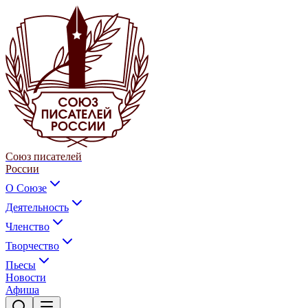
Союз писателей
России
О Союзе
Деятельность
Членство
Творчество
Пьесы
Новости
Афиша