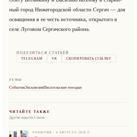
ный город Ни­же­го­род­ской об­ла­сти Сер­гач — для
освя­ще­ния в ее честь ис­точ­ни­ка, от­кры­то­го в
селе Лу­го­вом Сер­гач­ско­го райо­на.
ПОДЕЛИТЬСЯ СТАТЬЁЙ
TELEGRAM
VK
СКОПИРОВАТЬ ССЫЛКУ
ТЕМЫ
События
Эксклюзив
Писательские поездки
ЧИТАЙТЕ ТАКЖЕ
Другие новости Союза
СОБЫТИЯ
·
4 АВГУСТА 2026 Г.