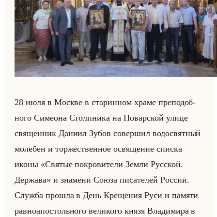
28 июля в Москве в ста­рин­ном храме пре­по­доб­
но­го Си­мео­на Столп­ни­ка на По­вар­ской улице
свя­щен­ник Да­ни­ил Зубов со­вер­шил во­до­свят­ный
мо­ле­бен и тор­же­ствен­ное освя­ще­ние спис­ка
иконы «Святые покровители Земли Русской.
Держава» и зна­ме­ни Союза пи­са­те­лей Рос­сии.
Служ­ба про­шла в День Кре­ще­ния Руси и па­мя­ти
рав­ноап­остольно­го ве­ли­ко­го князя Вла­ди­ми­ра в