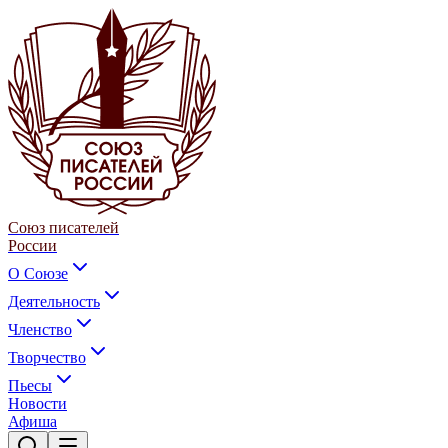
Союз писателей
России
О Союзе
Деятельность
Членство
Творчество
Пьесы
Новости
Афиша