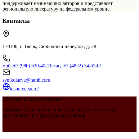
поддерживает начинающих авторов и представляет
региональную литературу на федеральном уровне.
Контакты
170100, г. Тверь, Свободный переулок, д. 28
моб.
+7 (980) 630-40-11
стац.
+7 (4822) 34-55-01
synikolaeva@rambler.ru
tospr.tversu.ru/
Вступить в Союз писателей
Обратитесь в региональное отделение для получения
разъяснений по процедуре вступления
Подробнее