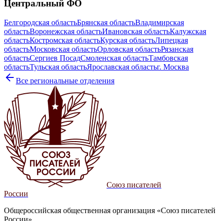
Центральный
ФО
Белгородская область
Брянская область
Владимирская
область
Воронежская область
Ивановская область
Калужская
область
Костромская область
Курская область
Липецкая
область
Московская область
Орловская область
Рязанская
область
Сергиев Посад
Смоленская область
Тамбовская
область
Тульская область
Ярославская область
г. Москва
Все региональные отделения
Союз писателей
России
Общероссийская общественная организация «Союз писателей
России»