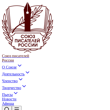
Союз писателей
России
О Союзе
Деятельность
Членство
Творчество
Пьесы
Новости
Афиша