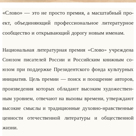
ЕЖЕГОДНАЯ ПРЕМИЯ, УЧРЕЖДЕНА В 2024 Г.
«Слово» — это не про­сто пре­мия, а мас­штаб­ный про­
ект, объеди­ня­ющий про­фес­си­ональное ли­те­ра­тур­ное
со­об­ще­ство и от­кры­ва­ющий до­ро­гу новым име­нам.
На­ци­ональная ли­те­ра­тур­ная пре­мия «Слово» учре­жде­на
Со­юзом пи­са­те­лей Рос­сии и Рос­сийским книж­ным со­
юзом при под­держ­ке Пре­зи­дент­ско­го фонда культур­ных
ини­ци­атив. Цель пре­мии — поиск и по­ощ­ре­ние ав­то­ров,
про­из­ве­де­ния ко­то­рых об­ла­да­ют вы­со­ким ху­до­же­ствен­
ным уров­нем, от­ве­ча­ют на вы­зо­вы вре­ме­ни, утвер­жда­ют
вы­со­кие смыс­лы и тра­ди­ци­он­ные ду­хов­но-нрав­ствен­ные
цен­но­сти оте­че­ствен­ной ли­те­ра­ту­ры и об­ще­ствен­ной
жизни.