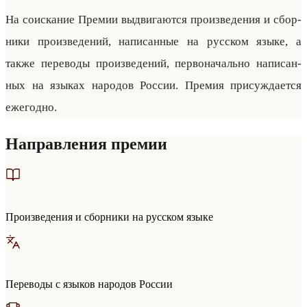
На со­ис­ка­ние Пре­мии вы­дви­га­ют­ся про­из­ве­де­ния и сбор­
ни­ки про­из­ве­де­ний, на­пи­сан­ные на рус­ском языке, а
также пе­ре­во­ды про­из­ве­де­ний, пер­во­на­чально на­пи­сан­
ных на язы­ках на­ро­дов Рос­сии. Пре­мия при­суж­да­ет­ся
еже­год­но.
Направления премии
Произведения и сборники на русском языке
Переводы с языков народов России