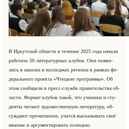
В Ир­кут­ской об­ла­сти в те­че­ние 2025 года на­ча­ли
ра­бо­тать 50 ли­те­ра­тур­ных клу­бов. Они по­яви­
лись в шко­лах и кол­ле­джах ре­ги­она в рам­ках фе­
де­рально­го про­ек­та «Чтецкие программы». Об
этом со­об­щи­ли в пресс-служ­бе пра­ви­тельства об­
ла­сти. Фор­мат клу­бов такой, что уче­ни­ки и сту­
ден­ты чи­та­ют ху­до­же­ствен­ную ли­те­ра­ту­ру, об­
суж­да­ют про­чи­тан­ное, учат­ся вы­ска­зы­вать своё
мне­ние и ар­гу­мен­ти­ро­вать по­зи­цию.