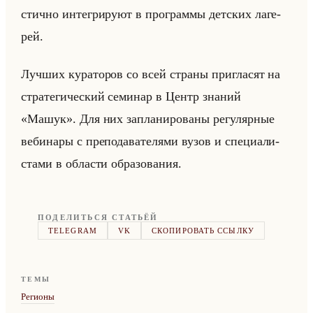
стич­но ин­те­гри­ру­ют в про­грам­мы дет­ских ла­ге­
рей.
Луч­ших ку­ра­то­ров со всей стра­ны при­гла­сят на
стра­те­ги­че­ский се­ми­нар в Центр зна­ний
«Машук». Для них за­пла­ни­ро­ва­ны ре­гу­ляр­ные
ве­би­на­ры с пре­по­да­ва­те­ля­ми вузов и спе­ци­али­
ста­ми в об­ла­сти об­ра­зо­ва­ния.
ПОДЕЛИТЬСЯ СТАТЬЁЙ
TELEGRAM
VK
СКОПИРОВАТЬ ССЫЛКУ
ТЕМЫ
Регионы