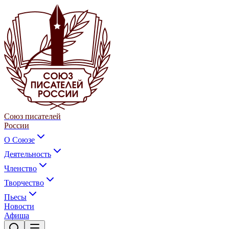
Союз писателей
России
О Союзе
Деятельность
Членство
Творчество
Пьесы
Новости
Афиша