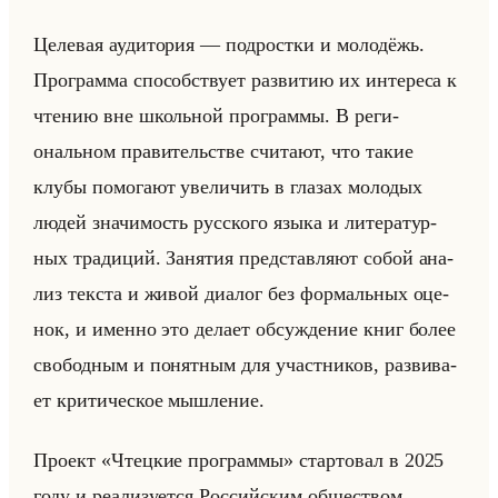
Це­ле­вая ауди­то­рия — под­рост­ки и мо­ло­дёжь.
Про­грам­ма спо­соб­ству­ет раз­ви­тию их ин­те­ре­са к
чте­нию вне школьной про­грам­мы. В ре­ги­
ональном пра­ви­тельстве счи­та­ют, что такие
клубы по­мо­га­ют уве­ли­чить в гла­зах мо­ло­дых
людей зна­чи­мость рус­ско­го языка и ли­те­ра­тур­
ных тра­ди­ций. За­ня­тия пред­став­ля­ют собой ана­
лиз тек­ста и живой диа­лог без фор­мальных оце­
нок, и имен­но это де­ла­ет об­суж­де­ние книг более
сво­бод­ным и по­нят­ным для участ­ни­ков, раз­ви­ва­
ет кри­ти­че­ское мыш­ле­ние.
Про­ект «Чтецкие программы» стар­то­вал в 2025
году и ре­али­зу­ет­ся Рос­сийским об­ще­ством