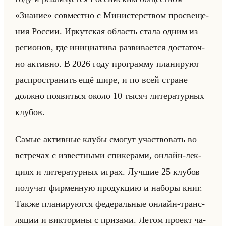
«Знание» сов­мест­но с Ми­ни­стер­ством про­све­ще­
ния Рос­сии. Ир­кут­ская об­ласть стала одним из
ре­ги­онов, где ини­ци­ати­ва раз­ви­ва­ет­ся до­ста­точ­
но ак­тив­но. В 2026 году про­грам­му пла­ни­ру­ют
рас­про­стра­нить ещё шире, и по всей стране
долж­но по­явиться около 10 тысяч ли­те­ра­тур­ных
клу­бов.
Самые ак­тив­ные клубы смо­гут участ­во­вать во
встре­чах с из­вест­ны­ми спи­ке­ра­ми, он­лайн-лек­
ци­ях и ли­те­ра­тур­ных играх. Луч­шие 25 клу­бов
по­лу­чат фир­мен­ную про­дук­цию и на­бо­ры книг.
Также пла­ни­ру­ют­ся фе­де­ральные он­лайн-транс­
ля­ции и вик­то­ри­ны с при­за­ми. Летом про­ект ча­