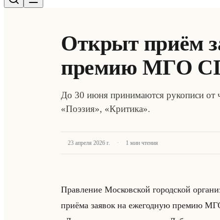
Открыт приём з
премию МГО С
До 30 июня принимаются рукописи от 
«Поэзия», «Критика».
·
23 апреля 2026 г.
1
мин чтения
Прав­ле­ние Мос­ков­ской го­род­ской ор­га­ни­
при­ёма за­явок на еже­год­ную пре­мию МГ