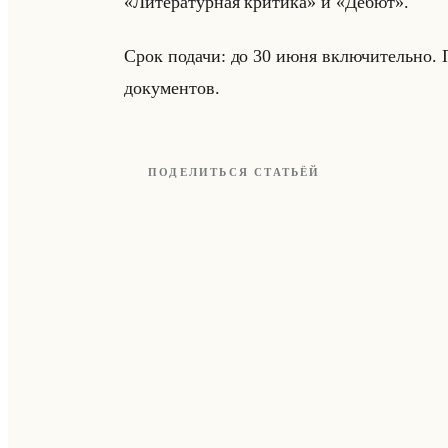
«Литературная критика» и «Дебют».
Срок по­да­чи: до 30 июня вклю­чи­тельно. По
до­ку­мен­тов.
ПОДЕЛИТЬСЯ СТАТЬЁЙ