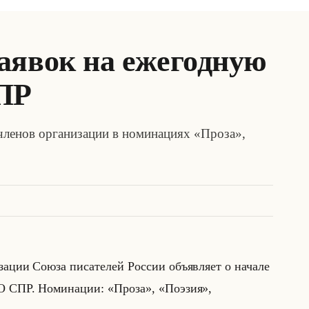
аявок на ежегодную
ПР
членов организации в номинациях «Проза»,
за­ции Союза пи­са­те­лей Рос­сии объяв­ля­ет о на­ча­ле
О СПР. Но­ми­на­ции: «Проза», «Поэзия»,