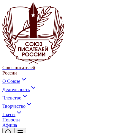
Союз писателей
России
О Союзе
Деятельность
Членство
Творчество
Пьесы
Новости
Афиша