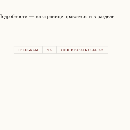
­дроб­но­сти — на стра­ни­це прав­ле­ния и в раз­де­ле
TELEGRAM
VK
СКОПИРОВАТЬ ССЫЛКУ