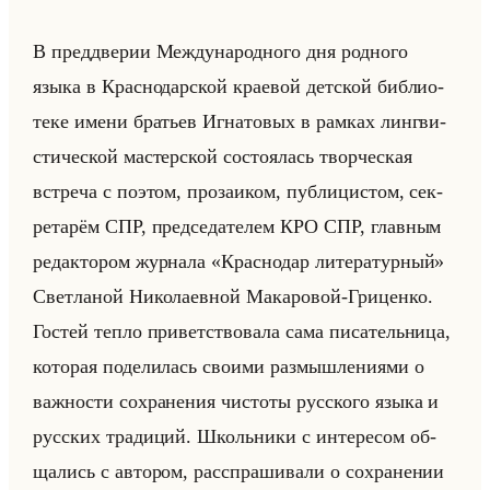
В пред­две­рии Меж­ду­на­род­но­го дня род­но­го
языка в Крас­но­дар­ской кра­евой дет­ской биб­лио­
те­ке имени бра­тьев Иг­на­то­вых в рам­ках линг­ви­
сти­че­ской ма­стер­ской со­сто­ялась твор­че­ская
встре­ча с по­этом, про­за­иком, пуб­ли­ци­стом, сек­
ре­та­рём СПР, пред­се­да­те­лем КРО СПР, глав­ным
ре­дак­то­ром жур­на­ла «Краснодар литературный»
Свет­ла­ной Ни­ко­ла­ев­ной Ма­ка­ро­вой-Гри­цен­ко.
Го­стей тепло при­вет­ство­ва­ла сама пи­са­тельни­ца,
ко­то­рая по­де­ли­лась сво­ими раз­мыш­ле­ни­ями о
важ­но­сти со­хра­не­ния чи­сто­ты рус­ско­го языка и
рус­ских тра­ди­ций. Школьни­ки с ин­те­ре­сом об­
ща­лись с ав­то­ром, рас­спра­ши­ва­ли о со­хра­не­нии