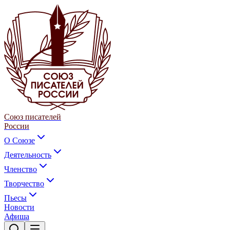
Союз писателей
России
О Союзе
Деятельность
Членство
Творчество
Пьесы
Новости
Афиша