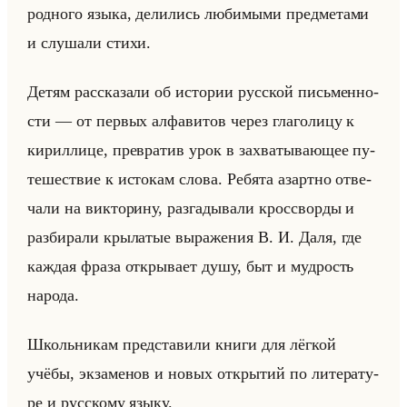
род­но­го языка, де­ли­лись лю­би­мы­ми пред­ме­та­ми
и слу­ша­ли стихи.
Детям рас­ска­за­ли об ис­то­рии рус­ской письмен­но­
сти — от пер­вых ал­фа­ви­тов через гла­го­ли­цу к
ки­рил­ли­це, пре­вра­тив урок в за­хва­ты­ва­ющее пу­
те­ше­ствие к ис­то­кам слова. Ре­бя­та азарт­но от­ве­
ча­ли на вик­то­ри­ну, раз­га­ды­ва­ли кросс­вор­ды и
раз­би­ра­ли кры­ла­тые вы­ра­же­ния В. И. Даля, где
каж­дая фраза от­кры­ва­ет душу, быт и муд­рость
на­ро­да.
Школьни­кам пред­ста­ви­ли книги для лёг­кой
учёбы, эк­за­ме­нов и новых от­кры­тий по ли­те­ра­ту­
ре и рус­ско­му языку.