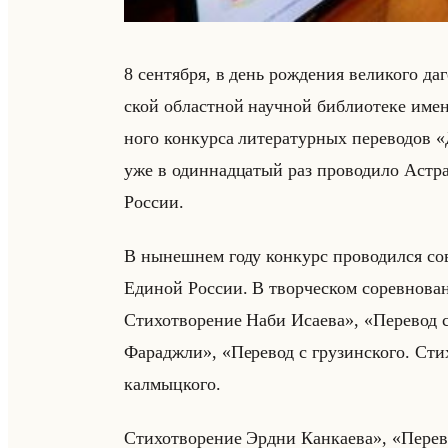
8 сен­тяб­ря, в день рож­де­ния ве­ли­ко­го да­г
ской об­ласт­ной на­уч­ной биб­лио­те­ке им
но­го кон­кур­са ли­те­ра­тур­ных пе­ре­во­
уже в один­на­дца­тый раз про­во­ди­ло Аст­ра
Рос­сии.
В ны­неш­нем году кон­курс про­во­дил­ся сов
Еди­ной Рос­сии. В твор­че­ском со­рев­но­ва
Стихотворение Наби Исаева», «Перевод 
Фараджли», «Перевод с грузинского. Сти
калмыцкого.
Стихотворение Эрдни Канкаева», «Перево