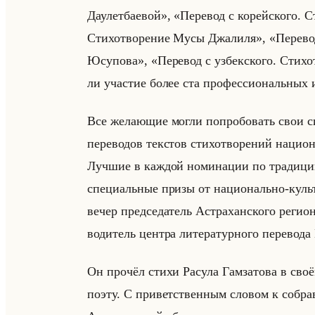
Даулетбаевой», «Перевод с корейского. С
Стихотворение Мусы Джалиля», «Перевод
Юсупова», «Перевод с узбекского. Стихо
ли уча­стие более ста про­фес­си­ональных и 
Все же­ла­ющие могли по­про­бо­вать свои си
пе­ре­во­дов тек­стов сти­хо­тво­ре­ний на­ци
Луч­шие в каж­дой но­ми­на­ции по тра­ди­ции
спе­ци­альные призы от на­ци­онально-культ
вечер пред­се­да­тель Аст­ра­хан­ско­го ре­ги­
во­ди­тель цен­тра ли­те­ра­тур­но­го пе­ре­во
Он про­чёл стихи Ра­су­ла Гам­за­то­ва в своё
поэту. С при­вет­ствен­ным сло­вом к со­брав­