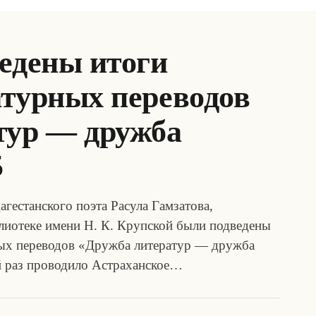
едены итоги
атурных переводов
тур — дружба
5
агестанского поэта Расула Гамзатова,
лиотеке имени Н. К. Крупской были подведены
ных переводов «Дружба литератур — дружба
й раз проводило Астраханское…