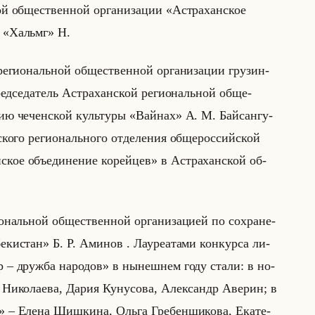
ной об­ще­ствен­ной ор­га­ни­за­ции «Астраханское
 «Хальмг» Н.
ре­ги­ональной об­ще­ствен­ной ор­га­ни­за­ции гру­зин­
д­се­да­тель Аст­ра­хан­ской ре­ги­ональной об­ще­
и­тию че­чен­ской культу­ры «Вайнах» А. М. Байсан­гу­
­ско­го ре­ги­онально­го от­де­ле­ния об­ще­рос­сийской
ийское объединение корейцев» в Аст­ра­хан­ской об­
­ональной об­ще­ствен­ной ор­га­ни­за­ци­ей по со­хра­не­
екистан» Б. Р. Ами­нов . Ла­уре­ата­ми кон­кур­са ли­
ур – дружба народов» в ны­неш­нем году стали: в но­
Ни­ко­ла­ева, Дария Ку­ну­со­ва, Алек­сандр Аве­рин; в
– Елена Шиш­ки­на, Ольга Гре­бен­щи­ко­ва, Ека­те­