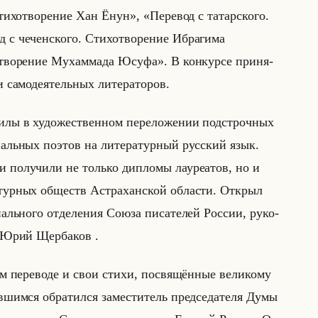
тихотворение Хан Ёнун», «Перевод с татарского.
 с чеченского. Стихотворение Ибрагима
творение Мухаммада Юсуфа». В кон­кур­се при­ня­
са­мо­де­ятельных ли­те­ра­то­ров.
лы в ху­до­же­ствен­ном пе­ре­ло­же­нии под­строч­ных
­ональных по­этов на ли­те­ра­тур­ный рус­ский язык.
 по­лу­чи­ли не только ди­пло­мы ла­уре­атов, но и
ур­ных об­ществ Аст­ра­хан­ской об­ла­сти. От­крыл
онально­го от­де­ле­ния Союза пи­са­те­лей Рос­сии, ру­ко­
­да Юрий Щер­ба­ков .
м пе­ре­во­де и свои стихи, по­свя­щён­ные ве­ли­ко­му
шим­ся об­ра­тил­ся за­ме­сти­тель пред­се­да­те­ля Думы