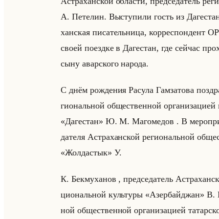
Аст­ра­хан­ской об­ла­сти, пред­се­да­тель ре­
А. Пе­те­лин. Вы­сту­пи­ли гость из Да­ге­ста­н
хан­ская пи­са­тельни­ца, кор­ре­спон­дент ОРТ
своей по­езд­ке в Да­ге­стан, где сейчас про­
сыну авар­ско­го на­ро­да.
С днём рож­де­ния Ра­су­ла Гам­за­то­ва по­здр
ги­ональной об­ще­ствен­ной ор­га­ни­за­ци­ей
«Дагестан» Ю. М. Ма­го­ме­дов . В ме­ро­при­
да­те­ля Аст­ра­хан­ской ре­ги­ональной об­ще­
«Жолдастык» У.
К. Бек­му­ха­нов , пред­се­да­тель Аст­ра­хан­с
ци­ональной культу­ры «Азербайджан» В. Н. Р
ной об­ще­ствен­ной ор­га­ни­за­ци­ей та­тар