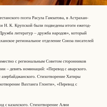
е­стан­ско­го поэта Ра­су­ла Гам­за­то­ва, в Аст­ра­хан­
ени Н. К. Круп­ской были под­ве­де­ны итоги еже­год­
дов «Дружба литератур – дружба народов», ко­то­рый
­хан­ское ре­ги­ональное от­де­ле­ние Союза пи­са­те­лей
­мест­но с ре­ги­ональным Со­ве­том сто­рон­ни­ков
­нии – де­вять но­ми­на­ций: «Перевод с аварского.
с азербайджанского. Стихотворение Хатиры
хотворение Вахтанга Глонти», «Перевод с
д с казахского. Стихотворение Алии