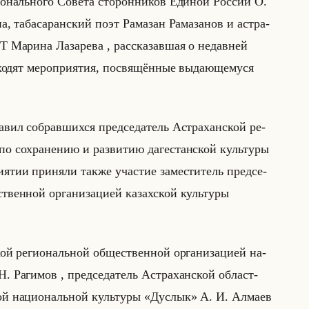
ги­онально­го Со­ве­та сто­рон­ни­ков Еди­ной Рос­сии О.
а, та­ба­са­ран­ский поэт Ра­ма­зан Ра­ма­за­нов и аст­ра­
 Ма­ри­на Ла­за­ре­ва , рас­ска­зав­шая о недав­ней
хо­дят ме­ро­при­ятия, по­свя­щён­ные вы­да­юще­му­ся
а­вил со­брав­ших­ся пред­се­да­тель Аст­ра­хан­ской ре­
 по со­хра­не­нию и раз­ви­тию да­ге­стан­ской культу­ры
ятии при­ня­ли также уча­стие за­ме­сти­тель пред­се­
ствен­ной ор­га­ни­за­ци­ей ка­зах­ской культу­ры
кой ре­ги­ональной об­ще­ствен­ной ор­га­ни­за­ци­ей на­
а­ги­мов , пред­се­да­тель Аст­ра­хан­ской об­ласт­
­ской на­ци­ональной культу­ры «Дуслык» А. И. Ал­ма­ев