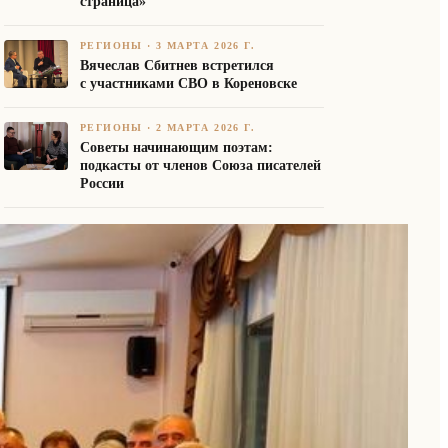
страница»
РЕГИОНЫ
·
3 МАРТА 2026 Г.
Вячеслав Сбитнев встретился
с участниками СВО в Кореновске
РЕГИОНЫ
·
2 МАРТА 2026 Г.
Советы начинающим поэтам:
подкасты от членов Союза писателей
России