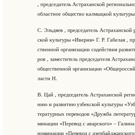
, пред­се­да­тель Аст­ра­хан­ской ре­ги­ональ
областное общество калмыцкой культуры
С. Эльдя­ев , пред­се­да­тель Аст­ра­хан­ской 
ской культу­ры «Иверия» Г. Р. Га­бе­лая , пре
ствен­ной ор­га­ни­за­ции со­действия раз­в
ров , за­ме­сти­тель пред­се­да­те­ля Аст­ра­хан
об­ще­ствен­ной ор­га­ни­за­ции «Общеросс
ла­сти Н.
В. Цай , пред­се­да­тель Аст­ра­хан­ской ре­ги
нию и раз­ви­тию уз­бек­ской культу­ры «Узб
те­ра­тур­ных пе­ре­во­дов «Дружба литерат
ми­на­ции «Перевод с аварского» – Га­ли­на 
но­ми­на­ции «Перевод с азербайджанского» 