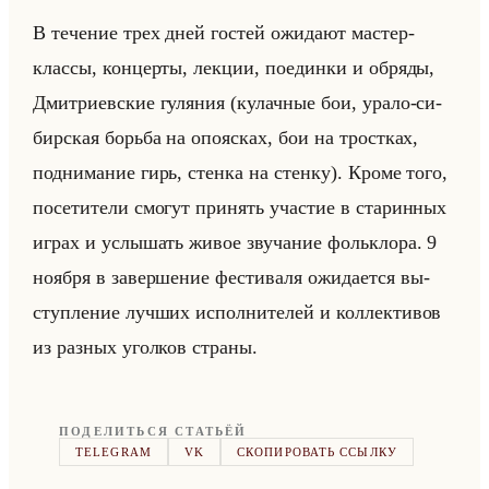
В те­че­ние трех дней го­стей ожи­да­ют ма­стер-
клас­сы, кон­цер­ты, лек­ции, по­един­ки и об­ря­ды,
Дмит­ри­ев­ские гу­ля­ния (ку­лач­ные бои, урало-си­
бир­ская борьба на опо­яс­ках, бои на трост­ках,
под­ни­ма­ние гирь, стен­ка на стен­ку). Кроме того,
по­се­ти­те­ли смо­гут при­нять уча­стие в ста­рин­ных
играх и услы­шать живое зву­ча­ние фольк­ло­ра. 9
но­яб­ря в за­вер­ше­ние фе­сти­ва­ля ожи­да­ет­ся вы­
ступ­ле­ние луч­ших ис­пол­ни­те­лей и кол­лек­ти­вов
из раз­ных угол­ков стра­ны.
ПОДЕЛИТЬСЯ СТАТЬЁЙ
TELEGRAM
VK
СКОПИРОВАТЬ ССЫЛКУ