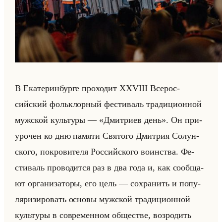
В Ека­те­рин­бур­ге про­хо­дит XXVIII Все­рос­
сийский фольк­лор­ный фе­сти­валь тра­ди­ци­он­ной
муж­ской культу­ры — «Дмитриев день». Он при­
уро­чен ко дню па­мя­ти Свя­то­го Дмит­рия Со­лун­
ско­го, по­кро­ви­те­ля Рос­сийско­го во­ин­ства. Фе­
сти­валь про­во­дит­ся раз в два года и, как со­об­ща­
ют ор­га­ни­за­то­ры, его цель — со­хра­нить и по­пу­
ля­ри­зи­ро­вать ос­но­вы муж­ской тра­ди­ци­он­ной
культу­ры в со­вре­мен­ном об­ще­стве, воз­ро­дить