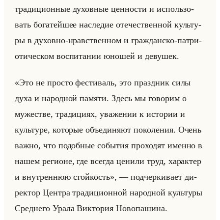
тра­ди­ци­он­ные ду­хов­ные цен­но­сти и ис­пользо­
вать бо­га­тейшее на­сле­дие оте­че­ствен­ной культу­
ры в ду­хов­но-нрав­ствен­ном и граж­дан­ско-пат­ри­
оти­че­ском вос­пи­та­нии юно­шей и де­ву­шек.
«Это не просто фестиваль, это праздник силы
духа и народной памяти. Здесь мы говорим о
мужестве, традициях, уважении к истории и
культуре, которые объединяют поколения. Очень
важно, что подобные события проходят именно в
нашем регионе, где всегда ценили труд, характер
и внутреннюю стойкость», — под­чер­ки­ва­ет ди­
рек­тор Цен­тра тра­ди­ци­он­ной на­род­ной культу­ры
Сред­не­го Урала Вик­то­рия Но­во­па­ши­на.