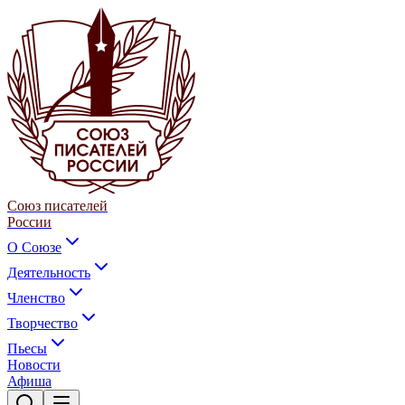
Союз писателей
России
О Союзе
Деятельность
Членство
Творчество
Пьесы
Новости
Афиша