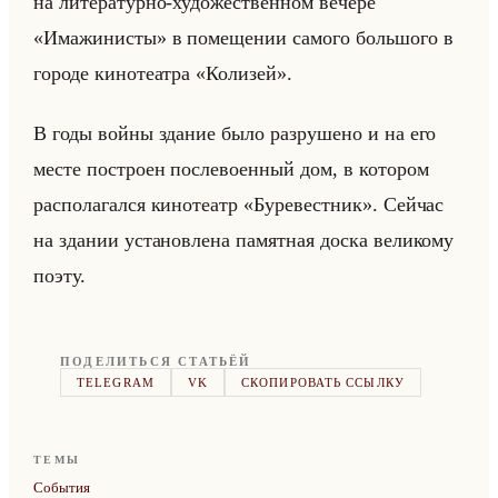
на ли­те­ра­тур­но-ху­до­же­ствен­ном ве­че­ре
«Имажинисты» в по­ме­ще­нии са­мо­го большо­го в
го­ро­де ки­но­те­ат­ра «Колизей».
В годы войны зда­ние было раз­ру­ше­но и на его
месте по­стро­ен по­сле­во­ен­ный дом, в ко­то­ром
рас­по­ла­гал­ся ки­но­те­атр «Буревестник». Сейчас
на зда­нии уста­нов­ле­на па­мят­ная доска ве­ли­ко­му
поэту.
ПОДЕЛИТЬСЯ СТАТЬЁЙ
TELEGRAM
VK
СКОПИРОВАТЬ ССЫЛКУ
ТЕМЫ
События