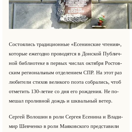
Со­сто­ялись тра­ди­ци­он­ные «Есенинские чтения»,
ко­то­рые еже­год­но про­во­дят­ся в Дон­ской Пуб­лич­
ной биб­лио­те­ке в пер­вых чис­лах ок­тяб­ря Ро­стов­
ским ре­ги­ональным от­де­ле­ни­ем СПР. На этот раз
лю­би­те­ли сти­хов ве­ли­ко­го поэта со­бра­лись, чтоб
от­ме­тить 130-летие со дня его рож­де­ния. Не по­
ме­шал про­лив­ной дождь и шквальный ветер.
Сер­гей Во­ло­шин в роли Сер­гея Есе­ни­на и Вла­ди­
мир Шев­чен­ко в роли Ма­яков­ско­го пред­ста­ви­ли