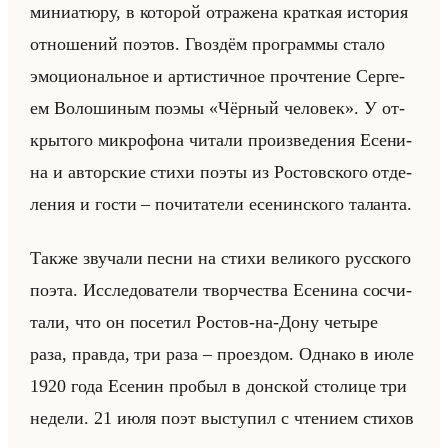
ми­ни­атю­ру, в ко­то­рой от­ра­же­на крат­кая ис­то­рия
от­но­ше­ний по­этов. Гвоз­дём про­грам­мы стало
эмо­ци­ональное и ар­ти­стич­ное про­чте­ние Сер­ге­
ем Во­ло­ши­ным поэмы «Чёрный человек». У от­
кры­то­го мик­ро­фо­на чи­та­ли про­из­ве­де­ния Есе­ни­
на и ав­тор­ские стихи поэты из Ро­стов­ско­го от­де­
ле­ния и гости – по­чи­та­те­ли есе­нин­ско­го та­лан­та.
Также зву­ча­ли песни на стихи ве­ли­ко­го рус­ско­го
поэта. Ис­сле­до­ва­те­ли твор­че­ства Есе­ни­на со­счи­
та­ли, что он по­се­тил Ро­стов-на-Дону че­ты­ре
раза, прав­да, три раза – про­ез­дом. Од­на­ко в июле
1920 года Есе­нин про­был в дон­ской сто­ли­це три
неде­ли. 21 июля поэт вы­сту­пил с чте­ни­ем сти­хов