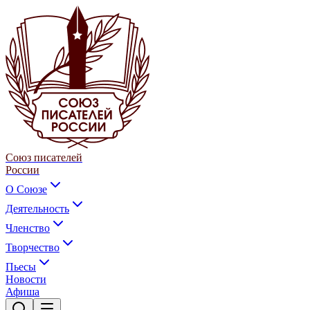
Союз писателей
России
О Союзе
Деятельность
Членство
Творчество
Пьесы
Новости
Афиша