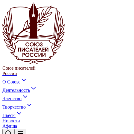
Союз писателей
России
О Союзе
Деятельность
Членство
Творчество
Пьесы
Новости
Афиша