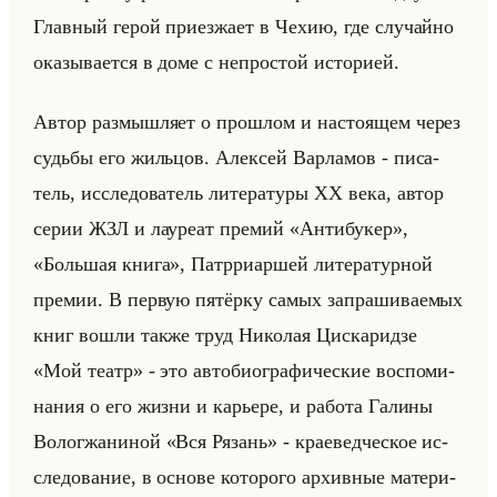
Глав­ный герой при­ез­жа­ет в Чехию, где слу­чайно
ока­зы­ва­ет­ся в доме с непро­стой ис­то­ри­ей.
Автор раз­мыш­ля­ет о про­шлом и на­сто­ящем через
судьбы его жильцов. Алек­сей Вар­ла­мов - пи­са­
тель, ис­сле­до­ва­тель ли­те­ра­ту­ры XX века, автор
серии ЖЗЛ и ла­уре­ат пре­мий «Антибукер»,
«Большая книга», Патр­ри­ар­шей ли­те­ра­тур­ной
пре­мии. В первую пя­тёр­ку самых за­пра­ши­ва­емых
книг вошли также труд Ни­ко­лая Цис­ка­рид­зе
«Мой театр» - это ав­то­био­гра­фи­че­ские вос­по­ми­
на­ния о его жизни и ка­рье­ре, и ра­бо­та Га­ли­ны
Во­лог­жа­ни­ной «Вся Рязань» - кра­евед­че­ское ис­
сле­до­ва­ние, в ос­но­ве ко­то­ро­го ар­хив­ные ма­те­ри­