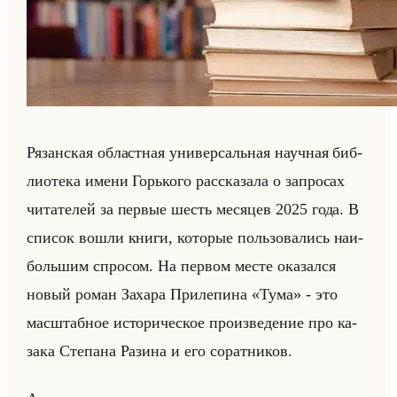
Ря­зан­ская об­ласт­ная уни­вер­сальная на­уч­ная биб­
лио­те­ка имени Горько­го рас­ска­за­ла о за­про­сах
чи­та­те­лей за пер­вые шесть ме­ся­цев 2025 года. В
спи­сок вошли книги, ко­то­рые пользо­ва­лись наи­
большим спро­сом. На пер­вом месте ока­зал­ся
новый роман За­ха­ра При­ле­пи­на «Тума» - это
мас­штаб­ное ис­то­ри­че­ское про­из­ве­де­ние про ка­
за­ка Сте­па­на Ра­зи­на и его со­рат­ни­ков.