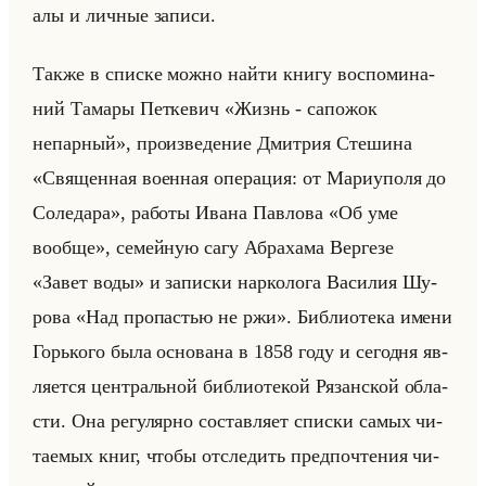
алы и лич­ные за­пи­си.
Также в спис­ке можно найти книгу вос­по­ми­на­
ний Та­ма­ры Пет­ке­вич «Жизнь - сапожок
непарный», про­из­ве­де­ние Дмит­рия Сте­ши­на
«Священная военная операция: от Мариуполя до
Соледара», ра­бо­ты Ивана Пав­ло­ва «Об уме
вообще», се­мейную сагу Аб­ра­ха­ма Вер­ге­зе
«Завет воды» и за­пис­ки нар­ко­ло­га Ва­си­лия Шу­
ро­ва «Над пропастью не ржи». Биб­лио­те­ка имени
Горько­го была ос­но­ва­на в 1858 году и се­год­ня яв­
ля­ет­ся цен­тральной биб­лио­те­кой Ря­зан­ской об­ла­
сти. Она ре­гу­ляр­но со­став­ля­ет спис­ки самых чи­
та­емых книг, чтобы от­сле­дить пред­по­чте­ния чи­