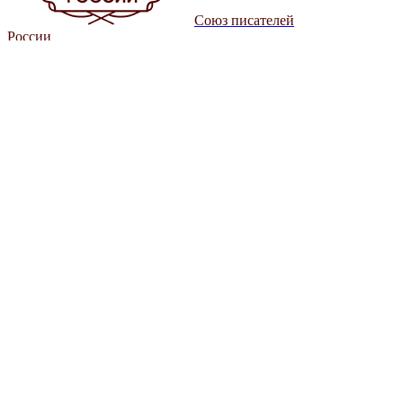
Союз писателей
России
Общероссийская общественная организация «Союз писателей
России»
Комсомольский пр-т, 13,
Москва, 119146
info@sprf.ru
О Союзе
О нас
Руководство
Документы
Деятельность
Проекты
Регионы