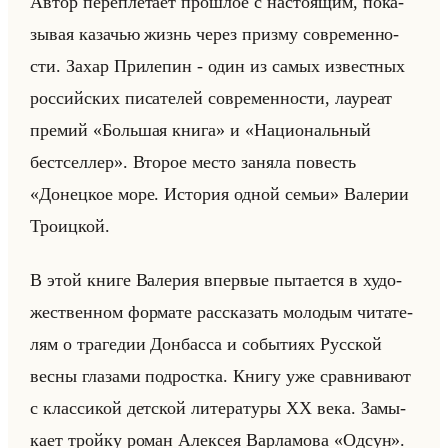
Автор пе­ре­пле­та­ет про­шлое с на­сто­ящим, по­ка­
зы­вая ка­за­чью жизнь через приз­му со­вре­мен­но­
сти. Захар При­ле­пин - один из самых из­вест­ных
рос­сийских пи­са­те­лей со­вре­мен­но­сти, ла­уре­ат
пре­мий «Большая книга» и «Национальный
бестселлер». Вто­рое место за­ня­ла по­весть
«Донецкое море. История одной семьи» Ва­ле­рии
Тро­иц­кой.
В этой книге Ва­ле­рия впер­вые пы­та­ет­ся в ху­до­
же­ствен­ном фор­ма­те рас­ска­зать мо­ло­дым чи­та­те­
лям о тра­ге­дии Дон­бас­са и со­бы­ти­ях Рус­ской
весны гла­за­ми под­рост­ка. Книгу уже срав­ни­ва­ют
с клас­си­кой дет­ской ли­те­ра­ту­ры XX века. За­мы­
ка­ет тройку роман Алек­сея Вар­ла­мо­ва «Одсун».