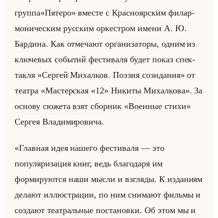
груп­па«Пятеро» вме­сте с Крас­но­яр­ским фи­лар­
мо­ни­че­ским рус­ским ор­кест­ром имени А. Ю.
Бар­ди­на. Как от­ме­ча­ют ор­га­ни­за­то­ры, одним из
клю­че­вых со­бы­тий фе­сти­ва­ля будет показ спек­
так­ля «Сергей Михалков. Поэзия созидания» от
те­ат­ра «Мастерская «12» Ни­ки­ты Ми­хал­ко­ва». За
ос­но­ву сю­же­та взят сбор­ник «Военные стихи»
Сер­гея Вла­ди­ми­ро­ви­ча.
«Главная идея нашего фестиваля — это
популяризация книг, ведь благодаря им
формируются наши мысли и взгляды. К изданиям
делают иллюстрации, по ним снимают фильмы и
создают театральные постановки. Об этом мы и