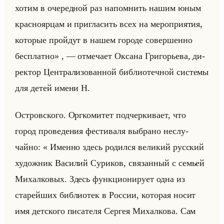
хотим в очередной раз напомнить нашим юным
красноярцам и пригласить всех на мероприятия,
которые пройдут в нашем городе совершенно
бесплатно» , — от­ме­ча­ет Ок­са­на Гри­го­рье­ва, ди­
рек­тор Цен­тра­ли­зо­ван­ной биб­лио­теч­ной си­сте­мы
для детей имени Н.
Ост­ров­ско­го. Орг­ко­ми­тет под­чер­ки­ва­ет, что
город про­ве­де­ния фе­сти­ва­ля вы­бра­но неслу­
чайно: « Именно здесь родился великий русский
художник Василий Суриков, связанный с семьей
Михалковых. Здесь функционирует одна из
старейших библиотек в России, которая носит
имя детского писателя Сергея Михалкова. Сам