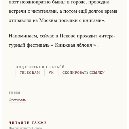
поэт неоднократно бывал в городе, проводил
встречи с читателями, а потом ещё долгое время
отправлял из Москвы посылки с книгами».
На­по­ми­на­ем, сейчас в Пско­ве про­хо­дит ли­те­ра­
тур­ный фе­сти­валь « Книжная яблоня » .
ПОДЕЛИТЬСЯ СТАТЬЁЙ
TELEGRAM
VK
СКОПИРОВАТЬ ССЫЛКУ
ТЕМЫ
Фестиваль
ЧИТАЙТЕ ТАКЖЕ
Другие новости Союза