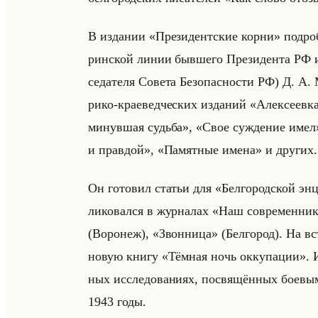
В из­да­нии «Президентские корни» по­дроб­н
рин­ской линии быв­ше­го Пре­зи­ден­та РФ и
се­да­те­ля Со­ве­та Без­опас­но­сти РФ) Д. А.
ри­ко-кра­евед­че­ских из­да­ний «Алексее
минувшая судьба», «Свое суждение имел
и правдой», «Памятные имена» и дру­гих.
Он го­то­вил ста­тьи для «Белгородской 
ли­ко­вал­ся в жур­на­лах «Наш современ
(Во­ро­неж), «Звонница» (Бел­го­род). На вст
новую книгу «Тёмная ночь оккупации». Из­да
ных ис­сле­до­ва­ни­ях, по­свя­щён­ных бо­е
1943 годы.