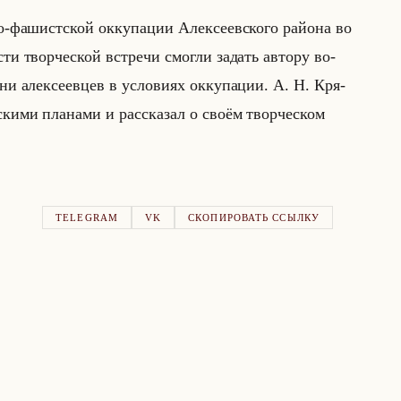
о-фа­шист­ской ок­ку­па­ции Алек­се­ев­ско­го райо­на во
и твор­че­ской встре­чи смог­ли за­дать ав­то­ру во­
и алек­се­ев­цев в усло­ви­ях ок­ку­па­ции. А. Н. Кря­
ски­ми пла­на­ми и рас­ска­зал о своём твор­че­ском
TELEGRAM
VK
СКОПИРОВАТЬ ССЫЛКУ