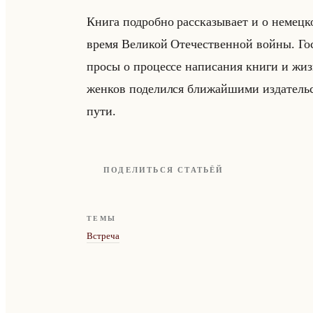
Книга по­дроб­но рас­ска­зы­ва­ет и о немец­к
время Ве­ли­кой Оте­че­ствен­ной войны. Гост
про­сы о про­цес­се на­пи­са­ния книги и жизн
жен­ков по­де­лил­ся бли­жайши­ми из­да­тель
пути.
ПОДЕЛИТЬСЯ СТАТЬЁЙ
ТЕМЫ
Встреча