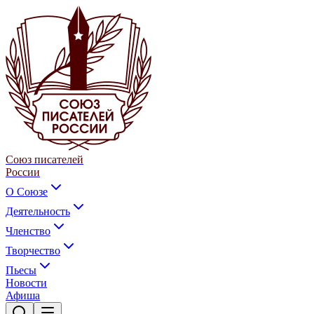
Союз писателей
России
О Союзе
Деятельность
Членство
Творчество
Пьесы
Новости
Афиша