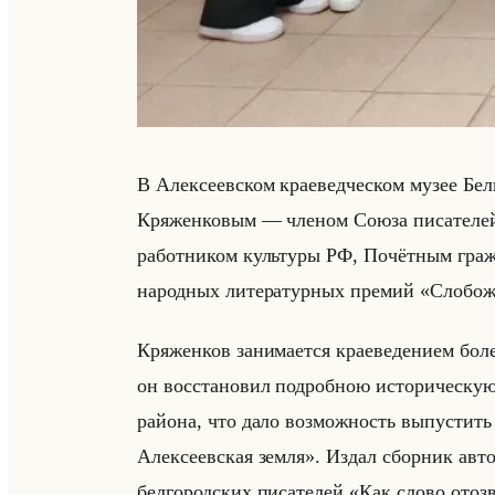
В Алек­се­ев­ском кра­евед­че­ском музее Бел­
Кря­жен­ко­вым — чле­ном Союза пи­са­те­лей
ра­бот­ни­ком культу­ры РФ, По­чёт­ным граж­д
на­род­ных ли­те­ра­тур­ных пре­мий «Сло
Кря­жен­ков за­ни­ма­ет­ся кра­еве­де­ни­ем бо
он вос­ста­но­вил по­дроб­ною ис­то­ри­че­скую 
райо­на, что дало воз­мож­ность вы­пу­стить 
Алексеевская земля». Издал сбор­ник ав­тор­ск
бел­го­род­ских пи­са­те­лей «Как слово отоз