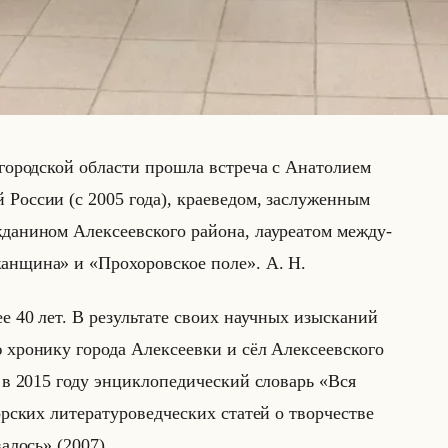
го­род­ской об­ла­сти про­шла встре­ча с Ана­то­ли­ем
 Рос­сии (с 2005 года), кра­еве­дом, за­слу­жен­ным
а­ни­ном Алек­се­ев­ско­го райо­на, ла­уре­атом меж­ду­
божанщина» и «Прохоровское поле». А. Н.
лее 40 лет. В ре­зульта­те своих на­уч­ных изыс­ка­ний
хро­ни­ку го­ро­да Алек­се­ев­ки и сёл Алек­се­ев­ско­го
в 2015 году эн­цик­ло­пе­ди­че­ский сло­варь «Вся
их ли­те­ра­ту­ро­вед­че­ских ста­тей о твор­че­стве
валось» (2007).