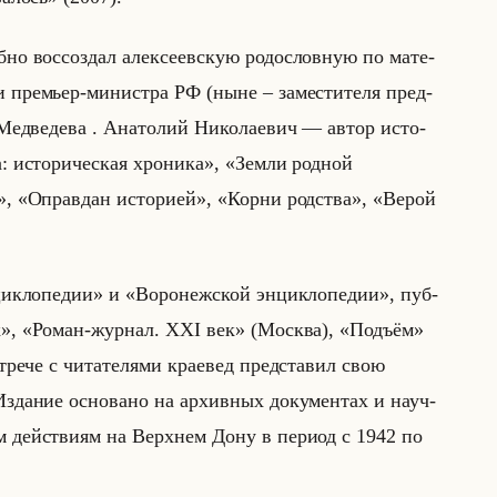
о вос­со­здал алек­се­ев­скую ро­до­слов­ную по ма­те­
 пре­мьер-ми­ни­стра РФ (ныне – за­ме­сти­те­ля пред­
 Мед­ве­де­ва . Ана­то­лий Ни­ко­ла­евич — автор ис­то­
вка: историческая хроника», «Земли родной
», «Оправдан историей», «Корни родства», «Верой
энциклопедии» и «Воронежской энциклопедии», пуб­
ник», «Роман-журнал. XXI век» (Москва), «Подъём»
ре­че с чи­та­те­ля­ми кра­евед пред­ста­вил свою
­ние ос­но­ва­но на ар­хив­ных до­ку­мен­тах и на­уч­
вым действи­ям на Верх­нем Дону в пе­ри­од с 1942 по