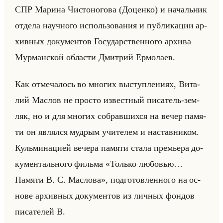
СПР Ма­ри­на Чи­сто­но­го­ва (До­цен­ко) и на­чальник
от­де­ла на­уч­но­го ис­пользо­ва­ния и пуб­ли­ка­ции ар­
хив­ных до­ку­мен­тов Го­су­дар­ствен­но­го ар­хи­ва
Мур­ман­ской об­ла­сти Дмит­рий Ер­мо­ла­ев.
Как от­ме­ча­лось во мно­гих вы­ступ­ле­ни­ях, Ви­та­
лий Мас­лов не про­сто из­вест­ный пи­са­тель-зем­
ляк, но и для мно­гих со­брав­ших­ся на вечер па­мя­
ти он яв­лял­ся муд­рым учи­те­лем и на­став­ни­ком.
Кульми­на­ци­ей ве­че­ра па­мя­ти стала пре­мье­ра до­
ку­мен­тально­го фильма «Только любовью…
Памяти В. С. Маслова», под­го­тов­лен­но­го на ос­
но­ве ар­хив­ных до­ку­мен­тов из лич­ных фон­дов
пи­са­те­лей В.