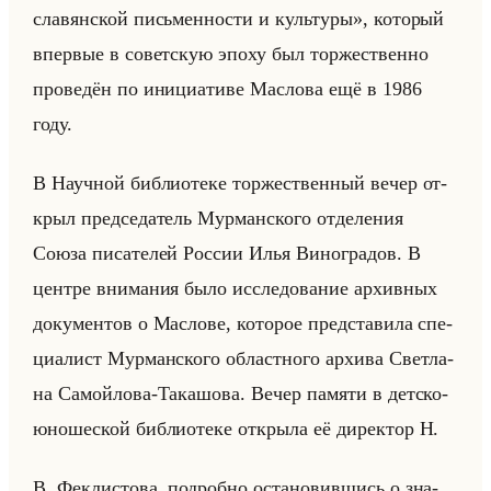
славянской письменности и культуры», ко­то­рый
впер­вые в со­вет­скую эпоху был тор­же­ствен­но
про­ве­дён по ини­ци­ати­ве Мас­ло­ва ещё в 1986
году.
В На­уч­ной биб­лио­те­ке тор­же­ствен­ный вечер от­
крыл пред­се­да­тель Мур­ман­ско­го от­де­ле­ния
Союза пи­са­те­лей Рос­сии Илья Ви­но­гра­дов. В
цен­тре вни­ма­ния было ис­сле­до­ва­ние ар­хив­ных
до­ку­мен­тов о Мас­ло­ве, ко­то­рое пред­ста­ви­ла спе­
ци­алист Мур­ман­ско­го об­ласт­но­го ар­хи­ва Свет­ла­
на Са­мойло­ва-Та­ка­шо­ва. Вечер па­мя­ти в дет­ско-
юно­ше­ской биб­лио­те­ке от­кры­ла её ди­рек­тор Н.
В. Фек­ли­сто­ва, по­дроб­но оста­но­вив­шись о зна­