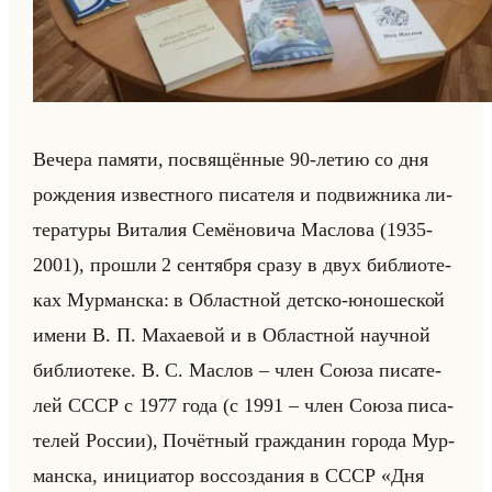
Ве­че­ра па­мя­ти, по­свя­щён­ные 90-летию со дня
рож­де­ния из­вест­но­го пи­са­те­ля и по­движ­ни­ка ли­
те­ра­ту­ры Ви­та­лия Се­мё­но­ви­ча Мас­ло­ва (1935-
2001), про­шли 2 сен­тяб­ря сразу в двух биб­лио­те­
ках Мур­ман­ска: в Об­ласт­ной дет­ско-юно­ше­ской
имени В. П. Ма­ха­евой и в Об­ласт­ной на­уч­ной
биб­лио­те­ке. В. С. Мас­лов – член Союза пи­са­те­
лей СССР с 1977 года (с 1991 – член Союза пи­са­
те­лей Рос­сии), По­чёт­ный граж­да­нин го­ро­да Мур­
ман­ска, ини­ци­атор вос­со­зда­ния в СССР «Дня