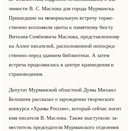
чи­мо­сти В. С. Мас­ло­ва для го­ро­да Мур­ман­ска.
При­шед­шие на ме­мо­ри­альную встре­чу тор­же­
ствен­но воз­ло­жи­ли цветы к па­мят­но­му бюсту
Ви­та­лия Се­мё­но­ви­ча Мас­ло­ва, пред­став­лен­но­му
на Аллее пи­са­те­лей, рас­по­ло­жен­ной непо­сред­
ствен­но перед зда­ни­ем биб­лио­те­ки. А затем
встре­ча про­дол­жи­лась в цен­тре кра­еве­де­ния и
стра­но­ве­де­ния.
Де­пу­тат Мур­ман­ской об­ласт­ной Думы Ми­ха­ил
Бе­ло­ше­ев рас­ска­зал о за­рож­де­нии твор­че­ско­го
кон­кур­са «Храмы России», ко­то­рый сейчас носит
имя пи­са­те­ля В. Мас­ло­ва. Также вы­сту­пи­ли: за­
ме­сти­тель пред­се­да­те­ля Мур­ман­ско­го от­де­ле­ния