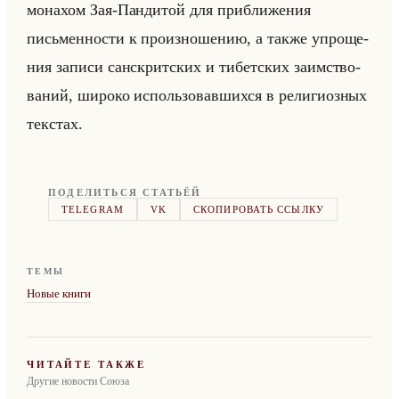
мо­на­хом Зая-Пан­ди­той для при­бли­же­ния
письмен­но­сти к про­из­но­ше­нию, а также упро­ще­
ния за­пи­си сан­скрит­ских и ти­бет­ских за­им­ство­
ва­ний, ши­ро­ко ис­пользо­вав­ших­ся в ре­ли­ги­оз­ных
текстах.
ПОДЕЛИТЬСЯ СТАТЬЁЙ
TELEGRAM
VK
СКОПИРОВАТЬ ССЫЛКУ
ТЕМЫ
Новые книги
ЧИТАЙТЕ ТАКЖЕ
Другие новости Союза