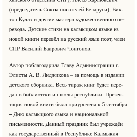
(пред­се­да­тель Союза пи­са­те­лей Бе­ла­ру­си), Вик­
тор Куллэ и дру­гие ма­сте­ра ху­до­же­ствен­но­го пе­
ре­во­да. Дет­ские стихи на кал­мыц­ком языке из
новой книги пе­ре­вёл на рус­ский язык поэт, член
СПР Ва­си­лий Ба­иро­вич Чон­го­нов.
Автор по­бла­го­да­ри­ла Главу Ад­ми­ни­стра­ции г.
Эли­сты А. В. Ли­джи­ко­ва – за по­мощь в из­да­нии
дет­ско­го сбор­ни­ка. Весь тираж книг будет пе­ре­
дан в биб­лио­те­ки и школы рес­пуб­ли­ки. Пре­зен­
та­ция новой книги была при­уро­че­на к 5 сен­тяб­ря
– Дню кал­мыц­ко­го языка и на­ци­ональной
письмен­но­сти. Дан­ный празд­ник был учре­ждён
как го­су­дар­ствен­ный в Рес­пуб­ли­ке Кал­мы­кия