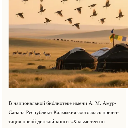
В на­ци­ональной биб­лио­те­ке имени А. М. Амур-
Са­на­на Рес­пуб­ли­ки Кал­мы­кия со­сто­ялась пре­зен­
та­ция новой дет­ской книги «Хальмг теегин