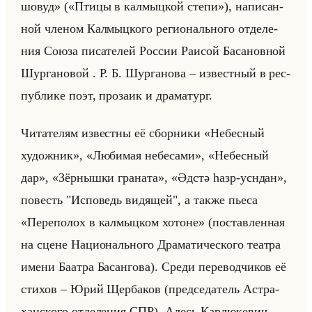
шовуд» («Птицы в калмыцкой степи»), на­пи­сан­
ной чле­ном Кал­мыц­ко­го ре­ги­онально­го от­де­ле­
ния Союза пи­са­те­лей Рос­сии Ра­исой Ба­са­нов­ной
Шур­га­но­вой . Р. Б. Шур­га­но­ва – из­вест­ный в рес­
пуб­ли­ке поэт, про­за­ик и дра­ма­тург.
Чи­та­те­лям из­вест­ны её сбор­ни­ки «Небесный
художник», «Любимая небесами», «Небесный
дар», «Зёрнышки граната», «Әдстә һазр-усндан»,
по­весть "Ис­по­ведь ви­дя­щей", а также пьеса
«Переполох в калмыцком хотоне» (по­став­лен­ная
на сцене На­ци­онально­го Дра­ма­ти­че­ско­го те­ат­ра
имени Ба­ат­ра Ба­сан­го­ва). Среди пе­ре­вод­чи­ков её
сти­хов – Юрий Щер­ба­ков (пред­се­да­тель Аст­ра­
хан­ско­го от­де­ле­ния СПР), Алесь Кар­лю­ке­вич