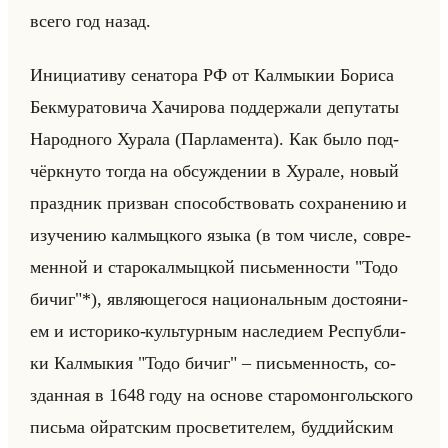
всего год назад.
Ини­ци­ати­ву се­на­то­ра РФ от Кал­мы­кии Бо­ри­са
Бек­му­ра­то­ви­ча Ха­чи­ро­ва под­дер­жа­ли де­пу­та­ты
На­род­но­го Ху­ра­ла (Пар­ла­мен­та). Как было под­
чёрк­ну­то тогда на об­суж­де­нии в Ху­ра­ле, новый
празд­ник при­зван спо­соб­ство­вать со­хра­не­нию и
изу­че­нию кал­мыц­ко­го языка (в том числе, со­вре­
мен­ной и ста­ро­кал­мыц­кой письмен­но­сти "Тодо
бичиг"*), яв­ля­юще­го­ся на­ци­ональным до­сто­яни­
ем и ис­то­ри­ко-культур­ным на­сле­ди­ем Рес­пуб­ли­
ки Кал­мы­кия "Тодо бичиг" – письмен­ность, со­
здан­ная в 1648 году на ос­но­ве ста­ро­мон­гольско­го
письма ойрат­ским про­све­ти­те­лем, буд­дийским