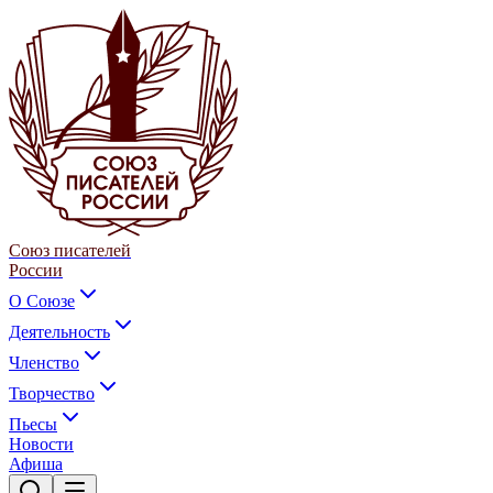
Союз писателей
России
О Союзе
Деятельность
Членство
Творчество
Пьесы
Новости
Афиша