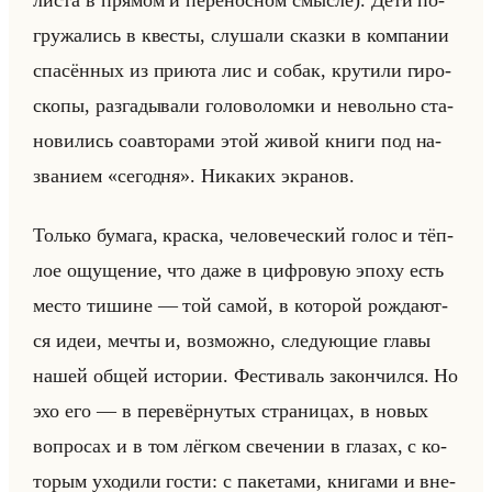
листа в пря­мом и пе­ре­нос­ном смыс­ле). Дети по­
гру­жа­лись в кве­сты, слу­ша­ли сказ­ки в ком­па­нии
спа­сён­ных из при­юта лис и собак, кру­ти­ли ги­ро­
ско­пы, раз­га­ды­ва­ли го­ло­во­лом­ки и невольно ста­
но­ви­лись со­ав­то­ра­ми этой живой книги под на­
зва­ни­ем «сегодня». Ни­ка­ких экра­нов.
Только бу­ма­га, крас­ка, че­ло­ве­че­ский голос и тёп­
лое ощу­ще­ние, что даже в циф­ро­вую эпоху есть
место ти­шине — той самой, в ко­то­рой рож­да­ют­
ся идеи, мечты и, воз­мож­но, сле­ду­ющие главы
нашей общей ис­то­рии. Фе­сти­валь за­кон­чил­ся. Но
эхо его — в пе­ре­вёр­ну­тых стра­ни­цах, в новых
во­про­сах и в том лёг­ком све­че­нии в гла­зах, с ко­
то­рым ухо­ди­ли гости: с па­ке­та­ми, кни­га­ми и вне­