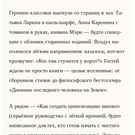
Ге­ро­ини клас­си­ки шаг­ну­ли со стра­ниц в зал: Та­
тья­на Ла­ри­на в шаль-шарфе, Анна Ка­ре­ни­на с
то­ми­ком в руках, княж­на Мэри — будто со­шед­
шие с об­ло­жек ста­рин­ных из­да­ний. Воз­дух на­
пол­нил­ся лёг­ким на­пря­же­ни­ем: ка­за­лось, вот-вот
про­зву­чит: «Кто там стучится у ворот?» Го­стей
ждали не про­сто книги — целые все­лен­ные: от
сбор­ни­ков сти­хов до фи­ло­соф­ско­го бест­сел­ле­ра
«Дневник последнего человека на Земле».
А рядом — «Как создать цивилизацию заново»
(се­рьёз­ное ру­ко­вод­ство с лёг­кой иро­ни­ей, будто
на­пи­сан­ное для тех, кто готов на­чать с чи­сто­го