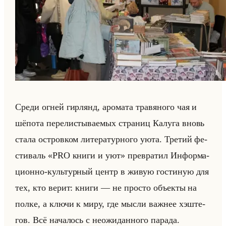
Среди огней гир­лянд, аро­ма­та тра­вя­но­го чая и
шё­по­та пе­ре­ли­сты­ва­емых стра­ниц Ка­лу­га вновь
стала ост­ров­ком ли­те­ра­тур­но­го уюта. Тре­тий фе­
сти­валь «PRO книги и уют» пре­вра­тил Ин­фор­ма­
ци­он­но-культур­ный центр в живую го­сти­ную для
тех, кто верит: книги — не про­сто объек­ты на
полке, а ключи к миру, где мысли важ­нее хэ­ште­
гов. Всё на­ча­лось с неожи­дан­но­го па­ра­да.