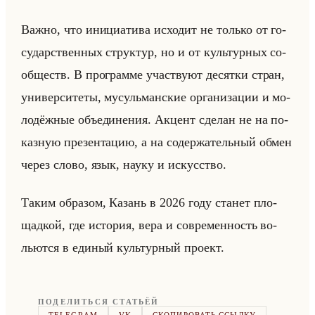
Важно, что ини­ци­ати­ва ис­хо­дит не только от го­
су­дар­ствен­ных струк­тур, но и от культур­ных со­
об­ществ. В про­грам­ме участ­ву­ют де­сят­ки стран,
уни­вер­си­те­ты, му­сульман­ские ор­га­ни­за­ции и мо­
ло­дёж­ные объеди­не­ния. Ак­цент сде­лан не на по­
каз­ную пре­зен­та­цию, а на со­дер­жа­тельный обмен
через слово, язык, науку и ис­кус­ство.
Таким об­ра­зом, Ка­зань в 2026 году ста­нет пло­
щад­кой, где ис­то­рия, вера и со­вре­мен­ность во­
льют­ся в еди­ный культур­ный про­ект.
ПОДЕЛИТЬСЯ СТАТЬЁЙ