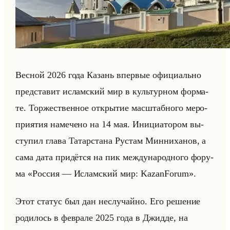
Вес­ной 2026 года Ка­зань впер­вые офи­ци­ально
пред­ста­вит ис­лам­ский мир в культур­ном фор­ма­
те. Тор­же­ствен­ное от­кры­тие мас­штаб­но­го ме­ро­
при­ятия на­ме­че­но на 14 мая. Ини­ци­ато­ром вы­
сту­пил глава Та­тар­ста­на Ру­стам Мин­ни­ха­нов, а
сама дата при­дёт­ся на пик меж­ду­на­род­но­го фо­ру­
ма «Россия — Исламский мир: KazanForum».
Этот ста­тус был дан неслу­чайно. Его ре­ше­ние
ро­ди­лось в фев­ра­ле 2025 года в Джид­де, на