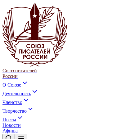
Союз писателей
России
О Союзе
Деятельность
Членство
Творчество
Пьесы
Новости
Афиша