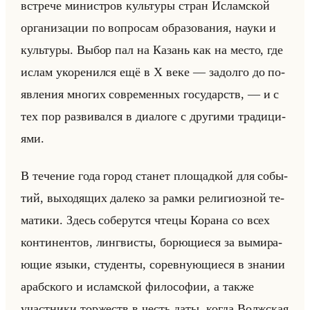
встре­че ми­ни­стров культу­ры стран Ис­лам­ской
ор­га­ни­за­ции по во­про­сам об­ра­зо­ва­ния, науки и
культу­ры. Выбор пал на Ка­зань как на место, где
ислам уко­ре­нил­ся ещё в X веке — за­дол­го до по­
яв­ле­ния мно­гих со­вре­мен­ных го­су­дарств, — и с
тех пор раз­ви­вал­ся в диа­ло­ге с дру­ги­ми тра­ди­ци­
ями.
В те­че­ние года город ста­нет пло­щад­кой для со­бы­
тий, вы­хо­дя­щих да­ле­ко за рамки ре­ли­ги­оз­ной те­
ма­ти­ки. Здесь со­бе­рут­ся чтецы Ко­ра­на со всех
кон­ти­нен­тов, линг­ви­сты, бо­рю­щи­еся за вы­ми­ра­
ющие языки, сту­ден­ты, со­рев­ну­ющи­еся в зна­нии
араб­ско­го и ис­лам­ской фи­ло­со­фии, а также
участ­ни­ки тор­жеств в честь даты, когда Волж­ская