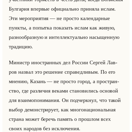
Бул­га­рия впер­вые офи­ци­ально при­ня­ла ислам.
Эти ме­ро­при­ятия — не про­сто ка­лен­дар­ные
пунк­ты, а по­пыт­ка по­ка­зать ислам как живую,
раз­но­об­раз­ную и ин­тел­лек­ту­ально на­сы­щен­ную
тра­ди­цию.
Ми­нистр ино­стран­ных дел Рос­сии Сер­гей Лав­
ров на­звал это ре­ше­ние спра­вед­ли­вым. По его
мне­нию, Ка­зань — не про­сто город, а про­стран­
ство, где раз­ли­чия ве­ка­ми ста­но­ви­лись ос­но­вой
для вза­имо­по­ни­ма­ния. Он под­черк­нул, что такой
выбор де­мон­стри­ру­ет, как мно­го­на­ци­ональная
стра­на может бе­речь па­мять о про­шлом всех
своих на­ро­дов без ис­клю­че­ния.