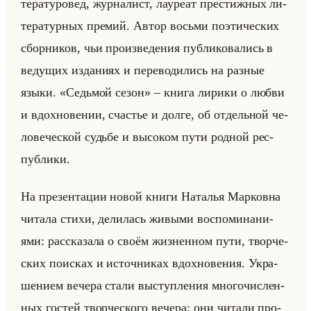
те­ра­ту­ро­вед, жур­на­лист, ла­уре­ат пре­стиж­ных ли­
те­ра­тур­ных пре­мий. Автор восьми по­эти­че­ских
сбор­ни­ков, чьи про­из­ве­де­ния пуб­ли­ко­ва­лись в
ве­ду­щих из­да­ни­ях и пе­ре­во­ди­лись на раз­ные
языки. «Седьмой сезон» – книга ли­ри­ки о любви
и вдох­но­ве­нии, сча­стье и долге, об от­дельной че­
ло­ве­че­ской судьбе и вы­со­ком пути род­ной рес­
пуб­ли­ки.
На пре­зен­та­ции новой книги На­та­лья Мар­ков­на
чи­та­ла стихи, де­ли­лась жи­вы­ми вос­по­ми­на­ни­
ями: рас­ска­за­ла о своём жиз­нен­ном пути, твор­че­
ских по­ис­ках и ис­точ­ни­ках вдох­но­ве­ния. Укра­
ше­ни­ем ве­че­ра стали вы­ступ­ле­ния мно­го­чис­лен­
ных го­стей твор­че­ско­го ве­че­ра: они чи­та­ли про­