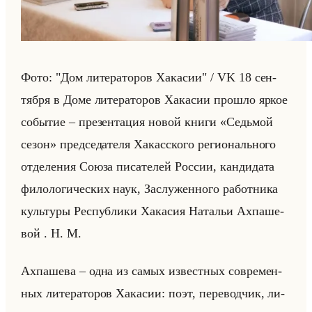
Фото: "Дом ли­те­ра­то­ров Ха­ка­сии" / VK 18 сен­
тяб­ря в Доме ли­те­ра­то­ров Ха­ка­сии про­шло яркое
со­бы­тие – пре­зен­та­ция новой книги «Седьмой
сезон» пред­се­да­те­ля Ха­кас­ско­го ре­ги­онально­го
от­де­ле­ния Союза пи­са­те­лей Рос­сии, кан­ди­да­та
фи­ло­ло­ги­че­ских наук, За­слу­жен­но­го ра­бот­ни­ка
культу­ры Рес­пуб­ли­ки Ха­ка­сия На­та­льи Ах­па­ше­
вой . Н. М.
Ах­па­ше­ва – одна из самых из­вест­ных со­вре­мен­
ных ли­те­ра­то­ров Ха­ка­сии: поэт, пе­ре­вод­чик, ли­