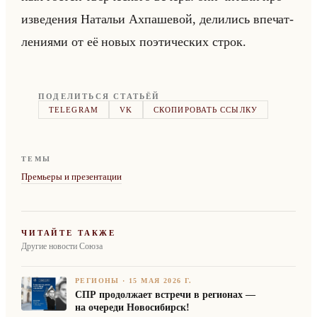
из­ве­де­ния На­та­льи Ах­па­ше­вой, де­ли­лись впе­чат­
ле­ни­ями от её новых по­эти­че­ских строк.
ПОДЕЛИТЬСЯ СТАТЬЁЙ
TELEGRAM
VK
СКОПИРОВАТЬ ССЫЛКУ
ТЕМЫ
Премьеры и презентации
ЧИТАЙТЕ ТАКЖЕ
Другие новости Союза
РЕГИОНЫ
·
15 МАЯ 2026 Г.
СПР продолжает встречи в регионах —
на очереди Новосибирск!