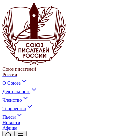
Союз писателей
России
О Союзе
Деятельность
Членство
Творчество
Пьесы
Новости
Афиша