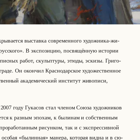
­ва­ет­ся вы­став­ка со­вре­мен­но­го ху­дож­ни­ка-жи­
 русского». В экс­по­зи­цию, по­свя­щён­ную ис­то­рии
пис­ных работ, скульп­ту­ры, этюды, эс­ки­зы. Гри­го­
гра­де. Он окон­чил Крас­но­дар­ское ху­до­же­ствен­ное
твен­ный ака­де­ми­че­ский ин­сти­тут жи­во­пи­си,
 В 2007 году Гу­ка­сов стал чле­ном Союза ху­дож­ни­ков
­ет­ся к раз­ным эпо­хам, к бы­ли­нам и соб­ствен­ным
о про­ра­бо­тан­ным ри­сун­ком, так и с экс­прес­сив­ной
ся осо­бая «былинная» ма­не­ра, ко­то­рая видна и в сю­