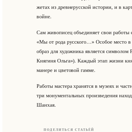
же­тах из древ­не­рус­ской ис­то­рии, и в кар
войне.
Сам жи­во­пи­сец объеди­ня­ет свои ра­бо­ты
«Мы от рода русского…» Осо­бое место в твор
образ для ху­дож­ни­ка яв­ля­ет­ся сим­во­
Княгиня Ольга»). Каж­дый этап жизни кня­ги­
ма­не­ре и цве­то­вой гамме.
Ра­бо­ты ма­сте­ра хра­нят­ся в му­зе­ях и ча
три мо­ну­мен­тальных про­из­ве­де­ния на­хо­д
Шан­хая.
ПОДЕЛИТЬСЯ СТАТЬЁЙ