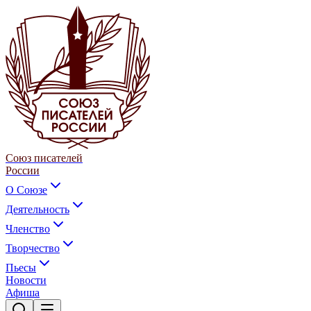
Союз писателей
России
О Союзе
Деятельность
Членство
Творчество
Пьесы
Новости
Афиша