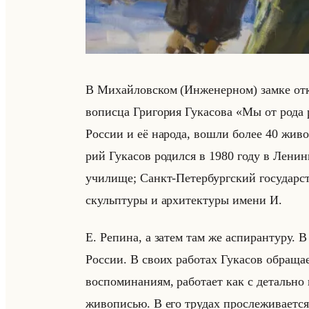
В Ми­хайлов­ском (Ин­же­нер­ном) замке от­кры
во­пис­ца Гри­го­рия Гу­ка­со­ва «Мы от рода
Рос­сии и её на­ро­да, вошли более 40 жи­во­
рий Гу­ка­сов ро­дил­ся в 1980 году в Ле­нин­
учи­ли­ще; Санкт-Пе­тер­бург­ский го­су­дар­с
скульп­ту­ры и ар­хи­тек­ту­ры имени И.
Е. Ре­пи­на, а затем там же ас­пи­ран­ту­ру.
Рос­сии. В своих ра­бо­тах Гу­ка­сов об­ра­ща
вос­по­ми­на­ни­ям, ра­бо­та­ет как с де­тальн
жи­во­пи­сью. В его тру­дах про­сле­жи­ва­ет­