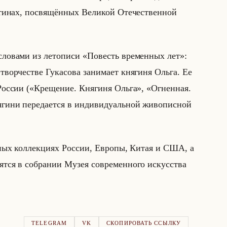
­ти­нах, по­свя­щён­ных Ве­ли­кой Оте­че­ствен­ной
 сло­ва­ми из ле­то­пи­си «Повесть временных лет»:
­че­стве Гу­ка­со­ва за­ни­ма­ет кня­ги­ня Ольга. Ее
лом Рос­сии («Крещение. Княгиня Ольга», «Огненная.
ни пе­ре­да­ет­ся в ин­ди­ви­ду­альной жи­во­пис­ной
ст­ных кол­лек­ци­ях Рос­сии, Ев­ро­пы, Китая и США, а
ят­ся в со­бра­нии Музея со­вре­мен­но­го ис­кус­ства
TELEGRAM
VK
СКОПИРОВАТЬ ССЫЛКУ