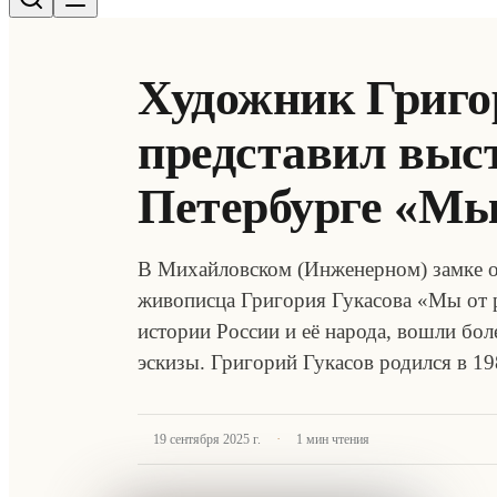
Художник Григо
представил выс
Петербурге «Мы 
В Михайловском (Инженерном) замке о
живописца Григория Гукасова «Мы от 
истории России и её народа, вошли бо
эскизы. Григорий Гукасов родился в 1
·
19 сентября 2025 г.
1
мин чтения